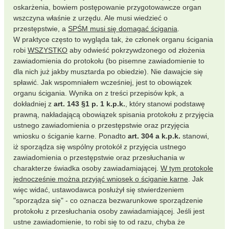
oskarżenia, bowiem postępowanie przygotowawcze organ
wszczyna właśnie z urzędu. Ale musi wiedzieć o
przestępstwie, a
SPŚM musi się domagać ścigania
.
W praktyce często to wygląda tak, że członek organu ścigania
robi
WSZYSTKO
aby odwieść pokrzywdzonego od złożenia
zawiadomienia do protokołu (bo pisemne zawiadomienie to
dla nich już jakby musztarda po obiedzie). Nie dawajcie się
spławić. Jak wspomniałem wcześniej, jest to obowiązek
organu ścigania. Wynika on z treści przepisów kpk, a
dokładniej z
art. 143 §1 p. 1 k.p.k.
, który stanowi podstawę
prawną, nakładającą obowiązek spisania protokołu z przyjęcia
ustnego zawiadomienia o przestępstwie oraz przyjęcia
wniosku o ściganie karne. Ponadto
art. 304 a k.p.k.
stanowi,
iż sporządza się wspólny protokół z przyjęcia ustnego
zawiadomienia o przestępstwie oraz przesłuchania w
charakterze świadka osoby zawiadamiającej.
W tym protokole
jednocześnie można przyjąć wniosek o ściganie karne
. Jak
więc widać, ustawodawca posłużył się stwierdzeniem
"sporządza się" - co oznacza bezwarunkowe sporządzenie
protokołu z przesłuchania osoby zawiadamiającej. Jeśli jest
ustne zawiadomienie, to robi się to od razu, chyba że