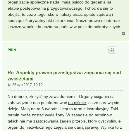
organizacje społeczne nadal mają psinco do gadania na
etapie postępowania przygotowawczego. I choć da się to
obejść, to cóż z tego, skoro należy uiścić opłatę sądową i
sporządzić prywatny akt oskarżenia. Nasze prawo nie dorosło
jeszcze w pełni do poziomu państw w pełni demokratycznych.
N
a
g
ó
PiDzi
r
ę
Re: Aspekty prawne przestępstwa znęcania się nad
zwierzętami
P
26 cze 2017, 10:10
o
s
No dobrze, złożyliśmy zawiadomienie. Organy ścigania są
t
zobowiązane nas poinformować
na piśmie
, co ze sprawą się
dzieje. Mają na to 6 tygodni i jest to termin instrukcyjny. Taki
termin może zostać wydłużony. W zasadzie do terminów
takich nie ma zastosowania żaden przepis, który dyscyplinuje
organ do niezwłocznego zajęcia się daną sprawą. Wynika to z