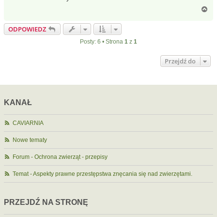
N
a
g
ODPOWIEDZ
ó
r
Posty: 6 • Strona
1
z
1
ę
Przejdź do
KANAŁ
CAVIARNIA
Nowe tematy
Forum - Ochrona zwierząt - przepisy
Temat - Aspekty prawne przestępstwa znęcania się nad zwierzętami.
PRZEJDŹ NA STRONĘ