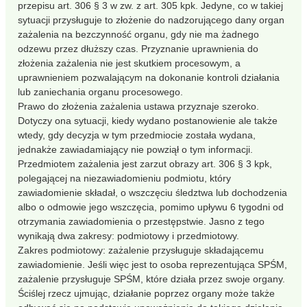
przepisu art. 306 § 3 w zw. z art. 305 kpk. Jedyne, co w takiej
sytuacji przysługuje to złożenie do nadzorującego dany organ
zażalenia na bezczynność organu, gdy nie ma żadnego
odzewu przez dłuższy czas. Przyznanie uprawnienia do
złożenia zażalenia nie jest skutkiem procesowym, a
uprawnieniem pozwalającym na dokonanie kontroli działania
lub zaniechania organu procesowego.
Prawo do złożenia zażalenia ustawa przyznaje szeroko.
Dotyczy ona sytuacji, kiedy wydano postanowienie ale także
wtedy, gdy decyzja w tym przedmiocie została wydana,
jednakże zawiadamiający nie powziął o tym informacji.
Przedmiotem zażalenia jest zarzut obrazy art. 306 § 3 kpk,
polegającej na niezawiadomieniu podmiotu, który
zawiadomienie składał, o wszczęciu śledztwa lub dochodzenia
albo o odmowie jego wszczęcia, pomimo upływu 6 tygodni od
otrzymania zawiadomienia o przestępstwie. Jasno z tego
wynikają dwa zakresy: podmiotowy i przedmiotowy.
Zakres podmiotowy: zażalenie przysługuje składającemu
zawiadomienie. Jeśli więc jest to osoba reprezentująca SPŚM,
zażalenie przysługuje SPŚM, które działa przez swoje organy.
Ściślej rzecz ujmując, działanie poprzez organy może także