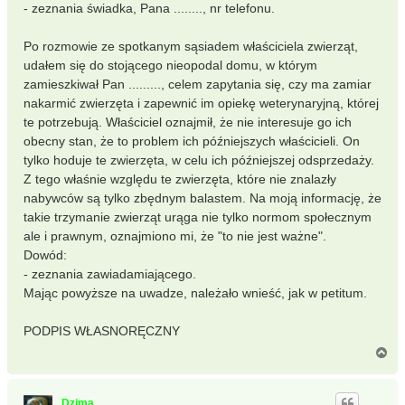
- zeznania świadka, Pana ........, nr telefonu.
Po rozmowie ze spotkanym sąsiadem właściciela zwierząt,
udałem się do stojącego nieopodal domu, w którym
zamieszkiwał Pan ........., celem zapytania się, czy ma zamiar
nakarmić zwierzęta i zapewnić im opiekę weterynaryjną, której
te potrzebują. Właściciel oznajmił, że nie interesuje go ich
obecny stan, że to problem ich późniejszych właścicieli. On
tylko hoduje te zwierzęta, w celu ich późniejszej odsprzedaży.
Z tego właśnie względu te zwierzęta, które nie znalazły
nabywców są tylko zbędnym balastem. Na moją informację, że
takie trzymanie zwierząt urąga nie tylko normom społecznym
ale i prawnym, oznajmiono mi, że "to nie jest ważne".
Dowód:
- zeznania zawiadamiającego.
Mając powyższe na uwadze, należało wnieść, jak w petitum.
PODPIS WŁASNORĘCZNY
N
a
g
ó
Dzima