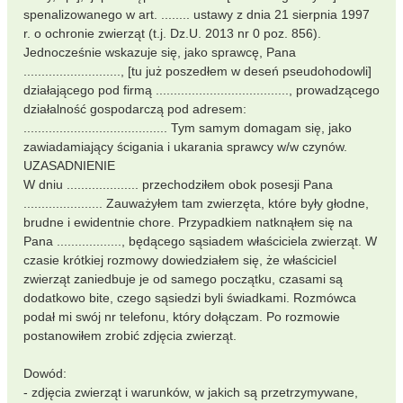
spenalizowanego w art. ........ ustawy z dnia 21 sierpnia 1997
r. o ochronie zwierząt (t.j. Dz.U. 2013 nr 0 poz. 856).
Jednocześnie wskazuje się, jako sprawcę, Pana
..........................., [tu już poszedłem w deseń pseudohodowli]
działającego pod firmą ....................................., prowadzącego
działalność gospodarczą pod adresem:
........................................ Tym samym domagam się, jako
zawiadamiający ścigania i ukarania sprawcy w/w czynów.
UZASADNIENIE
W dniu .................... przechodziłem obok posesji Pana
...................... Zauważyłem tam zwierzęta, które były głodne,
brudne i ewidentnie chore. Przypadkiem natknąłem się na
Pana .................., będącego sąsiadem właściciela zwierząt. W
czasie krótkiej rozmowy dowiedziałem się, że właściciel
zwierząt zaniedbuje je od samego początku, czasami są
dodatkowo bite, czego sąsiedzi byli świadkami. Rozmówca
podał mi swój nr telefonu, który dołączam. Po rozmowie
postanowiłem zrobić zdjęcia zwierząt.
Dowód:
- zdjęcia zwierząt i warunków, w jakich są przetrzymywane,