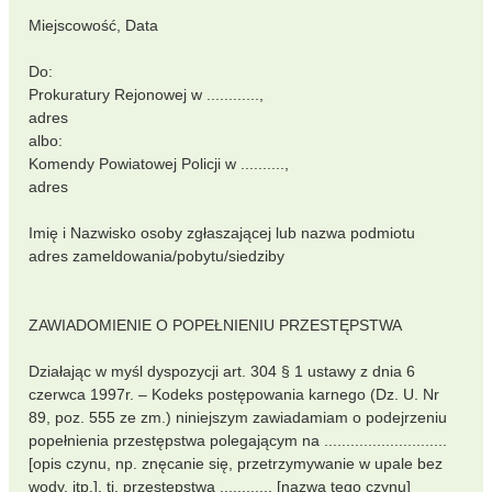
Miejscowość, Data
Do:
Prokuratury Rejonowej w ............,
adres
albo:
Komendy Powiatowej Policji w ..........,
adres
Imię i Nazwisko osoby zgłaszającej lub nazwa podmiotu
adres zameldowania/pobytu/siedziby
ZAWIADOMIENIE O POPEŁNIENIU PRZESTĘPSTWA
Działając w myśl dyspozycji art. 304 § 1 ustawy z dnia 6
czerwca 1997r. – Kodeks postępowania karnego (Dz. U. Nr
89, poz. 555 ze zm.) niniejszym zawiadamiam o podejrzeniu
popełnienia przestępstwa polegającym na ............................
[opis czynu, np. znęcanie się, przetrzymywanie w upale bez
wody, itp.], tj. przestępstwa ............ [nazwa tego czynu]