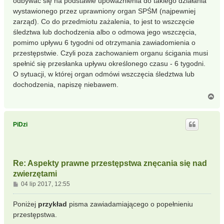
odbywać się na podstawie upoważnienia do takiego działania
wystawionego przez uprawniony organ SPŚM (najpewniej
zarząd). Co do przedmiotu zażalenia, to jest to wszczęcie
śledztwa lub dochodzenia albo o odmowa jego wszczęcia,
pomimo upływu 6 tygodni od otrzymania zawiadomienia o
przestępstwie. Czyli poza zachowaniem organu ścigania musi
spełnić się przesłanka upływu określonego czasu - 6 tygodni.
O sytuacji, w której organ odmówi wszczęcia śledztwa lub
dochodzenia, napiszę niebawem.
N
a
g
ó
PiDzi
r
ę
Re: Aspekty prawne przestępstwa znęcania się nad
zwierzętami
P
04 lip 2017, 12:55
o
s
Poniżej
przykład
pisma zawiadamiającego o popełnieniu
t
przestępstwa.