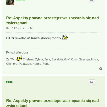
r
ę
Re: Aspekty prawne przestępstwa znęcania się nad
zwierzętami
P
16 lip 2017, 12:50
o
s
PiDzi rewelacja! Kawał dobrej roboty
t
Pyrka i Winicjusz
Za TM
Chelsea, Żyleta, Zula, Szkatuła, Gryf, Koko, Sztanga, Misia,
Chimera, Pataszon, Harpia, Furia
N
a
g
ó
PiDzi
r
ę
Re: Aspekty prawne przestępstwa znęcania się nad
zwierzętami