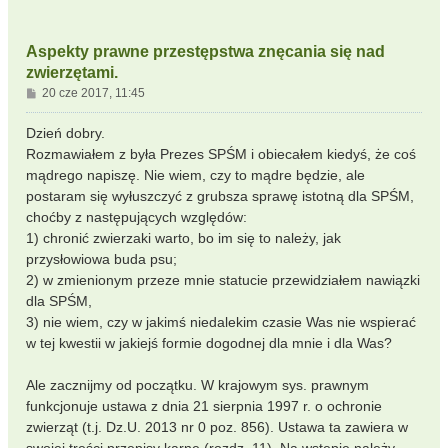
Aspekty prawne przestępstwa znęcania się nad
zwierzętami.
P
20 cze 2017, 11:45
o
s
Dzień dobry.
t
Rozmawiałem z była Prezes SPŚM i obiecałem kiedyś, że coś
mądrego napiszę. Nie wiem, czy to mądre będzie, ale
postaram się wyłuszczyć z grubsza sprawę istotną dla SPŚM,
choćby z następujących względów:
1) chronić zwierzaki warto, bo im się to należy, jak
przysłowiowa buda psu;
2) w zmienionym przeze mnie statucie przewidziałem nawiązki
dla SPŚM,
3) nie wiem, czy w jakimś niedalekim czasie Was nie wspierać
w tej kwestii w jakiejś formie dogodnej dla mnie i dla Was?
Ale zacznijmy od początku. W krajowym sys. prawnym
funkcjonuje ustawa z dnia 21 sierpnia 1997 r. o ochronie
zwierząt (t.j. Dz.U. 2013 nr 0 poz. 856). Ustawa ta zawiera w