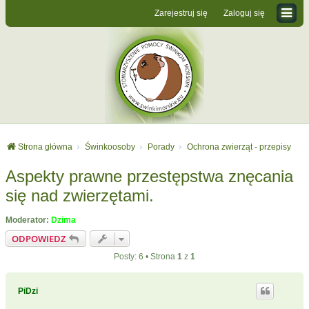
Zarejestruj się
Zaloguj się
Strona główna
Świnkoosoby
Porady
Ochrona zwierząt - przepisy
Aspekty prawne przestępstwa znęcania
się nad zwierzętami.
Moderator:
Dzima
ODPOWIEDZ
Posty: 6 • Strona
1
z
1
PiDzi