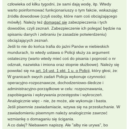
człowieka od kilku tygodni, że sami dają wodę, itp. Wtedy
warto poinformować funkcjonariuszy o tym fakcie, wskazując
źródła dowodowe (czyli osoby, które nam coś obciążającego
mówiły). Należy też
domagać się
zabezpieczenia i tych
dowodów, czyli zeznań. Zabezpieczenie ich polegać będzie na
spisaniu danych i zebraniu (w zasadzie potwierdzeniu)
obciążających zeznań.
Jeśli to nie do końca trafia do jaźni Panów w niebieskich
mundurach, to wtedy ustawa o Policji służy za argument
ostateczny (warto wtedy mieć coś do pisania i poprosić o nr
odznak, nazwiska i imiona oraz stopnie służbowe). Należy się
powołać się na
art. 14 ust. 1 pkt. 1 u. o Policji
, który głosi, że:
W granicach swych zadań Policja wykonuje czynności:
operacyjno-rozpoznawcze, dochodzeniowo-śledcze i
administracyjno-porządkowe w celu: rozpoznawania,
zapobiegania i wykrywania przestępstw i wykroczeń.
Analogicznie więc - nie, że może, ale wykonuje i basta.
Jeśli pisemnie zawiadamiacie, wzywa się na przesłuchanie. W
zawiadomieniu pisemnym należy analogicznie zawrzeć
wzmiankę o domaganiu się ścigania.
A co dalej? Niebawem napiszę. Ale "alby nie urywa", bo