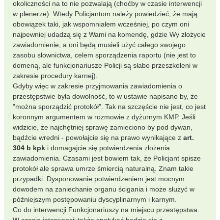
okoliczności na to nie pozwalają (choćby w czasie interwencji
w plenerze). Wtedy Policjantom należy powiedzieć, że mają
obowiązek taki, jak wspomniałem wcześniej, po czym oni
najpewniej udadzą się z Wami na komendę, gdzie Wy złożycie
zawiadomienie, a oni będą musieli użyć całego swojego
zasobu słownictwa, celem sporządzenia raportu (nie jest to
domeną, ale funkcjonariusze Policji są słabo przeszkoleni w
zakresie procedury karnej).
Gdyby więc w zakresie przyjmowania zawiadomienia o
przestępstwie była dowolność, to w ustawie napisano by, że
"można sporządzić protokół". Tak na szczęście nie jest, co jest
koronnym argumentem w rozmowie z dyżurnym KMP. Jeśli
widzicie, że najchętniej sprawę zamieciono by pod dywan,
bądźcie wredni - powołajcie się na prawo wynikające z
art.
304 b kpk
i domagajcie się potwierdzenia złożenia
zawiadomienia. Czasami jest bowiem tak, że Policjant spisze
protokół ale sprawa umrze śmiercią naturalną. Znam takie
przypadki. Dysponowanie potwierdzeniem jest mocnym
dowodem na zaniechanie organu ścigania i może służyć w
późniejszym postępowaniu dyscyplinarnym i karnym.
Co do interwencji Funkcjonariuszy na miejscu przestępstwa.