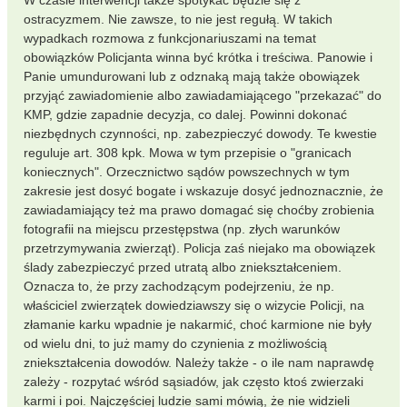
W czasie interwencji także spotykać będzie się z
ostracyzmem. Nie zawsze, to nie jest regułą. W takich
wypadkach rozmowa z funkcjonariuszami na temat
obowiązków Policjanta winna być krótka i treściwa. Panowie i
Panie umundurowani lub z odznaką mają także obowiązek
przyjąć zawiadomienie albo zawiadamiającego "przekazać" do
KMP, gdzie zapadnie decyzja, co dalej. Powinni dokonać
niezbędnych czynności, np. zabezpieczyć dowody. Te kwestie
reguluje art. 308 kpk. Mowa w tym przepisie o "granicach
koniecznych". Orzecznictwo sądów powszechnych w tym
zakresie jest dosyć bogate i wskazuje dosyć jednoznacznie, że
zawiadamiający też ma prawo domagać się choćby zrobienia
fotografii na miejscu przestępstwa (np. złych warunków
przetrzymywania zwierząt). Policja zaś niejako ma obowiązek
ślady zabezpieczyć przed utratą albo zniekształceniem.
Oznacza to, że przy zachodzącym podejrzeniu, że np.
właściciel zwierzątek dowiedziawszy się o wizycie Policji, na
złamanie karku wpadnie je nakarmić, choć karmione nie były
od wielu dni, to już mamy do czynienia z możliwością
zniekształcenia dowodów. Należy także - o ile nam naprawdę
zależy - rozpytać wśród sąsiadów, jak często ktoś zwierzaki
karmi i poi. Najczęściej ludzie sami mówią, że nie widzieli