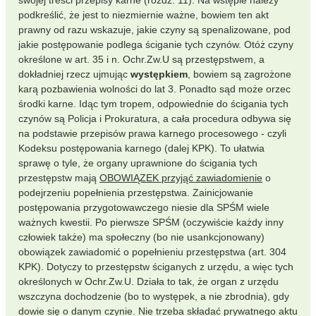
swojej treści przepisy karne (rozdz. 11). Na wstępie należy
podkreślić, że jest to niezmiernie ważne, bowiem ten akt
prawny od razu wskazuje, jakie czyny są spenalizowane, pod
jakie postępowanie podlega ściganie tych czynów. Otóż czyny
określone w art. 35 i n. Ochr.Zw.U są przestępstwem, a
dokładniej rzecz ujmując
występkiem
, bowiem są zagrożone
karą pozbawienia wolności do lat 3. Ponadto sąd może orzec
środki karne. Idąc tym tropem, odpowiednie do ścigania tych
czynów są Policja i Prokuratura, a cała procedura odbywa się
na podstawie przepisów prawa karnego procesowego - czyli
Kodeksu postępowania karnego (dalej KPK). To ułatwia
sprawę o tyle, że organy uprawnione do ścigania tych
przestępstw mają
OBOWIĄZEK przyjąć zawiadomienie
o
podejrzeniu popełnienia przestępstwa. Zainicjowanie
postępowania przygotowawczego niesie dla SPŚM wiele
ważnych kwestii. Po pierwsze SPŚM (oczywiście każdy inny
człowiek także) ma społeczny (bo nie usankcjonowany)
obowiązek zawiadomić o popełnieniu przestępstwa (art. 304
KPK). Dotyczy to przestępstw ściganych z urzędu, a więc tych
określonych w Ochr.Zw.U. Działa to tak, że organ z urzędu
wszczyna dochodzenie (bo to występek, a nie zbrodnia), gdy
dowie się o danym czynie. Nie trzeba składać prywatnego aktu