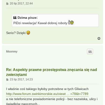
P
20 lip 2017, 22:44
o
s
t
Dzima pisze:
PiDzi rewelacja! Kawał dobrej roboty
Serio? Dzięki
N
a
g
ó
Moonrey
r
ę
Re: Aspekty prawne przestępstwa znęcania się nad
zwierzętami
P
23 lip 2017, 14:23
o
s
I właśnie coś takiego byłoby potrzebne w tych Gliwicach
t
http://www.forum.swinkimorskie.eu/viewt ... =78&t=7789
a nie telefoniczne powiadomienie policji - bez nazwiska, ulicy i
świadków naocznych...