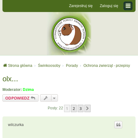
Zarejestruj się
Zaloguj się
Strona główna
Świnkoosoby
Porady
Ochrona zwierząt - przepisy
olx...
Moderator:
Dzima
ODPOWIEDZ
1
2
3
Następna
Posty: 22
wilczurka