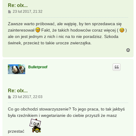
Re: olx...
P
23 lut 2017, 21:32
o
s
Zawsze warto próbować, ale wątpię, by ten sprzedawca się
t
zainteresował
Fakt, że takich hodowców coraz więcej (
)
ale on jest jednym z nich i nic na to nie poradzisz. Szkoda
świnek, przecież to takie urocze zwierzątka.
N
a
g
ó
Bulletproof
r
ę
Re: olx...
P
23 lut 2017, 22:03
o
s
Co go obchodzi stowarzyszenie? To jego praca, to tak jakbyś
t
była rzeźnikiem i wegetarianie do ciebie przyszli że masz
przestać