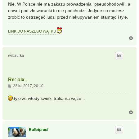
s
Nie. W Polsce nie ma zakazu prowadzenia "pseudohodowli", a
t
nawet pod złe warunki to nie podchodzi. Jedyne co możesz
zrobić to ostrzegać ludzi przed niekupywaniem stamtąd i tyle.
LINK DO NASZEGO WĄTKU
N
a
g
ó
wilczurka
r
ę
Re: olx...
P
23 lut 2017, 20:10
o
s
tyle że wtedy świnki trafią na węże...
t
N
a
g
ó
Bulletproof
r
ę