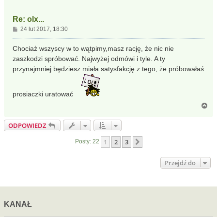
Re: olx...
P
24 lut 2017, 18:30
o
s
Chociaż wszyscy w to wątpimy,masz rację, że nic nie
t
zaszkodzi spróbować. Najwyżej odmówi i tyle. A ty
przynajmniej będziesz miała satysfakcję z tego, że próbowałaś
prosiaczki uratować
N
a
g
ODPOWIEDZ
ó
r
1
2
3
Następna
Posty: 22
ę
Przejdź do
KANAŁ