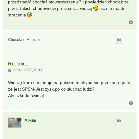
przedstawić chociaż stowarzyszenie? I powiedzieć chociaż że
przez takich chodowców prosi coraz więcej
nic nie ma do
stracenia
N
a
g
ó
Chocolate Monster
r
ę
Re: olx...
P
23 lut 2017, 21:08
o
s
Wiesz,skoro sprzedaje na poksrm to chyba nie przekona go to
t
że jest SPŚM-Jest zysk,po co słuchać ludzi?
Ale szkoda świniąt
N
a
g
ó
Milkaa
r
ę