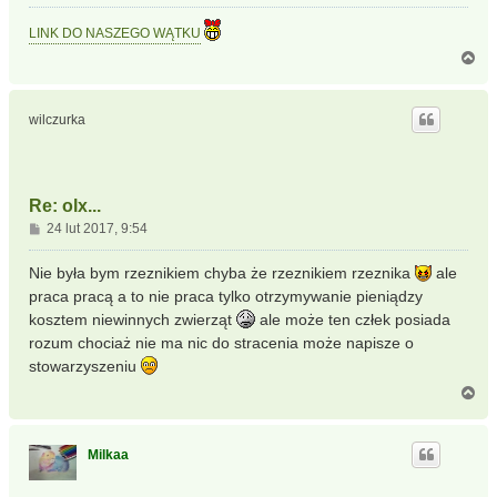
LINK DO NASZEGO WĄTKU
N
a
g
ó
wilczurka
r
ę
Re: olx...
P
24 lut 2017, 9:54
o
s
Nie była bym rzeznikiem chyba że rzeznikiem rzeznika
ale
t
praca pracą a to nie praca tylko otrzymywanie pieniądzy
kosztem niewinnych zwierząt
ale może ten człek posiada
rozum chociaż nie ma nic do stracenia może napisze o
stowarzyszeniu
N
a
g
ó
Milkaa
r
ę