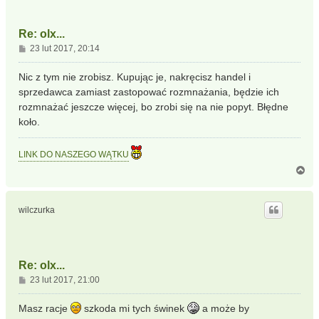
Re: olx...
P
23 lut 2017, 20:14
o
s
Nic z tym nie zrobisz. Kupując je, nakręcisz handel i
t
sprzedawca zamiast zastopować rozmnażania, będzie ich
rozmnażać jeszcze więcej, bo zrobi się na nie popyt. Błędne
koło.
LINK DO NASZEGO WĄTKU
N
a
g
ó
wilczurka
r
ę
Re: olx...
P
23 lut 2017, 21:00
o
s
Masz racje
szkoda mi tych świnek
a może by
t