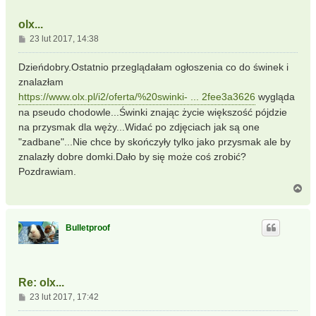
olx...
P
23 lut 2017, 14:38
o
s
Dzieńdobry.Ostatnio przeglądałam ogłoszenia co do świnek i
t
znalazłam
https://www.olx.pl/i2/oferta/%20swinki- ... 2fee3a3626
wygląda
na pseudo chodowle...Świnki znając życie większość pójdzie
na przysmak dla węży...Widać po zdjęciach jak są one
"zadbane"...Nie chce by skończyły tylko jako przysmak ale by
znalazły dobre domki.Dało by się może coś zrobić?
Pozdrawiam.
N
a
g
ó
Bulletproof
r
ę
Re: olx...
P
23 lut 2017, 17:42
o