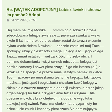
Re: [WĄTEK ADOPCYJNY] Lubisz świnki i chcesz
im pomóc? Adopt
P
23 cze 2020, 22:59
o
s
Hej mam na imię Monika ..... hmmm co o sobie? Dorosła
t
zdecydowana lubiące zwierzaki ... pierwsza świnka w wieku
około 8 lat i ten urok do prosiakow został do teraz:) w sumie
byłam właścicielem 6 swinek.... obecnie został mi mój Facci....
spokojny lubiący pieszczoty i mega lubiący jeść... jego kolega
Tapi.... umarł ostatnio... wet za krótko mu żeby obcial I
pomimo dokarmiania i wizyt swinek odszedł.... kolega jest
bardzo samotny i nawet pieszczoty już go nie interesują:( je
lezakuje na specjalnie przeze mnie uszytym hamaki w klatce
100.... spacery po mieszkaniu też to nie kręcą.... taki typowy
macho.... jeść spać i pogłaskać:) chciałam kupić kolegę w
sklepie ale zawsze marzyłam o adopcji zwierzaka przez jakąś
organizację:) bo takie przygarnianie też zaliczyłam... Ale
obecnie w okolicy brak chętnych na oddanie więc tutaj
atakuje:) mój swinek Facci ma około 4 lat przygarniety bo
dziecku się znudził kochany pieszczoch Ale dominujący w