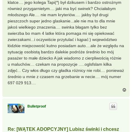
klatce.... jego kolega Tapi(*) był dzikusem i bardzo ostrożnym
również przygarnietym.... jaki ma być swinek? Chciałabym
młodszego Ale.... nie mam kryteriów..... jakby był drugi
pieszczoch super jedno glaskanie...ale nie ma to dla mnie
jakoś wielkiego znaczenia.... swinka błagam tylko bez
swierzba bo mam 4 latke która pomaga mi się opiekować
zwierzakami...i oczywiście przytulać i kąpać:) województwo
łódzkie miejscowość kutno posiadam auto....ale że względu na
sytuację osobistą bardzo dalekie podróże średnio bo mój
pasażer to małe dziecko A jak wiadomo z cierpliwością różnie
u maluchów.... czekam na propozycje .....oglsfslam kilka
zdjęć... Czy włos długo czy gładka różnicy nie robi.... ponieważ
średnio u mnie z czasem na grzebanie w necie.... mój numer
697 029 913....
N
a
g
ó
Bulletproof
r
ę
Re: [WĄTEK ADOPCYJNY] Lubisz świnki i chcesz