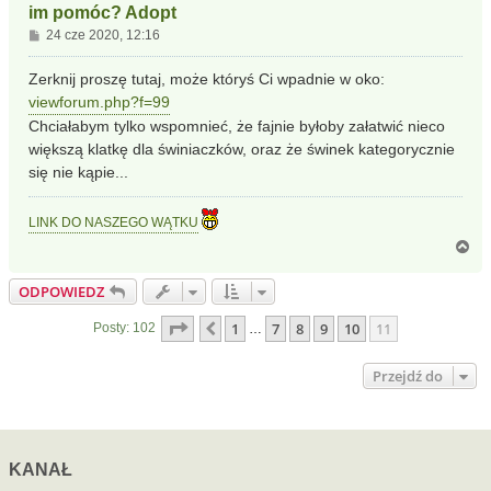
im pomóc? Adopt
P
24 cze 2020, 12:16
o
s
Zerknij proszę tutaj, może któryś Ci wpadnie w oko:
t
viewforum.php?f=99
Chciałabym tylko wspomnieć, że fajnie byłoby załatwić nieco
większą klatkę dla świniaczków, oraz że świnek kategorycznie
się nie kąpie...
LINK DO NASZEGO WĄTKU
N
a
g
ODPOWIEDZ
ó
r
Strona
11
z
11
1
7
8
9
10
11
Poprzednia
Posty: 102
…
ę
Przejdź do
KANAŁ