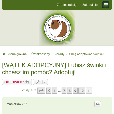
Zarejestruj się
Zaloguj się
Strona główna
Świnkoosoby
Porady
Chcę adoptować świnkę!
[WĄTEK ADOPCYJNY] Lubisz świnki i
chcesz im pomóc? Adoptuj!
ODPOWIEDZ
Strona
11
z
11
1
7
8
9
10
11
Poprzednia
Posty: 102
…
moniczka2727