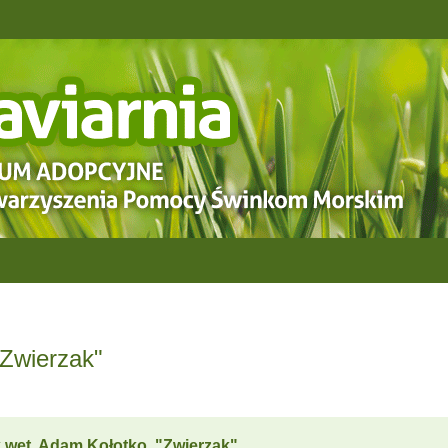
Zwierzak"
.wet. Adam Kołotko, "Zwierzak"