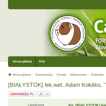
Strona główna
FAQ
Strona główna
Świnkoosoby
Porady
Weterynarze
Podlaskie
[BIAŁYSTOK] lek.wet. Adam Kołotko, "
ODPOWIEDZ
CandyFunny
Re: [BIAŁYSTOK] lek