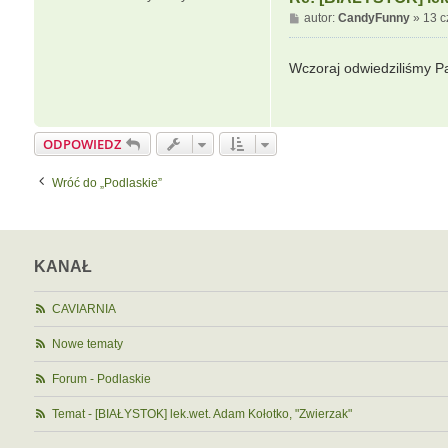
P
autor:
CandyFunny
»
13 c
o
s
Wczoraj odwiedziliśmy P
t
ODPOWIEDZ
Wróć do „Podlaskie”
KANAŁ
CAVIARNIA
Nowe tematy
Forum - Podlaskie
Temat - [BIAŁYSTOK] lek.wet. Adam Kołotko, "Zwierzak"