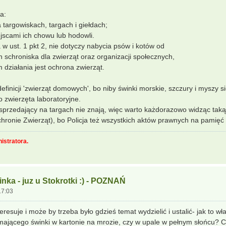
a:
targowiskach, targach i giełdach;
jscami ich chowu lub hodowli.
w ust. 1 pkt 2, nie dotyczy nabycia psów i kotów od
schroniska dla zwierząt oraz organizacji społecznych,
 działania jest ochrona zwierząt.
finicji 'zwierząt domowych', bo niby świnki morskie, szczury i myszy si
o zwierzęta laboratoryjne.
a sprzedający na targach nie znają, więc warto każdorazowo widząc taką
ronie Zwierząt), bo Policja też wszystkich aktów prawnych na pamięć 
istratora.
nka - juz u Stokrotki :) - POZNAŃ
17:03
resuje i może by trzeba było gdzieś temat wydzielić i ustalić- jak to w
mającego świnki w kartonie na mrozie, czy w upale w pełnym słońcu? 