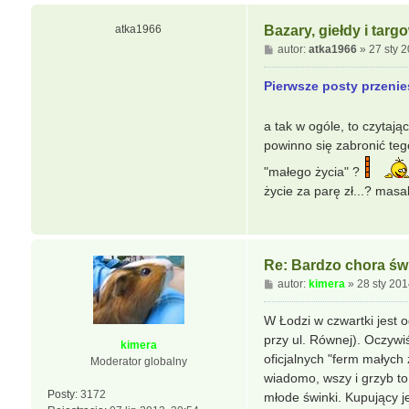
atka1966
Bazary, giełdy i targ
P
autor:
atka1966
»
27 sty 
o
s
Pierwsze posty przenie
t
a tak w ogóle, to czytają
powinno się zabronić teg
"małego życia" ?
życie za parę zł...? mas
Re: Bardzo chora świ
P
autor:
kimera
»
28 sty 201
o
s
W Łodzi w czwartki jest 
t
przy ul. Równej). Oczyw
kimera
oficjalnych "ferm małych z
Moderator globalny
wiadomo, wszy i grzyb to
Posty:
3172
młode świnki. Kupujący j