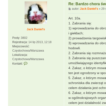
u
Re: Bardzo chora świ
j
P
autor:
Jack Daniel's
»
29 
s
o
i
s
Art. 10a.
ę
t
1. Zabrania się:
z
1) wprowadzania do obro
p
Jack Daniel's
o
i giełdach;
r
Posty:
3802
2) prowadzenia targowisk
c
Rejestracja:
14 lip 2013, 12:18
3) wprowadzania do obro
e
Miejscowość:
hodowli.
l
Częstochowa/Warszawa
2. Zabrania się rozmnaż
l
Lokalizacja:
3. Zabrania się puszczan
a
Częstochowa/Warszawa
umożliwiającego identyfik
S
Kontakt:
k
4. Zakaz, o którym mowa 
o
ten jest ogrodzony w spo
n
5. Zakaz, o którym mowa
t
schroniska dla zwierząt 
a
celem działania jest ochr
k
6. Zakaz, o którym mowa 
t
u
w ogólnokrajowych organ
j
celem jest działalność z
s