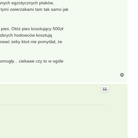
innych egzotycznych ptaków,
ą z tymi zwierzakami tam tak samo jak
pies. Otóż pies kosztujący 500zł
u dobrych hodowców kosztują
tować żeby ktoś nie pomyślał, że
omogły... ciekawe czy to w ogóle
N
a
g
ó
r
ę