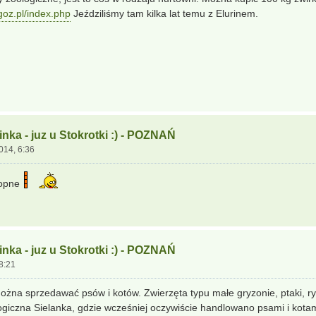
goz.pl/index.php
Jeździliśmy tam kilka lat temu z Elurinem.
nka - juz u Stokrotki :) - POZNAŃ
2014, 6:36
opne
nka - juz u Stokrotki :) - POZNAŃ
 8:21
ożna sprzedawać psów i kotów. Zwierzęta typu małe gryzonie, ptaki, 
logiczna Sielanka, gdzie wcześniej oczywiście handlowano psami i kotam