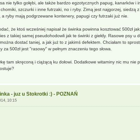
sa nie tylko gołębi, ale także bardzo egzotycznych papug, kanarków i 
, chomiki, szczurki i inne futrzaki, no i ryby. Zimą jest najgorzej, siedz
, a ryby mają podgrzewane kontenery, papugi czy futrzaki już nie.
odać, że ktoś wcześniej napisał że świnka powinna kosztować 500zł jak 
 pies z takiej samej pseudohodowli jak te świnki z giełdy. Rasowe psy 
ożna dostać taniej, a jak już to z jakimś defektem. Chciałam to spros
y za 500zł jest "rasowy" w pełnym znaczeniu tego słowa.
kę tam skręconą i ciążącą ku dołowi. Dodatkowe witaminy nic mu nie p
ostuje?
nka - juz u Stokrotki :) - POZNAŃ
014, 10:15