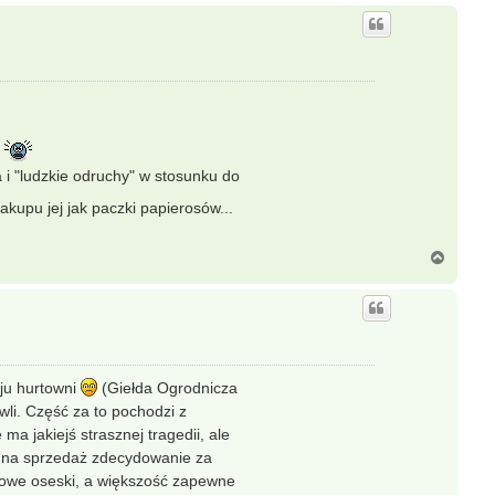
a
 i "ludzkie odruchy" w stosunku do
kupu jej jak paczki papierosów...
N
a
g
ó
r
ę
aju hurtowni
(Giełda Ogrodnicza
li. Część za to pochodzi z
 ma jakiejś strasznej tragedii, ale
no na sprzedaż zdecydowanie za
nkowe oseski, a większość zapewne