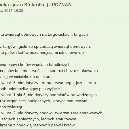
nka - juz u Stokrotki :) - POZNAŃ
sty 2014, 16:38
tu zwierząt domowych na targowiskach, targach
, targów i giełd ze sprzedażą zwierząt domowych;
tu psów i kotów poza miejscami ich chowu lub
ania psów i kotów w celach handlowych.
ia psów bez możliwości ich kontroli i bez oznakowania
ację właściciela lub opiekuna.
w ust. 3, nie dotyczy terenu prywatnego, jeżeli teren
sób uniemożliwiający psu wyjście.
 w ust. 1 pkt 3, nie dotyczy podmiotów prowadzących
oraz organizacji społecznych, których statutowym
ona zwierząt.
w ust. 2, nie dotyczy hodowli zwierząt zarejestrowanych
izacjach społecznych, których statutowym
wiązana z hodowlą rasowych psów i kotów.