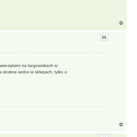
N
a
g
ó
r
ę
zwierzętami na targowiskach w
a drobne wolno w sklepach, tylko o
N
a
g