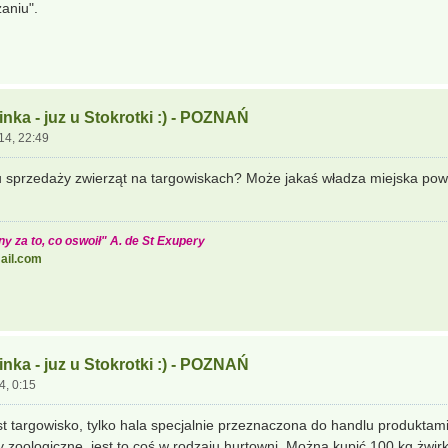
aniu".
nka - juz u Stokrotki :) - POZNAŃ
14, 22:49
zu sprzedaży zwierząt na targowiskach? Może jakaś władza miejska pow
y za to, co oswoił" A. de St Exupery
ail.com
nka - juz u Stokrotki :) - POZNAŃ
4, 0:15
est targowisko, tylko hala specjalnie przeznaczona do handlu produktam
y zoologiczne, jest to coś w rodzaju hurtowni. Można kupić 100 kg żwir