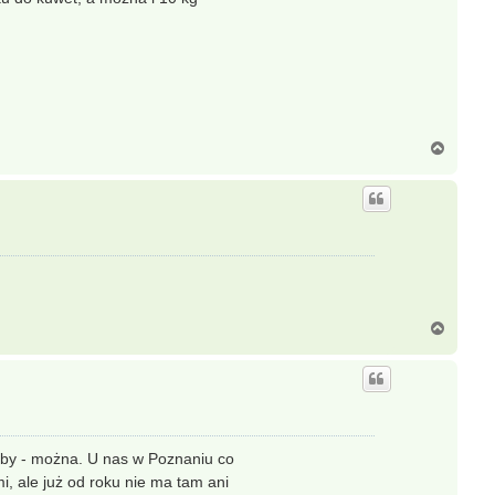
N
a
g
ó
r
ę
N
a
g
ó
r
ę
ryby - można. U nas w Poznaniu co
i, ale już od roku nie ma tam ani