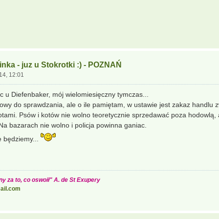
nka - juz u Stokrotki :) - POZNAŃ
14, 12:01
jąc u Diefenbaker, mój wielomiesięczny tymczas...
wy do sprawdzania, ale o ile pamiętam, w ustawie jest zakaz handlu 
 kotami. Psów i kotów nie wolno teoretycznie sprzedawać poza hodowlą, 
 Na bazarach nie wolno i policja powinna ganiac.
ie będziemy...
y za to, co oswoił" A. de St Exupery
ail.com