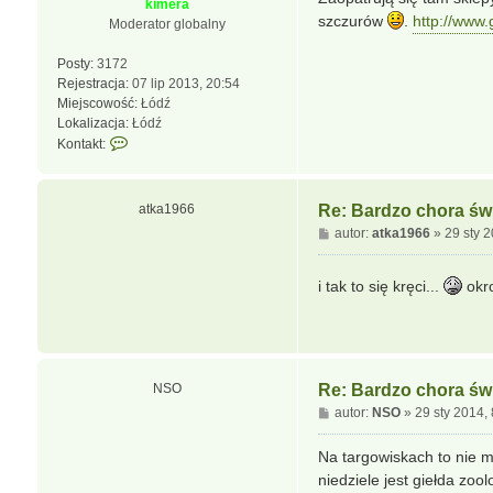
kimera
j
szczurów
.
http://www.
Moderator globalny
s
i
Posty:
3172
ę
Rejestracja:
07 lip 2013, 20:54
z
Miejscowość:
Łódź
p
Lokalizacja:
Łódź
o
S
Kontakt:
r
k
c
o
e
n
atka1966
Re: Bardzo chora świ
l
t
P
autor:
atka1966
»
29 sty 
l
a
o
a
k
s
t
i tak to się kręci...
okr
t
u
j
s
i
ę
NSO
Re: Bardzo chora świ
z
P
autor:
NSO
»
29 sty 2014,
k
o
i
s
Na targowiskach to nie m
m
t
e
niedziele jest giełda zoo