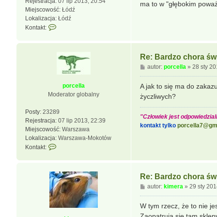
Rejestracja:
07 lip 2013, 20:54
ma to w "głębokim poważ
Miejscowość:
Łódź
Lokalizacja:
Łódź
S
Kontakt:
k
o
n
Re: Bardzo chora świ
t
P
autor:
porcella
»
28 sty 20
a
o
k
s
porcella
A jak to się ma do zaka
t
t
Moderator globalny
życzliwych?
u
j
Posty:
23289
s
"Człowiek jest odpowiedzialn
Rejestracja:
07 lip 2013, 22:39
i
kontakt tylko
porcella7@gm
Miejscowość:
Warszawa
ę
Lokalizacja:
Warszawa-Mokotów
z
S
Kontakt:
k
k
i
o
m
n
e
Re: Bardzo chora świ
t
r
P
autor:
kimera
»
29 sty 201
a
a
o
k
s
W tym rzecz, że to nie j
t
t
Zaopatrują się tam sklep
u