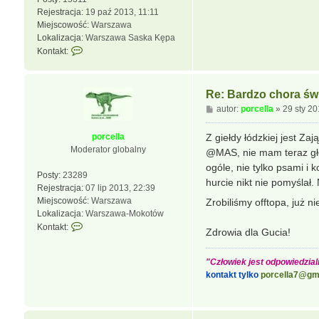
Rejestracja:
19 paź 2013, 11:11
Miejscowość:
Warszawa
Lokalizacja:
Warszawa Saska Kępa
S
Kontakt:
k
o
n
Re: Bardzo chora świ
t
P
autor:
porcella
»
29 sty 20
a
o
k
s
porcella
Z giełdy łódzkiej jest Za
t
t
Moderator globalny
@MAS, nie mam teraz gło
u
j
ogóle, nie tylko psami i
Posty:
23289
s
hurcie nikt nie pomyślał.
Rejestracja:
07 lip 2013, 22:39
i
Miejscowość:
Warszawa
Zrobiliśmy offtopa, już n
ę
Lokalizacja:
Warszawa-Mokotów
z
S
Kontakt:
s
Zdrowia dla Gucia!
k
o
o
s
"Człowiek jest odpowiedzialn
n
n
kontakt tylko
porcella7@gm
t
o
a
w
k
a
t