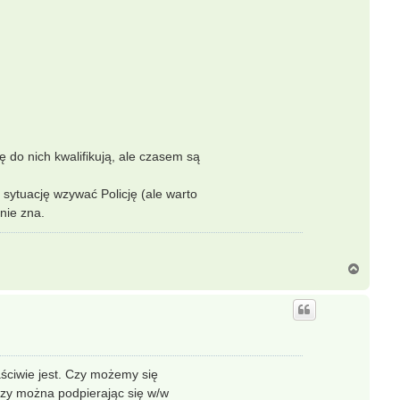
ę do nich kwalifikują, ale czasem są
 sytuację wzywać Policję (ale warto
nie zna.
N
a
g
ó
r
ę
łaściwie jest. Czy możemy się
Czy można podpierając się w/w