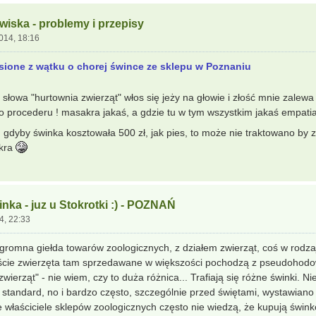
owiska - problemy i przepisy
2014, 18:16
sione z wątku o chorej śwince ze sklepu w Poznaniu
c słowa "hurtownia zwierząt" włos się jeży na głowie i złość mnie zalew
o procederu ! masakra jakaś, a gdzie tu w tym wszystkim jakaś empatia
gdyby świnka kosztowała 500 zł, jak pies, to może nie traktowano by za
akra
nka - juz u Stokrotki :) - POZNAŃ
4, 22:33
ogromna giełda towarów zoologicznych, z działem zwierząt, coś w rodz
iście zwierzęta tam sprzedawane w większości pochodzą z pseudohodow
wierząt" - nie wiem, czy to duża różnica... Trafiają się różne świnki. Nie
 standard, no i bardzo często, szczególnie przed świętami, wystawia
e właściciele sklepów zoologicznych często nie wiedzą, że kupują świ