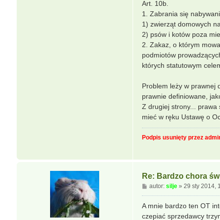
Art. 10b.
i
1. Zabrania się nabywani
ę
1) zwierząt domowych na 
z
2) psów i kotów poza mie
J
a
2. Zakaz, o którym mowa 
c
podmiotów prowadzących 
k
których statutowym celem
D
a
Problem leży w prawnej de
n
prawnie definiowane, jak
i
e
Z drugiej strony... praw
l
mieć w ręku Ustawę o Och
'
s
Podpis usunięty przez admin
Re: Bardzo chora świ
P
autor:
silje
»
29 sty 2014, 
o
s
A mnie bardzo ten OT inte
t
czepiać sprzedawcy trzy