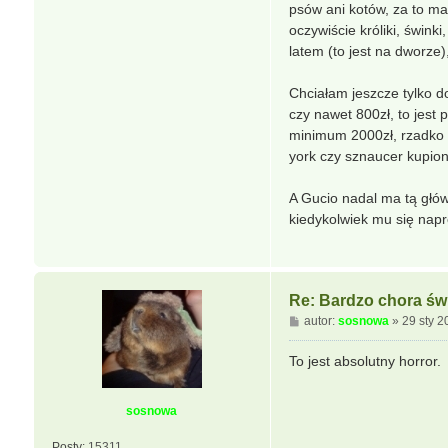
r
psów ani kotów, za to ma
a
oczywiście króliki, świnki
latem (to jest na dworze)
Chciałam jeszcze tylko d
czy nawet 800zł, to jest
minimum 2000zł, rzadko m
york czy sznaucer kupion
A Gucio nadal ma tą głów
kiedykolwiek mu się napr
Re: Bardzo chora świ
P
autor:
sosnowa
»
29 sty 2
o
s
To jest absolutny horror.
t
sosnowa
Posty:
15311