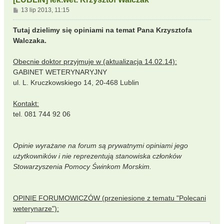
P
13 lip 2013, 11:15
o
s
Tutaj dzielimy się opiniami na temat Pana Krzysztofa
t
Walczaka.
Obecnie doktor przyjmuje w (aktualizacja 14.02.14):
GABINET WETERYNARYJNY
ul. L. Kruczkowskiego 14, 20-468 Lublin
Kontakt:
tel. 081 744 92 06
Opinie wyrażane na forum są prywatnymi opiniami jego
użytkowników i nie reprezentują stanowiska członków
Stowarzyszenia Pomocy Świnkom Morskim.
OPINIE FORUMOWICZÓW (przeniesione z tematu "Polecani
weterynarze"):