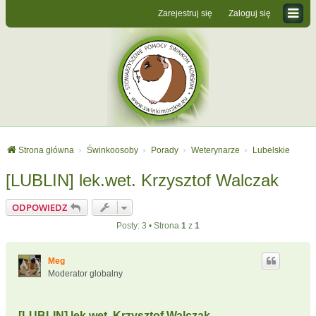
Zarejestruj się
Zaloguj się
Strona główna
Świnkoosoby
Porady
Weterynarze
Lubelskie
[LUBLIN] lek.wet. Krzysztof Walczak
ODPOWIEDZ
Posty: 3 • Strona
1
z
1
Meg
Moderator globalny
[LUBLIN] lek.wet. Krzysztof Walczak