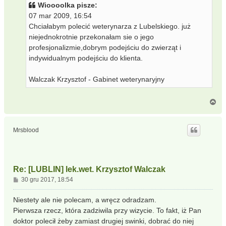
Wioooolka pisze:
07 mar 2009, 16:54
Chciałabym polecić weterynarza z Lubelskiego. już
niejednokrotnie przekonałam sie o jego
profesjonalizmie,dobrym podejściu do zwierząt i
indywidualnym podejściu do klienta.
Walczak Krzysztof - Gabinet weterynaryjny
N
a
g
ó
Mrsblood
r
ę
Re: [LUBLIN] lek.wet. Krzysztof Walczak
P
30 gru 2017, 18:54
o
s
Niestety ale nie polecam, a wręcz odradzam.
t
Pierwsza rzecz, która zadziwila przy wizycie. To fakt, iż Pan
doktor polecił żeby zamiast drugiej swinki, dobrać do niej