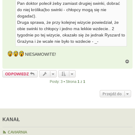
Pan doktor polecił żeby zamiast drugiej swinki, dobrać
do niej królika(bo swinki - chłopcy mogą się nie
dogadać).
Druga sprawa, że przy kolejnej wizycie powiedział, że
obie swinki to chłopcy i jedno ma lekkie wzdecie.. 2
tygodnie po tej wizycie, okazało się że jednak Ryszard to
Grażyna i że wcale nie było to wzdecie - _-
NIESAMOWITE!
N
a
g
ODPOWIEDZ
ó
r
Posty: 3 • Strona
1
z
1
ę
Przejdź do
KANAŁ
CAVIARNIA