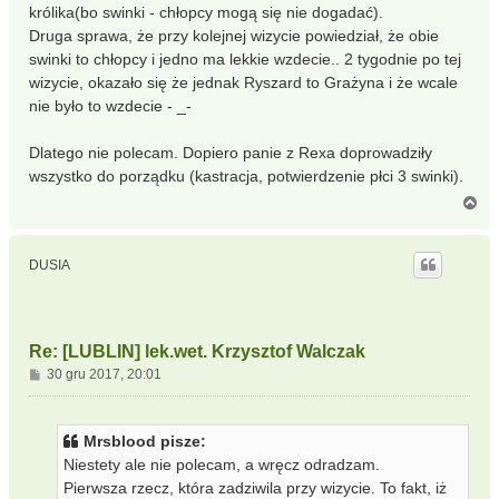
królika(bo swinki - chłopcy mogą się nie dogadać).
Druga sprawa, że przy kolejnej wizycie powiedział, że obie
swinki to chłopcy i jedno ma lekkie wzdecie.. 2 tygodnie po tej
wizycie, okazało się że jednak Ryszard to Grażyna i że wcale
nie było to wzdecie - _-
Dlatego nie polecam. Dopiero panie z Rexa doprowadziły
wszystko do porządku (kastracja, potwierdzenie płci 3 swinki).
N
a
g
ó
DUSIA
r
ę
Re: [LUBLIN] lek.wet. Krzysztof Walczak
P
30 gru 2017, 20:01
o
s
t
Mrsblood pisze:
Niestety ale nie polecam, a wręcz odradzam.
Pierwsza rzecz, która zadziwila przy wizycie. To fakt, iż