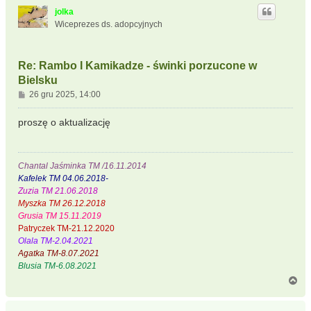
ó
jolka
r
Wiceprezes ds. adopcyjnych
ę
Re: Rambo I Kamikadze - świnki porzucone w
Bielsku
P
26 gru 2025, 14:00
o
s
proszę o aktualizację
t
Chantal Jaśminka TM /16.11.2014
Kafelek TM 04.06.2018-
Zuzia TM 21.06.2018
Myszka TM 26.12.2018
Grusia TM 15.11.2019
Patryczek TM-21.12.2020
Olala TM-2.04.2021
Agatka TM-8.07.2021
Blusia TM-6.08.2021
N
a
g