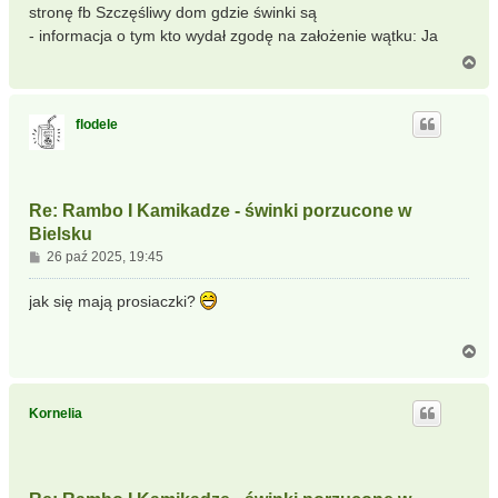
stronę fb Szczęśliwy dom gdzie świnki są
- informacja o tym kto wydał zgodę na założenie wątku: Ja
N
a
g
ó
flodele
r
ę
Re: Rambo I Kamikadze - świnki porzucone w
Bielsku
P
26 paź 2025, 19:45
o
s
jak się mają prosiaczki?
t
N
a
g
ó
Kornelia
r
ę