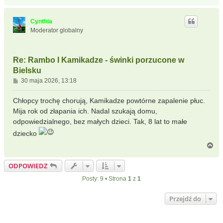
a
g
ó
Cynthia
r
Moderator globalny
ę
Re: Rambo I Kamikadze - świnki porzucone w
Bielsku
P
30 maja 2026, 13:18
o
s
Chłopcy trochę chorują, Kamikadze powtórne zapalenie płuc.
t
Mija rok od złapania ich. Nadal szukają domu,
odpowiedzialnego, bez małych dzieci. Tak, 8 lat to małe
dziecko
N
a
g
ODPOWIEDZ
ó
r
Posty: 9 • Strona
1
z
1
ę
Przejdź do