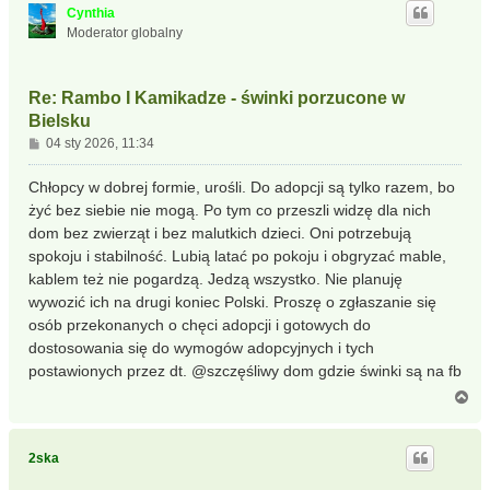
ó
Cynthia
r
Moderator globalny
ę
Re: Rambo I Kamikadze - świnki porzucone w
Bielsku
P
04 sty 2026, 11:34
o
s
Chłopcy w dobrej formie, urośli. Do adopcji są tylko razem, bo
t
żyć bez siebie nie mogą. Po tym co przeszli widzę dla nich
dom bez zwierząt i bez malutkich dzieci. Oni potrzebują
spokoju i stabilność. Lubią latać po pokoju i obgryzać mable,
kablem też nie pogardzą. Jedzą wszystko. Nie planuję
wywozić ich na drugi koniec Polski. Proszę o zgłaszanie się
osób przekonanych o chęci adopcji i gotowych do
dostosowania się do wymogów adopcyjnych i tych
postawionych przez dt. @szczęśliwy dom gdzie świnki są na fb
N
a
g
ó
2ska
r
ę