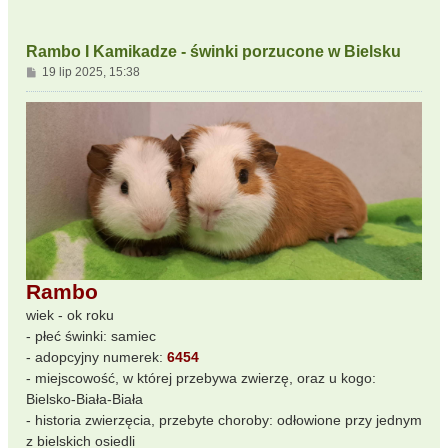
Rambo I Kamikadze - świnki porzucone w Bielsku
P
19 lip 2025, 15:38
o
s
t
Rambo
wiek - ok roku
- płeć świnki: samiec
- adopcyjny numerek:
6454
- miejscowość, w której przebywa zwierzę, oraz u kogo:
Bielsko-Biała-Biała
- historia zwierzęcia, przebyte choroby: odłowione przy jednym
z bielskich osiedli