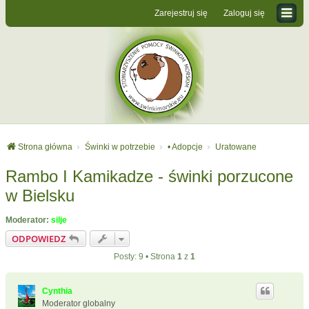
Zarejestruj się
Zaloguj się
Strona główna
Świnki w potrzebie
• Adopcje
Uratowane
Rambo I Kamikadze - świnki porzucone
w Bielsku
Moderator:
silje
ODPOWIEDZ
Posty: 9 • Strona
1
z
1
Cynthia
Moderator globalny