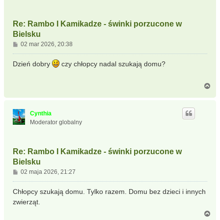
Re: Rambo I Kamikadze - świnki porzucone w
Bielsku
P
02 mar 2026, 20:38
o
s
Dzień dobry
czy chłopcy nadal szukają domu?
t
N
a
g
ó
Cynthia
r
Moderator globalny
ę
Re: Rambo I Kamikadze - świnki porzucone w
Bielsku
P
02 maja 2026, 21:27
o
s
Chłopcy szukają domu. Tylko razem. Domu bez dzieci i innych
t
zwierząt.
N