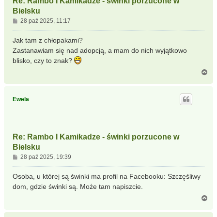
Re: Rambo I Kamikadze - świnki porzucone w
Bielsku
P
28 paź 2025, 11:17
o
s
Jak tam z chłopakami?
t
Zastanawiam się nad adopcją, a mam do nich wyjątkowo
blisko, czy to znak?
N
a
g
ó
Ewela
r
ę
Re: Rambo I Kamikadze - świnki porzucone w
Bielsku
P
28 paź 2025, 19:39
o
s
Osoba, u której są świnki ma profil na Facebooku: Szczęśliwy
t
dom, gdzie świnki są. Może tam napiszcie.
N
a
g