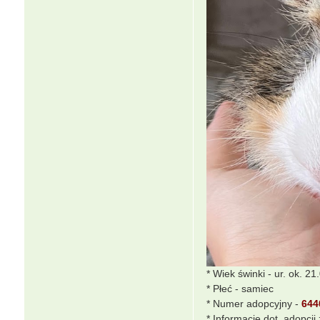
a
* Wiek świnki - ur. ok. 21
* Płeć - samiec
* Numer adopcyjny -
644
* Informacje dot. adopcji