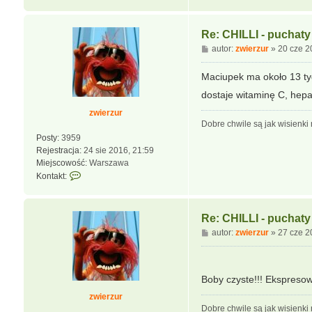
Re: CHILLI - puchat
P
autor:
zwierzur
»
20 cze 2
o
s
Maciupek ma około 13 ty
t
dostaje witaminę C, hepa
zwierzur
Dobre chwile są jak wisienki n
Posty:
3959
Rejestracja:
24 sie 2016, 21:59
Miejscowość:
Warszawa
S
Kontakt:
k
o
n
Re: CHILLI - puchat
t
P
autor:
zwierzur
»
27 cze 2
a
o
k
s
t
t
u
Boby czyste!!! Ekspresow
j
zwierzur
s
Dobre chwile są jak wisienki n