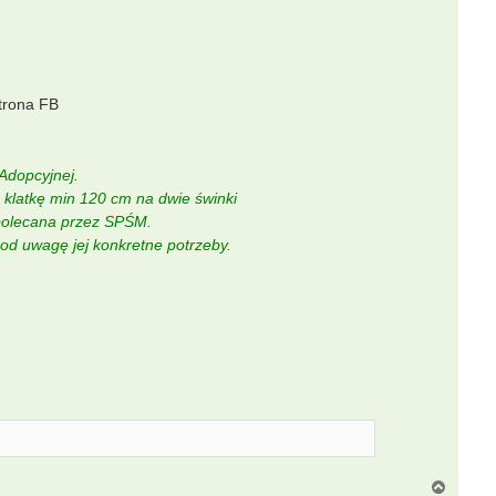
trona FB
Adopcyjnej.
 klatkę min 120 cm na dwie świnki
/polecana przez SPŚM.
od uwagę jej konkretne potrzeby.
N