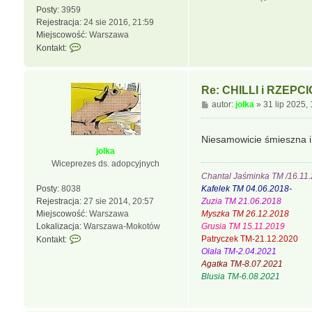
i
Posty:
3959
ę
Rejestracja:
24 sie 2016, 21:59
z
Miejscowość:
Warszawa
z
S
Kontakt:
w
k
i
o
e
n
r
Re: CHILLI i RZEPC
t
z
P
autor:
jolka
»
31 lip 2025,
a
u
o
k
r
s
t
Niesamowicie śmieszna 
t
u
jolka
j
Wiceprezes ds. adopcyjnych
s
Chantal Jaśminka TM /16.11
i
Posty:
8038
Kafelek TM 04.06.2018-
ę
Rejestracja:
27 sie 2014, 20:57
Zuzia TM 21.06.2018
z
Miejscowość:
Warszawa
Myszka TM 26.12.2018
z
Lokalizacja:
Warszawa-Mokotów
Grusia TM 15.11.2019
w
S
Patryczek TM-21.12.2020
Kontakt:
i
k
Olala TM-2.04.2021
e
o
Agatka TM-8.07.2021
r
n
Blusia TM-6.08.2021
z
t
u
a
r