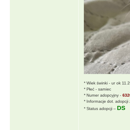
* Wiek świnki - ur ok 11.
* Płeć - samiec
* Numer adopcyjny -
632
* Informacje dot. adopcj
DS
* Status adopcji –