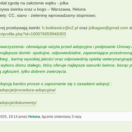
ydał zgodę na założenie wątku - jolka
ebywa świnka oraz u kogo – Warszawa, Heluna
iety: CC, siano - zieleninę wprowadzamy stopniowo;
órej przebywają świnki:
h.butkiewicz@o2.pl
oraz
jolkagaw@gmail.com
s
om/profile.php?id=100076059946303
warzyszenia- obowiązuje wizyta przed adopcyjna i podpisanie Umowy 
najlepsze domki- spokojne, odpowiedzialne, zapewniające przestronną
ieg , karmę wysokiej jakości oraz odpowiednią opiekę weterynaryjną
yboru domu stałego, który oferuje najlepsze warunki śwince, biorąc p
ią zgłoszeń, tylko dobrem zwierzęcia.
opcją bardzo prosze o zapoznanie się z zasadami adopcji ;
/adopcje/procedura-adopcyjna/
/adopcje/dokumenty/
2025, 19:14 przez
Heluna
, łącznie zmieniany 3 razy.