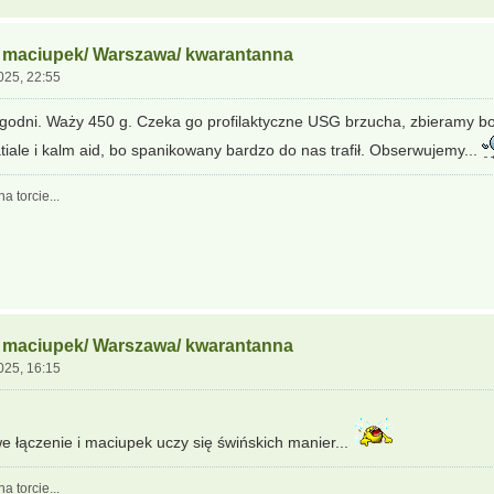
y maciupek/ Warszawa/ kwarantanna
025, 22:55
godni. Waży 450 g. Czeka go profilaktyczne USG brzucha, zbieramy b
tiale i kalm aid, bo spanikowany bardzo do nas trafił. Obserwujemy...
a torcie...
y maciupek/ Warszawa/ kwarantanna
025, 16:15
e łączenie i maciupek uczy się świńskich manier...
a torcie...