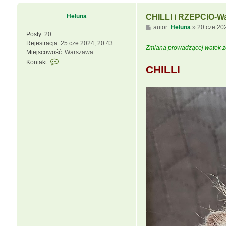
Heluna
CHILLI i RZEPCIO-W
P
autor:
Heluna
»
20 cze 20
Posty:
20
o
Rejestracja:
25 cze 2024, 20:43
s
Zmiana prowadzącej watek z
Miejscowość:
Warszawa
t
S
Kontakt:
CHILLI
k
o
n
t
a
k
t
u
j
s
i
ę
z
H
e
l
u
n