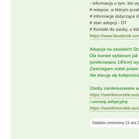
- informacja o tym, kto w
# miejsce, w którym prz
# informacje dotyczące d
# stan adopcji - DT
# Kontakt do osoby, u kt
https://www.facebook.c
Adopcja na zasadach Sto
Dla świnek wybieram jak 
(preferowana 140cm) wyb
Zastrzegam sobie prawo w
Nie kieruję się kolejnośc
Osoby zainteresowane ad
https://swinkimorskie.eu
i umową adopcyjną
https://swinkimorskie.eu
Ostatnio zmieniony 21 wrz 