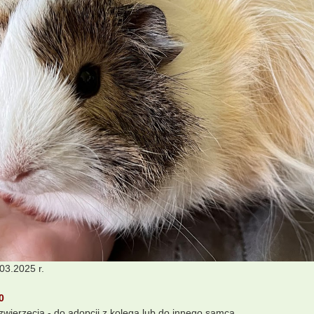
.03.2025 r.
0
 zwierzęcia - do adopcji z kolegą lub do innego samca