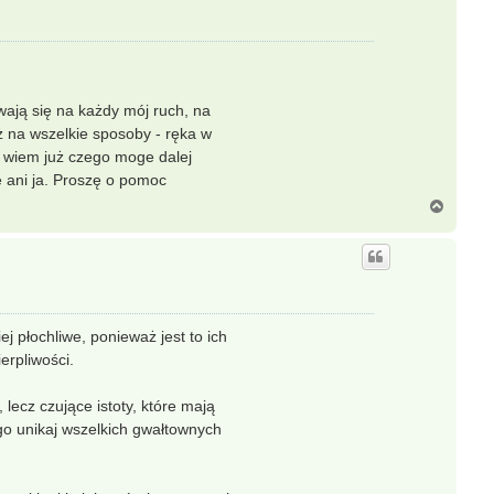
ają się na każdy mój ruch, na
ż na wszelkie sposoby - ręka w
e wiem już czego moge dalej
e ani ja. Proszę o pomoc
N
a
g
ó
r
ę
j płochliwe, ponieważ jest to ich
erpliwości.
lecz czujące istoty, które mają
ego unikaj wszelkich gwałtownych