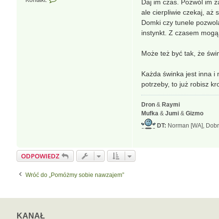
Kontakt:
Daj im czas. Pozwól im z
k
ale cierpliwie czekaj, a
o
Domki czy tunele pozwolą 
n
instynkt. Z czasem mogą 
t
a
k
Może też być tak, że świn
t
u
Każda świnka jest inna i 
j
potrzeby, to już robisz 
s
i
ę
Dron
&
Raymi
z
Mufka
&
Jumi
&
Gizmo
A
DT:
Norman [WA], Dobru
g
a
t
ODPOWIEDZ
a
Wróć do „Pomóżmy sobie nawzajem”
KANAŁ