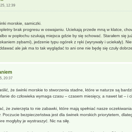
25, 12:39
nki morskie, samiczki.
pletny brak progresu w oswajaniu. Uciekają przede mną w klatce, chow
albo w popłochu szukają miejsca gdzie by się schować. Starałem się ju
ekaniem zębami), jedzenie typu ogórek z ręki (wyrywały i uciekały). Ni
ddawać ale jak ma to tak wyglądać to ani one nie będę się czuły dobrz
aniem
5, 20:37
lić, że świnki morskie to stworzenia stadne, które w naturze są bardzie
nie do człowieka wymaga czasu – czasem miesięcy, a nawet lat – i ci
ć, że zwierzęta to nie zabawki, które mają spełniać nasze oczekiwania, 
ty. Poczucie bezpieczeństwa jest dla świnek morskich priorytetem, dlat
re mogłyby je wystraszyć. Nic na siłę.