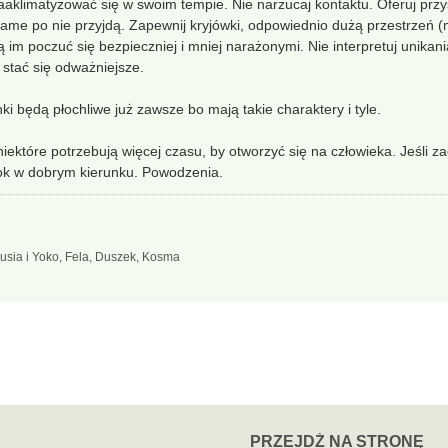
aaklimatyzować się w swoim tempie. Nie narzucaj kontaktu. Oferuj przy
ż same po nie przyjdą. Zapewnij kryjówki, odpowiednio dużą przestrzeń 
im poczuć się bezpieczniej i mniej narażonymi. Nie interpretuj unikania
stać się odważniejsze.
ki będą płochliwe już zawsze bo mają takie charaktery i tyle.
niektóre potrzebują więcej czasu, by otworzyć się na człowieka. Jeśli z
krok w dobrym kierunku. Powodzenia.
sia i Yoko, Fela, Duszek, Kosma
PRZEJDŹ NA STRONĘ