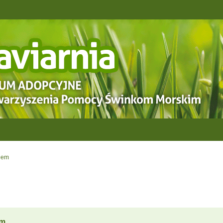
jem
em