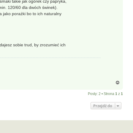
smaki takie jak ogórek czy papryka,
(min. 120/60 dla dwóch świnek).
 jako porażki bo to ich naturalny
adajesz sobie trud, by zrozumieć ich
N
a
g
Posty: 2 • Strona
1
z
1
ó
r
Przejdź do
ę