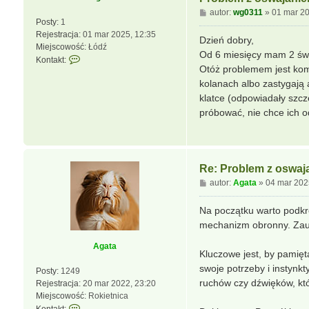
P
autor:
wg0311
»
01 mar 20
Posty:
1
o
Rejestracja:
01 mar 2025, 12:35
s
Dzień dobry,
Miejscowość:
Łódź
t
Od 6 miesięcy mam 2 świ
S
Kontakt:
Otóż problemem jest kom
k
kolanach albo zastygają 
o
n
klatce (odpowiadały szcz
t
próbować, nie chce ich o
a
k
t
u
Re: Problem z oswaj
j
P
s
autor:
Agata
»
04 mar 202
o
i
s
ę
Na początku warto podkreś
t
z
mechanizm obronny. Zaufa
w
g
Agata
Kluczowe jest, by pamięta
0
swoje potrzeby i instynk
3
Posty:
1249
1
ruchów czy dźwięków, któ
Rejestracja:
20 mar 2022, 23:20
1
Miejscowość:
Rokietnica
S