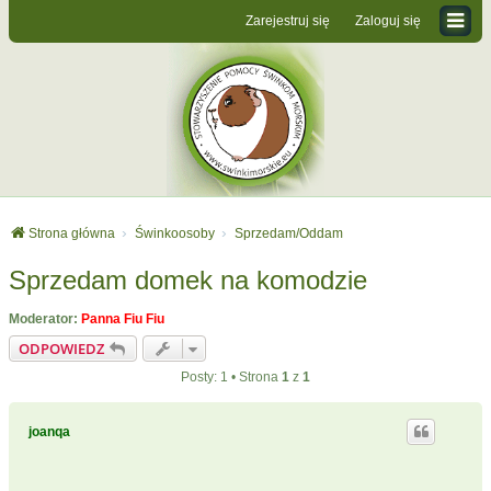
Zarejestruj się
Zaloguj się
Strona główna
Świnkoosoby
Sprzedam/Oddam
Sprzedam domek na komodzie
Moderator:
Panna Fiu Fiu
ODPOWIEDZ
Posty: 1 • Strona
1
z
1
joanqa