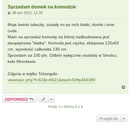
Sprzedam domek na komodzie
P
06 wrz 2021, 12:30
o
s
Moje świnki odeszły, zostały mi po nich klatki, domki i inne
t
cuda.
Mam na sprzedaż komodę na której nadbudowana jest
dwupiętrowa "klatka". Komoda jest ciężka, sklepowa 125x63
cm, wysokość całkowita 130 cm.
Sprzedam za 100 pln. Odbiór wyłącznie osobisty w Smolcu,
koło Wrocławia.
Zdjęcia w wątku Tchangalo:
viewtopic.php?f=62&t=6521&start=50#p456380
N
a
g
ODPOWIEDZ
ó
r
Posty: 1 • Strona
1
z
1
ę
Przejdź do