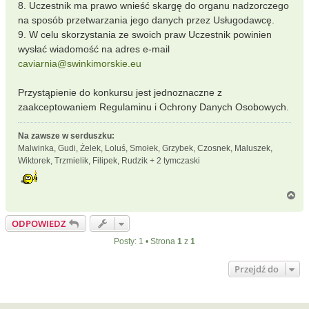
8. Uczestnik ma prawo wnieść skargę do organu nadzorczego
na sposób przetwarzania jego danych przez Usługodawcę.
9. W celu skorzystania ze swoich praw Uczestnik powinien
wysłać wiadomość na adres e-mail
caviarnia@swinkimorskie.eu
Przystąpienie do konkursu jest jednoznaczne z
zaakceptowaniem Regulaminu i Ochrony Danych Osobowych.
Na zawsze w serduszku:
Malwinka, Gudi, Żelek, Loluś, Smołek, Grzybek, Czosnek, Maluszek,
Wiktorek, Trzmielik, Filipek, Rudzik + 2 tymczaski
N
a
g
ODPOWIEDZ
ó
r
Posty: 1 • Strona
1
z
1
ę
Przejdź do