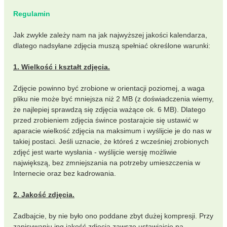
Regulamin
Jak zwykle zależy nam na jak najwyższej jakości kalendarza,
dlatego nadsyłane zdjęcia muszą spełniać określone warunki:
1. Wielkość i kształt zdjęcia.
Zdjęcie powinno być zrobione w orientacji poziomej, a waga
pliku nie może być mniejsza niż 2 MB (z doświadczenia wiemy,
że najlepiej sprawdzą się zdjęcia ważące ok. 6 MB). Dlatego
przed zrobieniem zdjęcia śwince postarajcie się ustawić w
aparacie wielkość zdjęcia na maksimum i wyślijcie je do nas w
takiej postaci. Jeśli uznacie, że któreś z wcześniej zrobionych
zdjęć jest warte wysłania - wyślijcie wersję możliwie
największą, bez zmniejszania na potrzeby umieszczenia w
Internecie oraz bez kadrowania.
2. Jakość zdjęcia.
Zadbajcie, by nie było ono poddane zbyt dużej kompresji. Przy
zapisywaniu jpg jakość zdjęcia zawsze ustawiajcie na