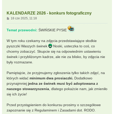
KALENDARZE 2026 - konkurs fotograficzny
P
18 cze 2025, 11:18
o
s
Temat przewodni:
ŚWIŃSKIE PYSIE
t
W tym roku czekamy na zdjęcia przedstawiające słodkie
pyszczki Waszych świnek
Noski, usteczka to coś, co
chcemy zobaczyć. Skupcie się na odpowiednim ustawieniu
świnek i przybliżonym kadrze, ale nie za blisko, by zdjęcia nie
były rozmazane.
Pamiętajcie, że przyjmujemy zgłoszenia tylko takich zdjęć, na
których widać
minimum dwa prosiaczki.
Dodatkowo
przynajmniej
jedna ze świnek musi być adoptowana z
naszego stowarzyszenia
, dlatego pokażcie nam, jak zmieniło
się ich życie!
Przed przystąpieniem do konkursu prosimy o szczegółowe
zapoznanie się z Regulaminem i Zasadami dot. RODO.