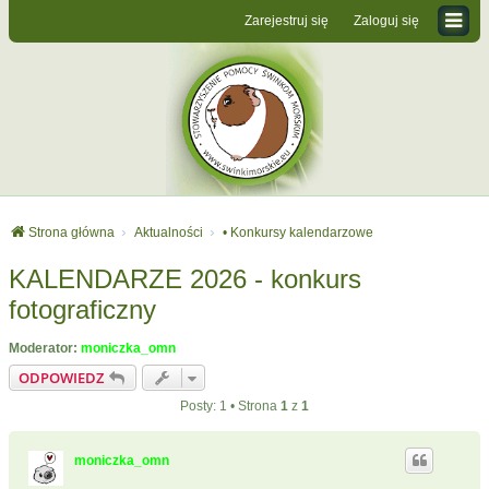
Zarejestruj się
Zaloguj się
Strona główna
Aktualności
• Konkursy kalendarzowe
KALENDARZE 2026 - konkurs
fotograficzny
Moderator:
moniczka_omn
ODPOWIEDZ
Posty: 1 • Strona
1
z
1
moniczka_omn