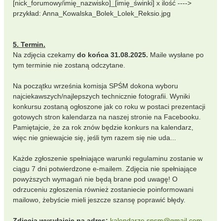
[nick_forumowy/imię_nazwisko]_[imię_świnki] x ilość ---->
przykład: Anna_Kowalska_Bolek_Lolek_Reksio.jpg
5. Termin.
Na zdjęcia czekamy
do końca 31.08.2025.
Maile wysłane po
tym terminie nie zostaną odczytane.
Na początku września komisja SPŚM dokona wyboru
najciekawszych/najlepszych technicznie fotografii. Wyniki
konkursu zostaną ogłoszone jak co roku w postaci prezentacji
gotowych stron kalendarza na naszej stronie na Facebooku.
Pamiętajcie, że za rok znów będzie konkurs na kalendarz,
więc nie gniewajcie się, jeśli tym razem się nie uda...
Każde zgłoszenie spełniające warunki regulaminu zostanie w
ciągu 7 dni potwierdzone e-mailem. Zdjęcia nie spełniające
powyższych wymagań nie będą brane pod uwagę! O
odrzuceniu zgłoszenia również zostaniecie poinformowani
mailowo, żebyście mieli jeszcze szansę poprawić błędy.
Zdjęcia wysyłajcie na adres:
kalendarze.spsm@gmail.com