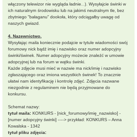
włączony telewizor nie wygląda ładnie...). Wysyłajcie świnki w
ich naturalnym środowisku lub na jakimś neutralnym tle, bez
zbytniego "bałaganu" dookoła, który odciągałby uwagę od
naszych gwiazd.
4. Nazewnictwo.
Wysyłając maila koniecznie podajcie w tytule wiadomości swój
forumowy nick bądź imię i nazwisko oraz numer adopcyjny
świnki/świnek. Numer adopcyjny możecie znaleźć w umowie
adopcyjnej lub na forum w wątku świnki.
Każde zdjęcie musi mieć w nazwie ma nick/imię i nazwisko
zgłaszającego oraz imiona wszystkich świnek! To znacznie
ułatwi nam identyfikację i kontrolę zdjęć. Zdjęcia nazwane
niezgodnie z regulaminem nie będą przyjmowane do
konkursu.
Schemat nazwy:
tytuł maila:
KONKURS - [nick_forumowy/imię_nazwisko] -
[numer adopcyjny świnki] ----> przykład: KONKURS – Anna
Kowalska - 1342
tytuł pliku zdjęcia: