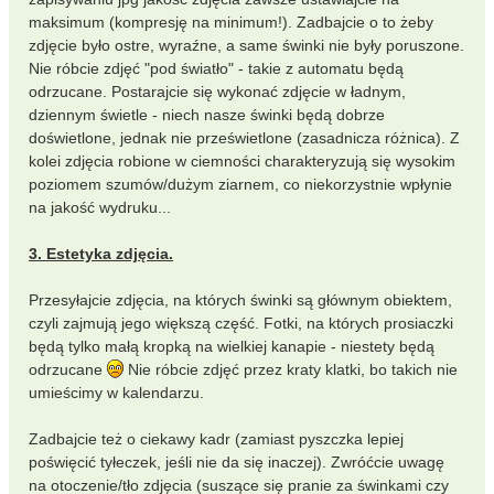
maksimum (kompresję na minimum!). Zadbajcie o to żeby
zdjęcie było ostre, wyraźne, a same świnki nie były poruszone.
Nie róbcie zdjęć "pod światło" - takie z automatu będą
odrzucane. Postarajcie się wykonać zdjęcie w ładnym,
dziennym świetle - niech nasze świnki będą dobrze
doświetlone, jednak nie prześwietlone (zasadnicza różnica). Z
kolei zdjęcia robione w ciemności charakteryzują się wysokim
poziomem szumów/dużym ziarnem, co niekorzystnie wpłynie
na jakość wydruku...
3. Estetyka zdjęcia.
Przesyłajcie zdjęcia, na których świnki są głównym obiektem,
czyli zajmują jego większą część. Fotki, na których prosiaczki
będą tylko małą kropką na wielkiej kanapie - niestety będą
odrzucane
Nie róbcie zdjęć przez kraty klatki, bo takich nie
umieścimy w kalendarzu.
Zadbajcie też o ciekawy kadr (zamiast pyszczka lepiej
poświęcić tyłeczek, jeśli nie da się inaczej). Zwróćcie uwagę
na otoczenie/tło zdjęcia (suszące się pranie za świnkami czy