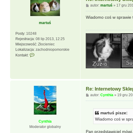
P
autor:
martuś
»
17 gru 20
o
s
Wiadomo coś w sprawie 
t
martuś
Posty:
10248
Rejestracja:
08 lip 2013, 12:25
Miejscowość:
Złocieniec
Lokalizacja:
zachodniopomorskie
S
Kontakt:
k
o
n
t
a
k
Re: Internetowy Skl
t
P
autor:
Cynthia
»
19 gru 20
u
o
j
s
s
t
martuś pisze:
i
ę
Wiadomo coś w spra
Cynthia
z
Moderator globalny
m
Pan przedstawiciel mówi,