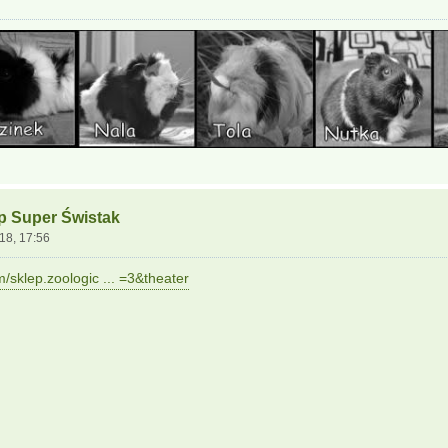
ep Super Świstak
18, 17:56
/sklep.zoologic ... =3&theater