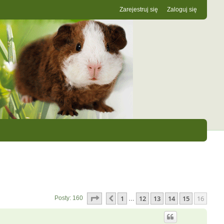
Zarejestruj się
Zaloguj się
Strona
16
z
16
1
12
13
14
15
16
Poprzednia
Posty: 160
…