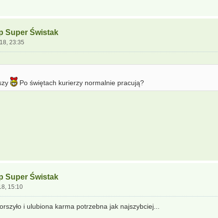
ep Super Świstak
18, 23:35
eszy
Po świętach kurierzy normalnie pracują?
ep Super Świstak
18, 15:10
orszyło i ulubiona karma potrzebna jak najszybciej...