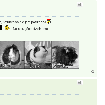
g
ó
r
ę
niej ratunkowa nie jest potrzebna
Na szczęście dzisiaj ma
N
a
g
ó
r
ę