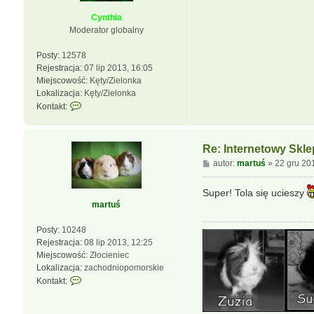
z
m
Cynthia
a
Moderator globalny
r
t
Posty:
12578
u
Rejestracja:
07 lip 2013, 16:05
ś
Miejscowość:
Kęty/Zielonka
Lokalizacja:
Kęty/Zielonka
S
Kontakt:
k
o
n
Re: Internetowy Skl
t
P
autor:
martuś
»
22 gru 20
a
o
k
s
Super! Tola się ucieszy
t
t
martuś
u
j
Posty:
10248
s
Rejestracja:
08 lip 2013, 12:25
i
Miejscowość:
Złocieniec
ę
Lokalizacja:
zachodniopomorskie
z
S
Kontakt:
C
k
y
o
n