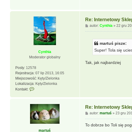
n
t
t
h
a
i
k
a
Re: Internetowy Skl
t
P
autor:
Cynthia
»
22 gru 20
u
o
j
s
s
t
martuś pisze:
i
ę
Super! Tola się uci
Cynthia
z
Moderator globalny
m
Tak, jak najbardziej
a
Posty:
12578
r
Rejestracja:
07 lip 2013, 16:05
t
Miejscowość:
Kęty/Zielonka
u
Lokalizacja:
Kęty/Zielonka
ś
S
Kontakt:
k
o
n
Re: Internetowy Skl
t
P
autor:
martuś
»
23 gru 20
a
o
k
s
To dobrze bo Toli się pog
t
t
martuś
u