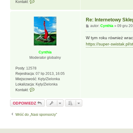
S
Kontakt:
k
o
n
Re: Internetowy Skl
t
P
autor:
Cynthia
»
09 gru 20
a
o
k
s
W tym roku również wrac
t
t
https://super-swistak.pl/
u
j
Cynthia
s
Moderator globalny
i
ę
Posty:
12578
z
Rejestracja:
07 lip 2013, 16:05
C
Miejscowość:
Kęty/Zielonka
y
Lokalizacja:
Kęty/Zielonka
n
S
Kontakt:
t
k
h
o
ODPOWIEDZ
i
n
a
t
Wróć do „Nasi sponsorzy”
a
k
t
u