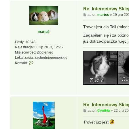
o
n
Re: Internetowy Skl
t
P
autor:
martuś
»
19 gru 20
a
o
k
s
Trovet jest dla Toli (mło
t
t
martuś
u
Zagapiłam się i za późno
j
już dotrzeć paczka więc 
Posty:
10248
s
Rejestracja:
08 lip 2013, 12:25
i
Miejscowość:
Złocieniec
ę
Lokalizacja:
zachodniopomorskie
z
S
Kontakt:
C
k
y
o
n
n
t
t
h
a
i
k
a
t
u
Re: Internetowy Skl
j
P
autor:
Cynthia
»
22 gru 20
s
o
i
s
Trovet już jest
ę
t