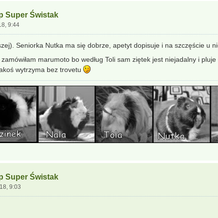
ep Super Świstak
18, 9:44
dszej). Seniorka Nutka ma się dobrze, apetyt dopisuje i na szczęście u 
 zamówiłam marumoto bo według Toli sam ziętek jest niejadalny i pluje
jakoś wytrzyma bez trovetu
ep Super Świstak
18, 9:03