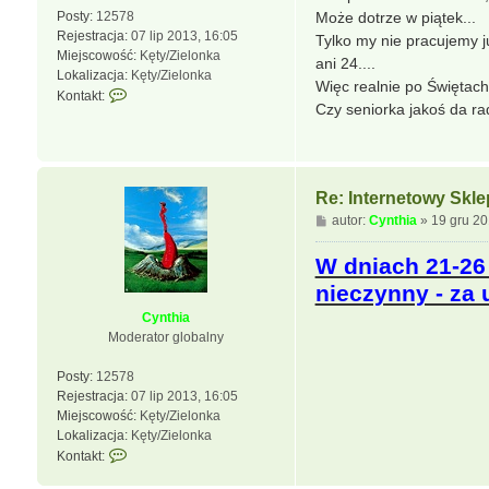
a
Posty:
12578
Może dotrze w piątek...
r
Rejestracja:
07 lip 2013, 16:05
Tylko my nie pracujemy 
t
Miejscowość:
Kęty/Zielonka
ani 24....
u
Lokalizacja:
Kęty/Zielonka
ś
Więc realnie po Świętach
S
Kontakt:
Czy seniorka jakoś da r
k
o
n
t
a
Re: Internetowy Skl
k
P
autor:
Cynthia
»
19 gru 20
t
o
u
s
W dniach 21-26 
j
t
nieczynny - za
s
i
Cynthia
ę
Moderator globalny
z
C
Posty:
12578
y
Rejestracja:
07 lip 2013, 16:05
n
Miejscowość:
Kęty/Zielonka
t
Lokalizacja:
Kęty/Zielonka
h
S
Kontakt:
i
k
a