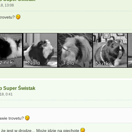
18, 13:08
trovetu?
ep Super Świstak
18, 0:41
wie trovetu?
 że jest w drodze... Może idzie na piechotę