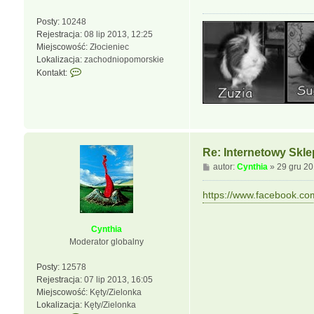
j
Posty:
10248
s
Rejestracja:
08 lip 2013, 12:25
i
Miejscowość:
Złocieniec
ę
Lokalizacja:
zachodniopomorskie
z
S
Kontakt:
C
k
y
o
n
n
t
t
h
a
i
k
a
Re: Internetowy Skl
t
P
autor:
Cynthia
»
29 gru 20
u
o
j
s
https://www.facebook.com
s
t
i
ę
Cynthia
z
Moderator globalny
m
a
Posty:
12578
r
Rejestracja:
07 lip 2013, 16:05
t
Miejscowość:
Kęty/Zielonka
u
Lokalizacja:
Kęty/Zielonka
ś