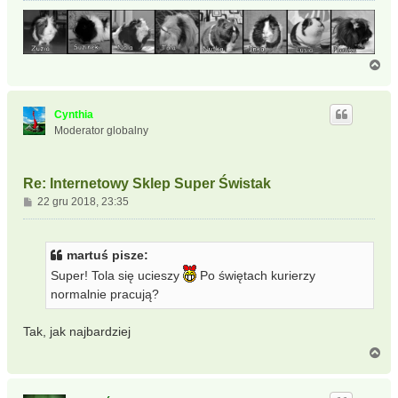
N
a
g
ó
Cynthia
r
Moderator globalny
ę
Re: Internetowy Sklep Super Świstak
P
22 gru 2018, 23:35
o
s
t
martuś pisze:
Super! Tola się ucieszy
Po świętach kurierzy
normalnie pracują?
Tak, jak najbardziej
N
a
g
ó