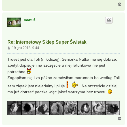
N
a
g
ó
martuś
r
ę
Re: Internetowy Sklep Super Świstak
P
19 gru 2018, 9:44
o
s
Trovet jest dla Toli (młodszej). Seniorka Nutka ma się dobrze,
t
apetyt dopisuje i na szczęście u niej ratunkowa nie jest
potrzebna
Zagapiłam się i za późno zamówiłam marumoto bo według Toli
sam ziętek jest niejadalny i pluje
Na szczęście dzisiaj
ma już dotrzeć paczka więc jakoś wytrzyma bez trovetu
N
a