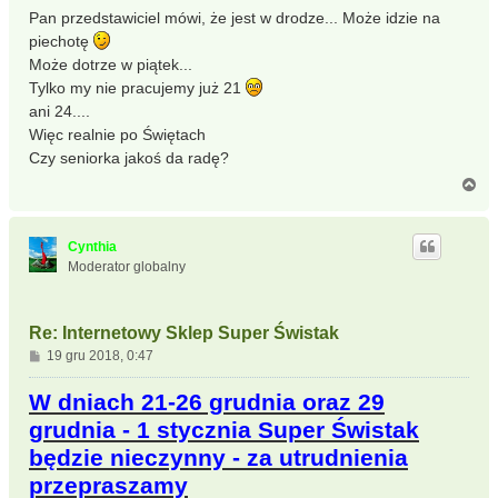
Pan przedstawiciel mówi, że jest w drodze... Może idzie na
piechotę
Może dotrze w piątek...
Tylko my nie pracujemy już 21
ani 24....
Więc realnie po Świętach
Czy seniorka jakoś da radę?
N
a
g
ó
Cynthia
r
Moderator globalny
ę
Re: Internetowy Sklep Super Świstak
P
19 gru 2018, 0:47
o
s
W dniach 21-26 grudnia oraz 29
t
grudnia - 1 stycznia Super Świstak
będzie nieczynny - za utrudnienia
przepraszamy