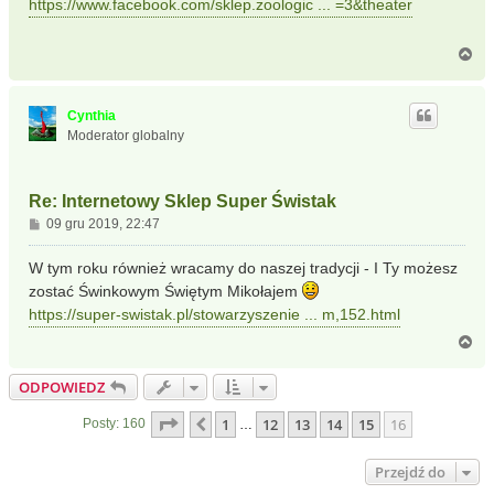
https://www.facebook.com/sklep.zoologic ... =3&theater
t
N
a
g
ó
Cynthia
r
Moderator globalny
ę
Re: Internetowy Sklep Super Świstak
P
09 gru 2019, 22:47
o
s
W tym roku również wracamy do naszej tradycji - I Ty możesz
t
zostać Świnkowym Świętym Mikołajem
https://super-swistak.pl/stowarzyszenie ... m,152.html
N
a
g
ODPOWIEDZ
ó
r
Strona
16
z
16
1
12
13
14
15
16
Poprzednia
Posty: 160
…
ę
Przejdź do