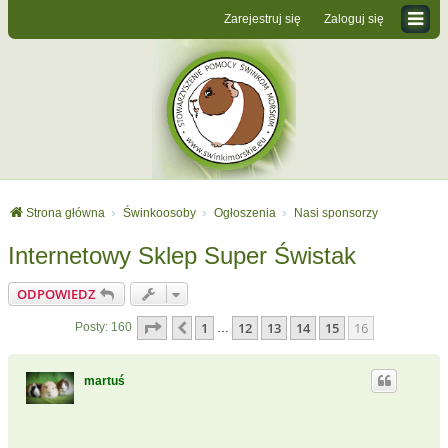
Zarejestruj się
Zaloguj się
Strona główna
Świnkoosoby
Ogłoszenia
Nasi sponsorzy
Internetowy Sklep Super Świstak
ODPOWIEDZ
Strona
16
z
16
1
12
13
14
15
16
Poprzednia
Posty: 160
…
martuś