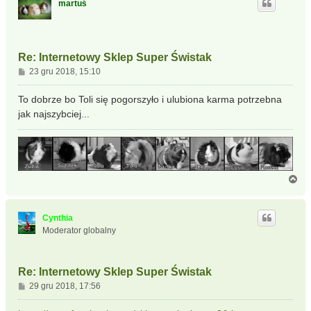
martuś
r
ę
Re: Internetowy Sklep Super Świstak
P
23 gru 2018, 15:10
o
s
To dobrze bo Toli się pogorszyło i ulubiona karma potrzebna
t
jak najszybciej...
N
a
g
ó
Cynthia
r
Moderator globalny
ę
Re: Internetowy Sklep Super Świstak
P
29 gru 2018, 17:56
o
s