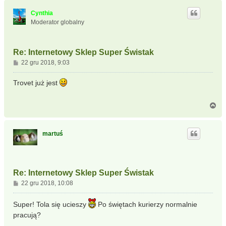
g
ó
Cynthia
r
Moderator globalny
ę
Re: Internetowy Sklep Super Świstak
P
22 gru 2018, 9:03
o
s
Trovet już jest
t
N
a
g
ó
martuś
r
ę
Re: Internetowy Sklep Super Świstak
P
22 gru 2018, 10:08
o
s
Super! Tola się ucieszy
Po świętach kurierzy normalnie
t
pracują?