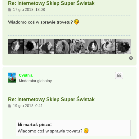
Re: Internetowy Sklep Super Świstak
P
17 gru 2018, 13:08
o
s
Wiadomo coś w sprawie trovetu?
t
N
a
g
ó
Cynthia
r
Moderator globalny
ę
Re: Internetowy Sklep Super Świstak
P
19 gru 2018, 0:41
o
s
t
martuś pisze:
Wiadomo coś w sprawie trovetu?