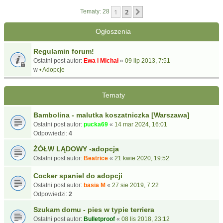
1
2
Następna
Tematy: 28
Ogłoszenia
Regulamin forum!
Ostatni post autor:
Ewa i Michał
«
09 lip 2013, 7:51
w
• Adopcje
Tematy
Bambolina - malutka koszatniczka [Warszawa]
Ostatni post autor:
pucka69
«
14 mar 2024, 16:01
Odpowiedzi:
4
ŻÓŁW LĄDOWY -adopcja
Ostatni post autor:
Beatrice
«
21 kwie 2020, 19:52
Cocker spaniel do adopcji
Ostatni post autor:
basia M
«
27 sie 2019, 7:22
Odpowiedzi:
2
Szukam domu - pies w typie terriera
Ostatni post autor:
Bulletproof
«
08 lis 2018, 23:12