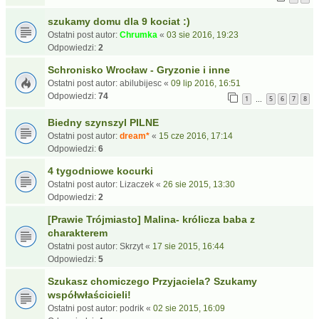
szukamy domu dla 9 kociat :)
Ostatni post autor:
Chrumka
«
03 sie 2016, 19:23
Odpowiedzi:
2
Schronisko Wrocław - Gryzonie i inne
Ostatni post autor:
abilubijesc
«
09 lip 2016, 16:51
Odpowiedzi:
74
1
5
6
7
8
…
Biedny szynszyl PILNE
Ostatni post autor:
dream*
«
15 cze 2016, 17:14
Odpowiedzi:
6
4 tygodniowe kocurki
Ostatni post autor:
Lizaczek
«
26 sie 2015, 13:30
Odpowiedzi:
2
[Prawie Trójmiasto] Malina- królicza baba z
charakterem
Ostatni post autor:
Skrzyt
«
17 sie 2015, 16:44
Odpowiedzi:
5
Szukasz chomiczego Przyjaciela? Szukamy
współwłaścicieli!
Ostatni post autor:
podrik
«
02 sie 2015, 16:09