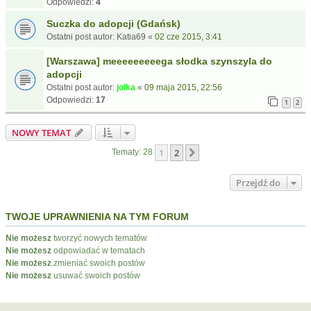
Odpowiedzi:
4
Suczka do adopcji (Gdańsk)
Ostatni post autor:
Katia69
«
02 cze 2015, 3:41
[Warszawa] meeeeeeeeega słodka szynszyla do
adopcji
Ostatni post autor:
jolka
«
09 maja 2015, 22:56
Odpowiedzi:
17
1
2
NOWY TEMAT
1
2
Następna
Tematy: 28
Przejdź do
TWOJE UPRAWNIENIA NA TYM FORUM
Nie możesz
tworzyć nowych tematów
Nie możesz
odpowiadać w tematach
Nie możesz
zmieniać swoich postów
Nie możesz
usuwać swoich postów