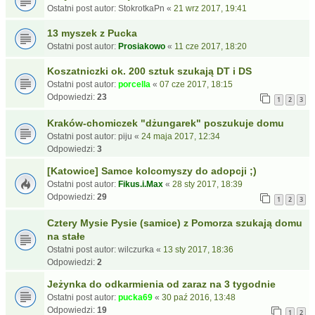
Ostatni post autor:
StokrotkaPn
«
21 wrz 2017, 19:41
13 myszek z Pucka
Ostatni post autor:
Prosiakowo
«
11 cze 2017, 18:20
Koszatniczki ok. 200 sztuk szukają DT i DS
Ostatni post autor:
porcella
«
07 cze 2017, 18:15
Odpowiedzi:
23
1
2
3
Kraków-chomiczek "dżungarek" poszukuje domu
Ostatni post autor:
piju
«
24 maja 2017, 12:34
Odpowiedzi:
3
[Katowice] Samce kolcomyszy do adopcji ;)
Ostatni post autor:
Fikus.i.Max
«
28 sty 2017, 18:39
Odpowiedzi:
29
1
2
3
Cztery Mysie Pysie (samice) z Pomorza szukają domu
na stałe
Ostatni post autor:
wilczurka
«
13 sty 2017, 18:36
Odpowiedzi:
2
Jeżynka do odkarmienia od zaraz na 3 tygodnie
Ostatni post autor:
pucka69
«
30 paź 2016, 13:48
Odpowiedzi:
19
1
2