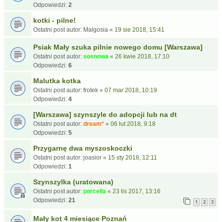
Odpowiedzi:
2
kotki - pilne!
Ostatni post autor:
Malgosia
«
19 sie 2018, 15:41
Psiak Mały szuka pilnie nowego domu [Warszawa]
Ostatni post autor:
sosnowa
«
26 kwie 2018, 17:10
Odpowiedzi:
6
Malutka kotka
Ostatni post autor:
frotek
«
07 mar 2018, 10:19
Odpowiedzi:
4
[Warszawa] szynszyle do adopcji lub na dt
Ostatni post autor:
dream*
«
06 lut 2018, 9:18
Odpowiedzi:
5
Przygarnę dwa myszoskoczki
Ostatni post autor:
joasior
«
15 sty 2018, 12:11
Odpowiedzi:
1
Szynszylka (uratowana)
Ostatni post autor:
porcella
«
23 lis 2017, 13:16
Odpowiedzi:
21
1
2
3
Mały kot 4 miesiące Poznań