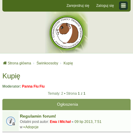
Zarejestruj się
Zaloguj się
Strona główna
Świnkoosoby
Kupię
Kupię
Moderator:
Panna Fiu Fiu
Tematy: 2 • Strona
1
z
1
Ogłoszenia
Regulamin forum!
Ostatni post autor:
Ewa i Michał
«
09 lip 2013, 7:51
w
• Adopcje