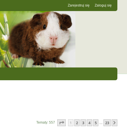
Zarejestruj się
Zaloguj się
Strona
1
z
23
1
2
3
4
5
23
Nast
Tematy: 557
…