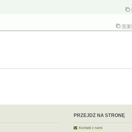
1
2
PRZEJDŹ NA STRONĘ
Kontakt z nami