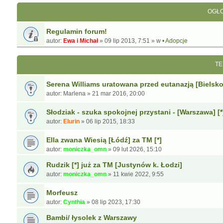
OGŁO
Regulamin forum!
autor:
Ewa i Michał
»
09 lip 2013, 7:51
» w
• Adopcje
TE
Serena Williams uratowana przed eutanazją [Bielsko-
autor:
Marlena
»
21 mar 2016, 20:00
Słodziak - szuka spokojnej przystani - [Warszawa] [*
autor:
Elurin
»
06 lip 2015, 18:33
Ella zwana Wiesią [Łódź] za TM [*]
autor:
moniczka_omn
»
09 lut 2026, 15:10
Rudzik [*] już za TM [Justynów k. Łodzi]
autor:
moniczka_omn
»
11 kwie 2022, 9:55
Morfeusz
autor:
Cynthia
»
08 lip 2023, 17:30
Bambi/ łysolek z Warszawy