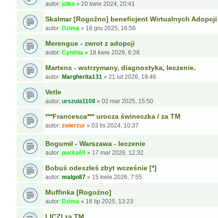
autor:
jolka
»
20 kwie 2024, 20:41
Skalmar [Rogoźno] beneficjent Wirtualnych Adopcji
autor:
Dzima
»
18 gru 2025, 16:56
Merengue - zwrot z adopcji
autor:
Cynthia
»
18 kwie 2026, 8:28
Martens - wstrzymany, diagnostyka, leczenie.
autor:
Margherita131
»
21 lut 2026, 19:46
Vetle
autor:
urszula1108
»
02 mar 2025, 15:50
***Francesca*** urocza świneczka / za TM
autor:
zwierzur
»
03 lis 2024, 10:37
Bogumił - Warszawa - leczenie
autor:
pucka69
»
17 mar 2026, 12:32
Bobuś odeszłeś zbyt wcześnie [*]
autor:
malgo87
»
15 kwie 2026, 7:55
Muffinka [Rogoźno]
autor:
Dzima
»
16 lip 2025, 13:23
LICZI za TM