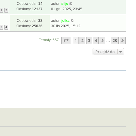
Odpowiedzi:
14
autor:
silje
Odsłony:
12127
01 gru 2025, 23:45
1
2
Odpowiedzi:
32
autor:
jolka
Odsłony:
25026
30 lis 2025, 15:12
3
4
Strona
1
z
23
1
2
3
4
5
23
Nast
Tematy: 557
…
Przejdź do