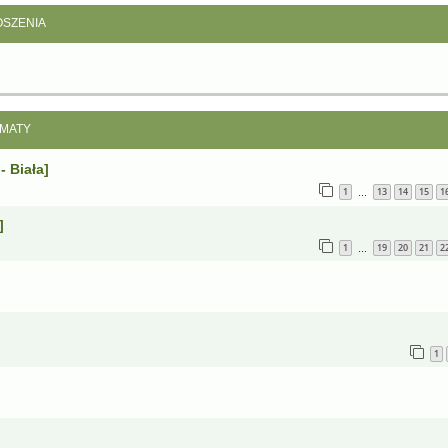
SZENIA
MATY
 Biała]
1
13
14
15
1
…
]
1
19
20
21
2
…
1