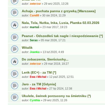
autor:
zwierzur
»
29 wrz 2025, 13:26
Achaja - puchata panna z grzywką [Warszawa]
autor:
Candi9
»
30 sie 2024, 11:29
Nala, Tola, Nutka, Inka, Lusia, Plamka 02.03.2026
autor:
martuś
»
23 mar 2017, 19:23
Peanut - Odszedłeś tak nagle i niespodziewanie [*]
autor:
Seras
»
05 mar 2026, 17:21
Witalik
autor:
Joanka
»
13 lut 2020, 4:49
Do zobaczenia, Sierściuchy...
autor:
zwierzur
»
29 mar 2018, 18:27
Lerik (EC+) - za TM [*]
autor:
Ewa i Michał
»
12 paź 2025, 12:51
Jaro - za TM [Gdynia]
autor:
Ewa i Michał
»
27 lip 2024, 12:38
Ukulele, świnek porzucony na śmietniku (*)
autor:
Cynthia
»
29 wrz 2025, 11:26