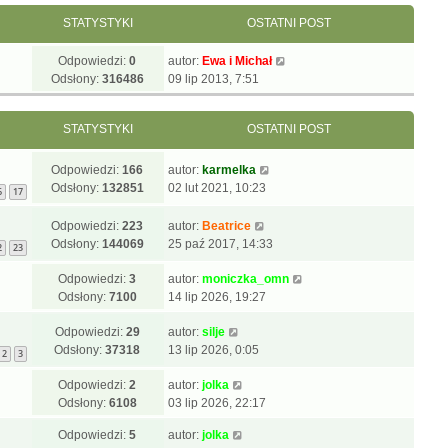
STATYSTYKI
OSTATNI POST
Odpowiedzi:
0
autor:
Ewa i Michał
Odsłony:
316486
09 lip 2013, 7:51
STATYSTYKI
OSTATNI POST
Odpowiedzi:
166
autor:
karmelka
Odsłony:
132851
02 lut 2021, 10:23
6
17
Odpowiedzi:
223
autor:
Beatrice
Odsłony:
144069
25 paź 2017, 14:33
2
23
Odpowiedzi:
3
autor:
moniczka_omn
Odsłony:
7100
14 lip 2026, 19:27
Odpowiedzi:
29
autor:
silje
Odsłony:
37318
13 lip 2026, 0:05
2
3
Odpowiedzi:
2
autor:
jolka
Odsłony:
6108
03 lip 2026, 22:17
Odpowiedzi:
5
autor:
jolka