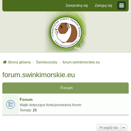
Zarejestruj się
Zaloguj się
Strona główna
Świnkoosoby
forum.swinkimorskie.eu
forum.swinkimorskie.eu
Forum
Forum
Wątki dotyczące funkcjonowania forum
Tematy:
25
Przejdź do