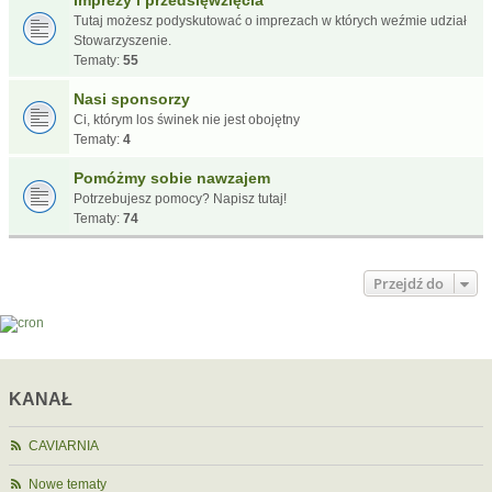
Imprezy i przedsięwzięcia
Tutaj możesz podyskutować o imprezach w których weźmie udział
Stowarzyszenie.
Tematy:
55
Nasi sponsorzy
Ci, którym los świnek nie jest obojętny
Tematy:
4
Pomóżmy sobie nawzajem
Potrzebujesz pomocy? Napisz tutaj!
Tematy:
74
Przejdź do
KANAŁ
CAVIARNIA
Nowe tematy