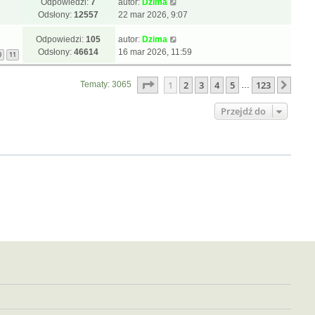
Odpowiedzi:
7
autor:
Dzima
Odsłony:
12557
22 mar 2026, 9:07
Odpowiedzi:
105
autor:
Dzima
Odsłony:
46614
16 mar 2026, 11:59
0
11
Strona
1
z
123
1
2
3
4
5
123
Nast
Tematy: 3065
…
Przejdź do