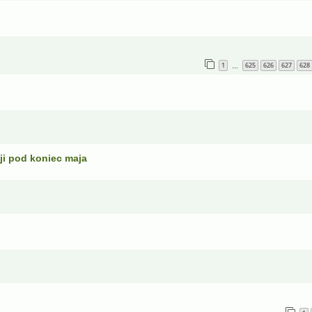
1
625
626
627
628
…
ji pod koniec maja