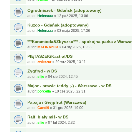
Ogrodniczek - Gdańsk (adoptowany)
autor:
Helenaaa
»
12 paź 2025, 13:06
Kuzco - Gdańsk (adoptowany)
autor:
Helenaaa
»
03 maja 2025, 17:36
***Karambola&Zbyszko*** - spokojna parka z Warsza
autor:
MALINAnula
»
04 sty 2026, 13:33
PIĘTASZEK/Kastrat/DS
autor:
zwierzur
»
29 wrz 2025, 13:11
Zygfryd - w DS
autor:
silje
»
04 sie 2024, 12:45
Major - prawie teddy ;-) - Warszawa - w DS
autor:
porcella
»
10 cze 2025, 22:31
Papaja i Grejpfrut (Warszawa)
autor:
Candi9
»
31 gru 2025, 19:00
Ralf, biały miś- w DS
autor:
silje
»
07 lut 2024, 2:32