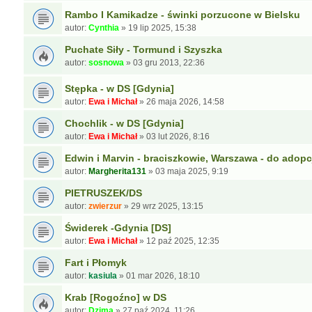
Rambo I Kamikadze - świnki porzucone w Bielsku
autor:
Cynthia
»
19 lip 2025, 15:38
Puchate Siły - Tormund i Szyszka
autor:
sosnowa
»
03 gru 2013, 22:36
Stępka - w DS [Gdynia]
autor:
Ewa i Michał
»
26 maja 2026, 14:58
Chochlik - w DS [Gdynia]
autor:
Ewa i Michał
»
03 lut 2026, 8:16
Edwin i Marvin - braciszkowie, Warszawa - do adopc
autor:
Margherita131
»
03 maja 2025, 9:19
PIETRUSZEK/DS
autor:
zwierzur
»
29 wrz 2025, 13:15
Świderek -Gdynia [DS]
autor:
Ewa i Michał
»
12 paź 2025, 12:35
Fart i Płomyk
autor:
kasiula
»
01 mar 2026, 18:10
Krab [Rogoźno] w DS
autor:
Dzima
»
27 paź 2024, 11:26