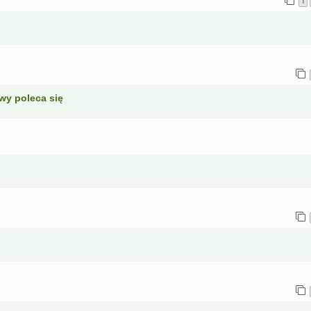
1
wy poleca się