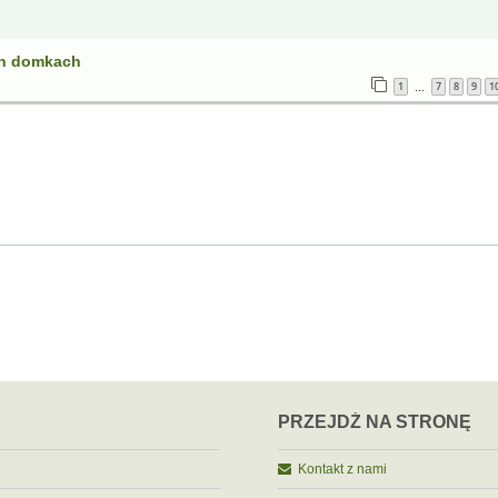
ch domkach
1
7
8
9
1
…
PRZEJDŹ NA STRONĘ
Kontakt z nami