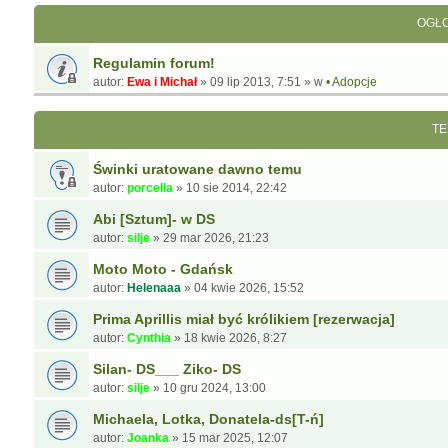
OGŁO
Regulamin forum!
autor:
Ewa i Michał
»
09 lip 2013, 7:51
» w
• Adopcje
TE
Świnki uratowane dawno temu
autor:
porcella
»
10 sie 2014, 22:42
Abi [Sztum]- w DS
autor:
silje
»
29 mar 2026, 21:23
Moto Moto - Gdańsk
autor:
Helenaaa
»
04 kwie 2026, 15:52
Prima Aprillis miał być królikiem [rezerwacja]
autor:
Cynthia
»
18 kwie 2026, 8:27
Silan- DS___ Ziko- DS
autor:
silje
»
10 gru 2024, 13:00
Michaela, Lotka, Donatela-ds[T-ń]
autor:
Joanka
»
15 mar 2025, 12:07