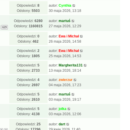
Odpowiedzi:
8
autor:
Cynthia
Odsłony:
5503
30 maja 2026, 13:18
Odpowiedzi:
6280
autor:
martuś
Odsłony:
1160815
27 maja 2026, 12:29
629
Odpowiedzi:
0
autor:
Ewa i Michał
Odsłony:
462
26 maja 2026, 14:58
Odpowiedzi:
2
autor:
Ewa i Michał
Odsłony:
1805
25 maja 2026, 14:53
Odpowiedzi:
5
autor:
Margherita131
Odsłony:
2733
13 maja 2026, 18:14
Odpowiedzi:
4
autor:
zwierzur
Odsłony:
2697
04 maja 2026, 17:23
Odpowiedzi:
5
autor:
martuś
Odsłony:
2610
03 maja 2026, 19:17
Odpowiedzi:
5
autor:
jolka
Odsłony:
4138
03 maja 2026, 12:06
Odpowiedzi:
25
autor:
dart
Odsłony:
17296
29 kwie 2026, 11:40