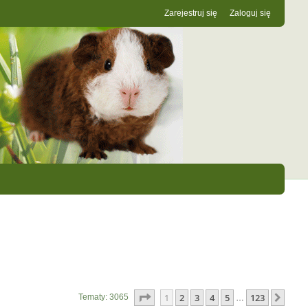
Zarejestruj się
Zaloguj się
Strona
1
z
123
1
2
3
4
5
123
Nast
Tematy: 3065
…