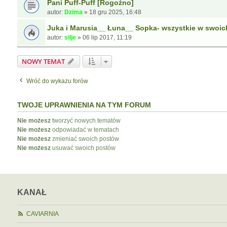
Pani Puff-Puff [Rogoźno]
autor:
Dzima
»
18 gru 2025, 16:48
Juka i Marusia__ Łuna__ Sopka- wszystkie w swoi
autor:
silje
»
06 lip 2017, 11:19
NOWY TEMAT
Wróć do wykazu forów
TWOJE UPRAWNIENIA NA TYM FORUM
Nie możesz
tworzyć nowych tematów
Nie możesz
odpowiadać w tematach
Nie możesz
zmieniać swoich postów
Nie możesz
usuwać swoich postów
KANAŁ
CAVIARNIA