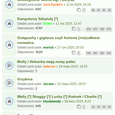
Ostatni post autor:
Jack Daniel's
«
11 lis 2025, 16:29
Odpowiedzi:
829
1
80
81
82
83
…
Gangsterzy Szkatuły [*]
Ostatni post autor:
Dzima
«
12 sie 2025, 12:47
Odpowiedzi:
4787
1
476
477
478
479
…
Golępachy i giglacze czyli historia (nie)całkiem
normalna.
Ostatni post autor:
martuś
«
27 cze 2025, 20:33
Odpowiedzi:
3620
1
360
361
362
363
…
Molly i Hebanka mają nowy pałac
Ostatni post autor:
zwierzur
«
29 maja 2025, 16:55
Odpowiedzi:
7
Grzybica
Ostatni post autor:
Jacuus
«
22 maja 2025, 18:07
Odpowiedzi:
2
Wally [*] Shaggy [*] Lucky [*] Kminek i Charlie [*]
Ostatni post autor:
klaudiawally
«
08 kwie 2025, 9:23
Odpowiedzi:
449
1
42
43
44
45
…