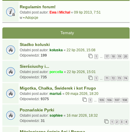
Regulamin forum!
Ostatni post autor:
Ewa i Michał
«
09 lip 2013, 7:51
w
• Adopcje
Tematy
Stadko koluski
Ostatni post autor:
koluska
«
22 lip 2026, 15:08
Odpowiedzi:
199
1
17
18
19
20
…
Sierściuchy i...
Ostatni post autor:
porcella
«
22 lip 2026, 15:01
Odpowiedzi:
735
1
71
72
73
74
…
Migotka, Chałka, Świderek i kot Frugo
Ostatni post autor:
martuś
«
09 maja 2026, 18:20
Odpowiedzi:
9375
1
935
936
937
938
…
Poznańskie Pyrki
Ostatni post autor:
sophiee
«
16 mar 2026, 18:32
Odpowiedzi:
31
1
2
3
4
Mitologiczne świnie Agi i Borysa