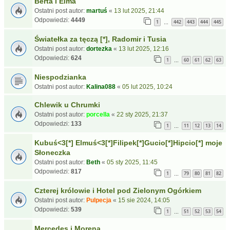
Berta i Elma
Ostatni post autor:
martuś
«
13 lut 2025, 21:44
Odpowiedzi:
4449
1
442
443
444
445
…
Światełka za tęczą [*], Radomir i Tusia
Ostatni post autor:
dortezka
«
13 lut 2025, 12:16
Odpowiedzi:
624
1
60
61
62
63
…
Niespodzianka
Ostatni post autor:
Kalina088
«
05 lut 2025, 10:24
Chlewik u Chrumki
Ostatni post autor:
porcella
«
22 sty 2025, 21:37
Odpowiedzi:
133
1
11
12
13
14
…
Kubuś<3[*] Elmuś<3[*]Filipek[*]Gucio[*]Hipcio[*] moje
Słoneczka
Ostatni post autor:
Beth
«
05 sty 2025, 11:45
Odpowiedzi:
817
1
79
80
81
82
…
Czterej królowie i Hotel pod Zielonym Ogórkiem
Ostatni post autor:
Pulpecja
«
15 sie 2024, 14:05
Odpowiedzi:
539
1
51
52
53
54
…
Mercedes i Morena