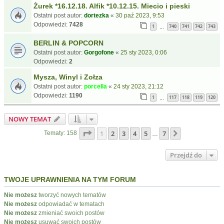
Żurek *16.12.18. Alfik *10.12.15. Miecio i pieski
Ostatni post autor:
dortezka
«
30 paź 2023, 9:53
Odpowiedzi:
7428
1
740
741
742
743
…
BERLIN & POPCORN
Ostatni post autor:
Gorgofone
«
25 sty 2023, 0:06
Odpowiedzi:
2
Mysza, Winyl i Zołza
Ostatni post autor:
porcella
«
24 sty 2023, 21:12
Odpowiedzi:
1190
1
117
118
119
120
…
NOWY TEMAT
Strona
1
z
7
1
2
3
4
5
7
Następna
Tematy: 158
…
Przejdź do
TWOJE UPRAWNIENIA NA TYM FORUM
Nie możesz
tworzyć nowych tematów
Nie możesz
odpowiadać w tematach
Nie możesz
zmieniać swoich postów
Nie możesz
usuwać swoich postów