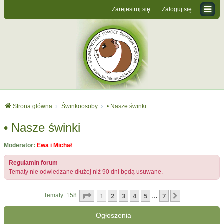
Zarejestruj się
Zaloguj się
Strona główna
Świnkoosoby
• Nasze świnki
• Nasze świnki
Moderator:
Ewa i Michał
Regulamin forum
Tematy nie odwiedzane dłużej niż 90 dni będą usuwane.
Strona
1
z
7
1
2
3
4
5
7
Następna
Tematy: 158
…
Ogłoszenia