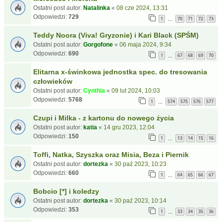
Ostatni post autor:
Natalinka
«
08 cze 2024, 13:31
Odpowiedzi:
729
1
70
71
72
73
…
Teddy Noora (Viva! Gryzonie) i Kari Black (SPŚM)
Ostatni post autor:
Gorgofone
«
06 maja 2024, 9:34
Odpowiedzi:
690
1
67
68
69
70
…
Elitarna x-świnkowa jednostka spec. do tresowania
człowieków
Ostatni post autor:
Cynthia
«
09 lut 2024, 10:03
Odpowiedzi:
5768
1
574
575
576
577
…
Czupi i Milka - z kartonu do nowego życia
Ostatni post autor:
katia
«
14 gru 2023, 12:04
Odpowiedzi:
150
1
13
14
15
16
…
Toffi, Natka, Szyszka oraz Misia, Beza i Piernik
Ostatni post autor:
dortezka
«
30 paź 2023, 10:23
Odpowiedzi:
660
1
64
65
66
67
…
Bobcio [*] i koledzy
Ostatni post autor:
dortezka
«
30 paź 2023, 10:14
Odpowiedzi:
353
1
33
34
35
36
…