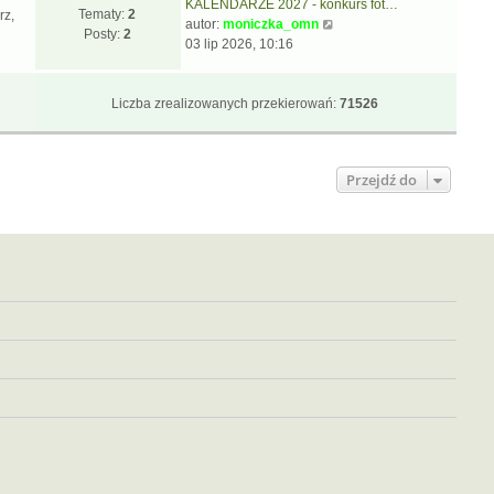
KALENDARZE 2027 - konkurs fot…
Tematy:
2
rz,
W
autor:
moniczka_omn
Posty:
2
y
03 lip 2026, 10:16
ś
w
i
Liczba zrealizowanych przekierowań:
71526
e
t
l
Przejdź do
n
a
j
n
o
w
s
z
y
p
o
s
t