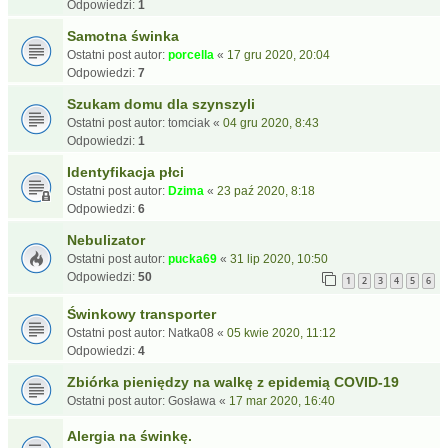
Odpowiedzi:
1
Samotna świnka
Ostatni post autor:
porcella
«
17 gru 2020, 20:04
Odpowiedzi:
7
Szukam domu dla szynszyli
Ostatni post autor:
tomciak
«
04 gru 2020, 8:43
Odpowiedzi:
1
Identyfikacja płci
Ostatni post autor:
Dzima
«
23 paź 2020, 8:18
Odpowiedzi:
6
Nebulizator
Ostatni post autor:
pucka69
«
31 lip 2020, 10:50
Odpowiedzi:
50
1
2
3
4
5
6
Świnkowy transporter
Ostatni post autor:
Natka08
«
05 kwie 2020, 11:12
Odpowiedzi:
4
Zbiórka pieniędzy na walkę z epidemią COVID-19
Ostatni post autor:
Gosława
«
17 mar 2020, 16:40
Alergia na świnkę.