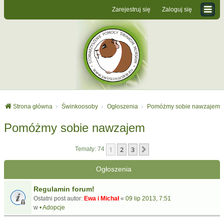
Zarejestruj się
Zaloguj się
Strona główna
Świnkoosoby
Ogłoszenia
Pomóżmy sobie nawzajem
Pomóżmy sobie nawzajem
1
2
3
Następna
Tematy: 74
Ogłoszenia
Regulamin forum!
Ostatni post autor:
Ewa i Michał
«
09 lip 2013, 7:51
w
• Adopcje