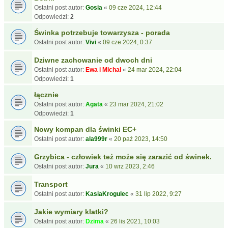
Ostatni post autor:
Gosia
«
09 cze 2024, 12:44
Odpowiedzi:
2
Świnka potrzebuje towarzysza - porada
Ostatni post autor:
Vivi
«
09 cze 2024, 0:37
Dziwne zachowanie od dwoch dni
Ostatni post autor:
Ewa i Michał
«
24 mar 2024, 22:04
Odpowiedzi:
1
łącznie
Ostatni post autor:
Agata
«
23 mar 2024, 21:02
Odpowiedzi:
1
Nowy kompan dla świnki EC+
Ostatni post autor:
ala999r
«
20 paź 2023, 14:50
Grzybica - człowiek też może się zarazić od świnek.
Ostatni post autor:
Jura
«
10 wrz 2023, 2:46
Transport
Ostatni post autor:
KasiaKrogulec
«
31 lip 2022, 9:27
Jakie wymiary klatki?
Ostatni post autor:
Dzima
«
26 lis 2021, 10:03