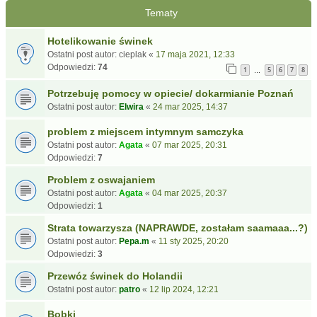
Tematy
Hotelikowanie świnek
Ostatni post autor:
cieplak
«
17 maja 2021, 12:33
Odpowiedzi:
74
1
5
6
7
8
…
Potrzebuję pomocy w opiecie/ dokarmianie Poznań
Ostatni post autor:
Elwira
«
24 mar 2025, 14:37
problem z miejscem intymnym samczyka
Ostatni post autor:
Agata
«
07 mar 2025, 20:31
Odpowiedzi:
7
Problem z oswajaniem
Ostatni post autor:
Agata
«
04 mar 2025, 20:37
Odpowiedzi:
1
Strata towarzysza (NAPRAWDE, zostałam saamaaa...?)
Ostatni post autor:
Pepa.m
«
11 sty 2025, 20:20
Odpowiedzi:
3
Przewóz świnek do Holandii
Ostatni post autor:
patro
«
12 lip 2024, 12:21
Bobki