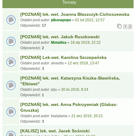
Tematy
[POZNAŃ] lek. wet. Joanna Błaszczyk-Cichoszewska
Ostatni post autor:
pikonapopo
«
02 lut 2022, 12:57
Odpowiedzi:
17
1
2
[POZNAŃ] lek. wet. Jakub Ruszkowski
Ostatni post autor:
Monalisa
«
18 sty 2019, 22:22
Odpowiedzi:
2
[POZNAŃ] Lek.wet. Karolina Szczepańska
Ostatni post autor:
alvantis
«
12 wrz 2018, 13:47
Odpowiedzi:
3
[POZNAŃ] lek. wet. Katarzyna Kiszka-Sławińska,
"Elbiwet"
Ostatni post autor:
piju
«
30 lis 2016, 8:24
Odpowiedzi:
1
[POZNAŃ] lek. wet. Anna Pokrzywniak (Glabas-
Gruszka)
Ostatni post autor:
bialalama
«
21 wrz 2016, 20:21
Odpowiedzi:
3
[KALISZ] lek. wet. Jacek Sośnicki