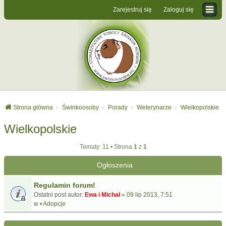
Zarejestruj się
Zaloguj się
Strona główna
Świnkoosoby
Porady
Weterynarze
Wielkopolskie
Wielkopolskie
Tematy: 11 • Strona
1
z
1
Ogłoszenia
Regulamin forum!
Ostatni post autor:
Ewa i Michał
«
09 lip 2013, 7:51
w
• Adopcje