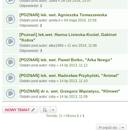
Ostatni post autor:
Julka
«
28 cze 2016, 15:07
Odpowiedzi:
1
[POZNAŃ] lek. wet. Agnieszka Tomaszewska
Ostatni post autor:
aneta.li
«
04 maja 2016, 15:56
Odpowiedzi:
2
[Poznań] lek.wet. Hanna Lisiecka-Kozieł, Gabinet
"Kobra"
Ostatni post autor:
atka1966
«
11 wrz 2014, 11:06
Odpowiedzi:
3
[POZNAŃ] lek. wet. Paweł Botko, "Arka Noego"
Ostatni post autor:
ruby
«
14 lip 2013, 11:12
[POZNAŃ] lek. wet. Radosław Przybylski, "Animal"
Ostatni post autor:
ruby
«
14 lip 2013, 11:10
[POZNAŃ] dr n. wet. Grzegorz Wąsiatycz, "Klinwet"
Ostatni post autor:
ruby
«
14 lip 2013, 11:09
NOWY TEMAT
Tematy: 11 • Strona
1
z
1
Przejdź do