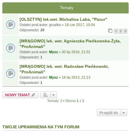
Tematy
[OLSZTYN] lek.wet. Michalina Laba, "Pazur"
Ostatni post autor:
grzalka
«
18 cze 2017, 10:04
Odpowiedzi:
20
1
2
3
[MRĄGOWO] lek. wet. Agnieszka Pieńkowska-Żyła,
"ProAnimali"
Ostatni post autor:
Mysz
«
30 lip 2016, 21:02
Odpowiedzi:
1
[MRĄGOWO] lek. wet. Radosław Pieńkowski,
"ProAnimali"
Ostatni post autor:
Mysz
«
16 lip 2013, 22:13
Odpowiedzi:
1
NOWY TEMAT
Tematy: 3 • Strona
1
z
1
Przejdź do
TWOJE UPRAWNIENIA NA TYM FORUM