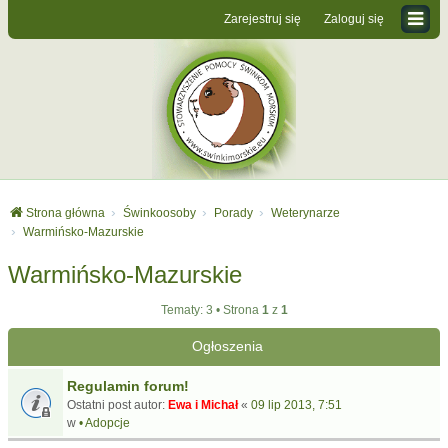
Zarejestruj się
Zaloguj się
Strona główna
Świnkoosoby
Porady
Weterynarze
Warmińsko-Mazurskie
Warmińsko-Mazurskie
Tematy: 3 • Strona
1
z
1
Ogłoszenia
Regulamin forum!
Ostatni post autor:
Ewa i Michał
«
09 lip 2013, 7:51
w
• Adopcje