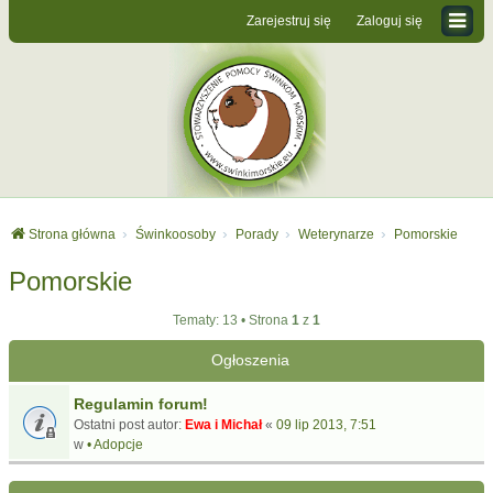
Zarejestruj się
Zaloguj się
Strona główna
Świnkoosoby
Porady
Weterynarze
Pomorskie
Pomorskie
Tematy: 13 • Strona
1
z
1
Ogłoszenia
Regulamin forum!
Ostatni post autor:
Ewa i Michał
«
09 lip 2013, 7:51
w
• Adopcje