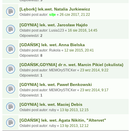
Odpowiedzi:
3
[Lębork] lek.wet. Natalia Jurkiewicz
Ostatni post autor:
silje
«
26 cze 2017, 21:22
[GDYNIA] lek. wet. Jarosław Hajdo
Ostatni post autor:
Lusia123
«
16 sie 2016, 14:45
Odpowiedzi:
2
[GDAŃSK] lek. wet. Anna Bielska
Ostatni post autor:
Rukola
«
12 sie 2015, 20:41
Odpowiedzi:
8
[GDAŃSK,GDYNIA] dr n. wet. Marcin Pikiel (okulista)
Ostatni post autor:
MEMOrySTICKer
«
23 wrz 2014, 9:22
Odpowiedzi:
1
[GDYNIA] lek. wet. Paweł Benkowski
Ostatni post autor:
MEMOrySTICKer
«
23 wrz 2014, 9:17
Odpowiedzi:
1
[GDYNIA] lek. wet. Maciej Debis
Ostatni post autor:
ruby
«
13 lip 2013, 12:15
[GDAŃSK] lek. wet. Agata Nikitin, "Altervet"
Ostatni post autor:
ruby
«
13 lip 2013, 12:12