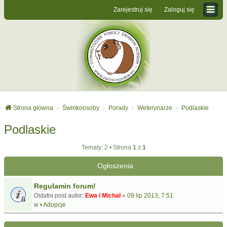
Zarejestruj się
Zaloguj się
Strona główna
Świnkoosoby
Porady
Weterynarze
Podlaskie
Podlaskie
Tematy: 2 • Strona
1
z
1
Ogłoszenia
Regulamin forum!
Ostatni post autor:
Ewa i Michał
«
09 lip 2013, 7:51
w
• Adopcje