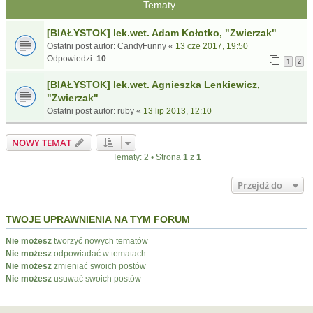
Tematy
[BIAŁYSTOK] lek.wet. Adam Kołotko, "Zwierzak"
Ostatni post autor:
CandyFunny
«
13 cze 2017, 19:50
Odpowiedzi:
10
1
2
[BIAŁYSTOK] lek.wet. Agnieszka Lenkiewicz,
"Zwierzak"
Ostatni post autor:
ruby
«
13 lip 2013, 12:10
NOWY TEMAT
Tematy: 2 • Strona
1
z
1
Przejdź do
TWOJE UPRAWNIENIA NA TYM FORUM
Nie możesz
tworzyć nowych tematów
Nie możesz
odpowiadać w tematach
Nie możesz
zmieniać swoich postów
Nie możesz
usuwać swoich postów