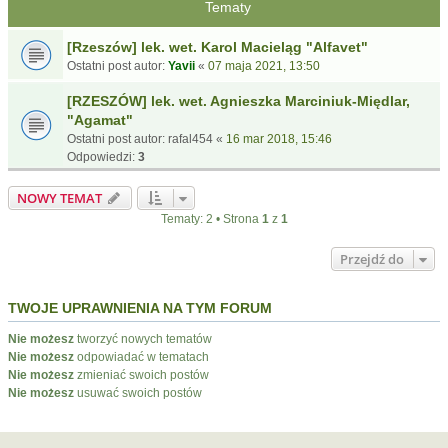
Tematy
[Rzeszów] lek. wet. Karol Macieląg "Alfavet"
Ostatni post autor:
Yavii
«
07 maja 2021, 13:50
[RZESZÓW] lek. wet. Agnieszka Marciniuk-Międlar,
"Agamat"
Ostatni post autor:
rafal454
«
16 mar 2018, 15:46
Odpowiedzi:
3
NOWY TEMAT
Tematy: 2 • Strona
1
z
1
Przejdź do
TWOJE UPRAWNIENIA NA TYM FORUM
Nie możesz
tworzyć nowych tematów
Nie możesz
odpowiadać w tematach
Nie możesz
zmieniać swoich postów
Nie możesz
usuwać swoich postów