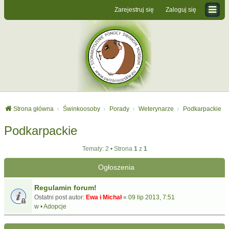
Zarejestruj się
Zaloguj się
Strona główna
Świnkoosoby
Porady
Weterynarze
Podkarpackie
Podkarpackie
Tematy: 2 • Strona
1
z
1
Ogłoszenia
Regulamin forum!
Ostatni post autor:
Ewa i Michał
«
09 lip 2013, 7:51
w
• Adopcje