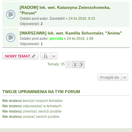
[RADOM] lek. wet. Katarzyna Zwierzchowska,
"Provet"
Ostatni post autor:
Żaneta84
«
24 lis 2016, 9:15
Odpowiedzi:
2
[WARSZAWA] lek. wet. Kamilla Schontaler, "Anima"
Ostatni post autor:
porcella
«
24 lis 2016, 1:08
Odpowiedzi:
1
NOWY TEMAT
1
2
Następna
Tematy: 35
Przejdź do
TWOJE UPRAWNIENIA NA TYM FORUM
Nie możesz
tworzyć nowych tematów
Nie możesz
odpowiadać w tematach
Nie możesz
zmieniać swoich postów
Nie możesz
usuwać swoich postów