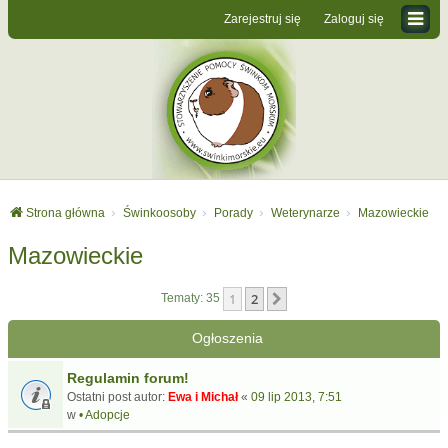
Zarejestruj się
Zaloguj się
Strona główna
Świnkoosoby
Porady
Weterynarze
Mazowieckie
Mazowieckie
1
2
Następna
Tematy: 35
Ogłoszenia
Regulamin forum!
Ostatni post autor:
Ewa i Michał
«
09 lip 2013, 7:51
w
• Adopcje