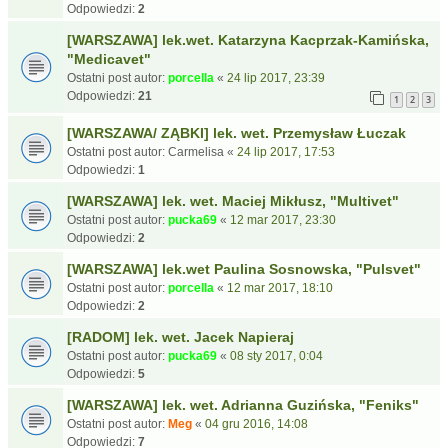
Odpowiedzi:
2
[WARSZAWA] lek.wet. Katarzyna Kacprzak-Kamińska,
"Medicavet"
Ostatni post autor:
porcella
«
24 lip 2017, 23:39
Odpowiedzi:
21
1
2
3
[WARSZAWA/ ZĄBKI] lek. wet. Przemysław Łuczak
Ostatni post autor:
Carmelisa
«
24 lip 2017, 17:53
Odpowiedzi:
1
[WARSZAWA] lek. wet. Maciej Mikłusz, "Multivet"
Ostatni post autor:
pucka69
«
12 mar 2017, 23:30
Odpowiedzi:
2
[WARSZAWA] lek.wet Paulina Sosnowska, "Pulsvet"
Ostatni post autor:
porcella
«
12 mar 2017, 18:10
Odpowiedzi:
2
[RADOM] lek. wet. Jacek Napieraj
Ostatni post autor:
pucka69
«
08 sty 2017, 0:04
Odpowiedzi:
5
[WARSZAWA] lek. wet. Adrianna Guzińska, "Feniks"
Ostatni post autor:
Meg
«
04 gru 2016, 14:08
Odpowiedzi:
7