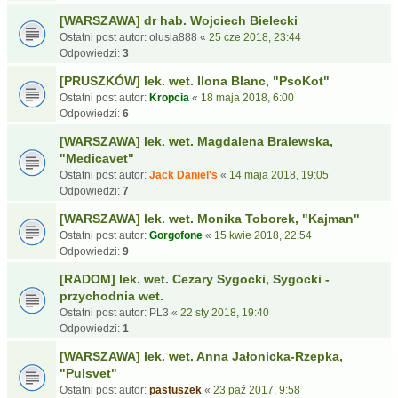
[WARSZAWA] dr hab. Wojciech Bielecki
Ostatni post autor:
olusia888
«
25 cze 2018, 23:44
Odpowiedzi:
3
[PRUSZKÓW] lek. wet. Ilona Blanc, "PsoKot"
Ostatni post autor:
Kropcia
«
18 maja 2018, 6:00
Odpowiedzi:
6
[WARSZAWA] lek. wet. Magdalena Bralewska,
"Medicavet"
Ostatni post autor:
Jack Daniel's
«
14 maja 2018, 19:05
Odpowiedzi:
7
[WARSZAWA] lek. wet. Monika Toborek, "Kajman"
Ostatni post autor:
Gorgofone
«
15 kwie 2018, 22:54
Odpowiedzi:
9
[RADOM] lek. wet. Cezary Sygocki, Sygocki -
przychodnia wet.
Ostatni post autor:
PL3
«
22 sty 2018, 19:40
Odpowiedzi:
1
[WARSZAWA] lek. wet. Anna Jałonicka-Rzepka,
"Pulsvet"
Ostatni post autor:
pastuszek
«
23 paź 2017, 9:58