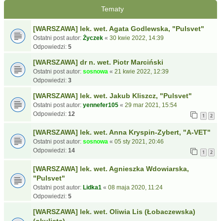
Tematy
[WARSZAWA] lek. wet. Agata Godlewska, "Pulsvet"
Ostatni post autor:
Życzek
«
30 kwie 2022, 14:39
Odpowiedzi:
5
[WARSZAWA] dr n. wet. Piotr Marciński
Ostatni post autor:
sosnowa
«
21 kwie 2022, 12:39
Odpowiedzi:
3
[WARSZAWA] lek. wet. Jakub Kliszcz, "Pulsvet"
Ostatni post autor:
yennefer105
«
29 mar 2021, 15:54
Odpowiedzi:
12
1
2
[WARSZAWA] lek. wet. Anna Kryspin-Zybert, "A-VET"
Ostatni post autor:
sosnowa
«
05 sty 2021, 20:46
Odpowiedzi:
14
1
2
[WARSZAWA] lek. wet. Agnieszka Wdowiarska,
"Pulsvet"
Ostatni post autor:
Lidka1
«
08 maja 2020, 11:24
Odpowiedzi:
5
[WARSZAWA] lek. wet. Oliwia Lis (Łobaczewska)