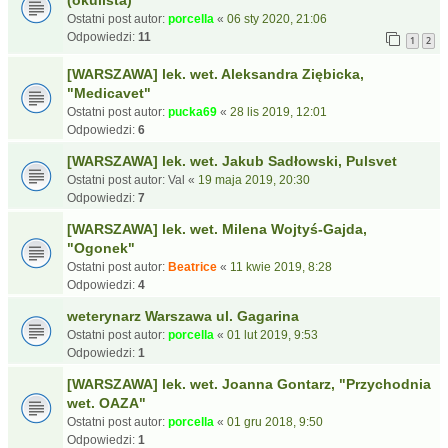
(okulista)
Ostatni post autor:
porcella
«
06 sty 2020, 21:06
Odpowiedzi:
11
1
2
[WARSZAWA] lek. wet. Aleksandra Ziębicka,
"Medicavet"
Ostatni post autor:
pucka69
«
28 lis 2019, 12:01
Odpowiedzi:
6
[WARSZAWA] lek. wet. Jakub Sadłowski, Pulsvet
Ostatni post autor:
Val
«
19 maja 2019, 20:30
Odpowiedzi:
7
[WARSZAWA] lek. wet. Milena Wojtyś-Gajda,
"Ogonek"
Ostatni post autor:
Beatrice
«
11 kwie 2019, 8:28
Odpowiedzi:
4
weterynarz Warszawa ul. Gagarina
Ostatni post autor:
porcella
«
01 lut 2019, 9:53
Odpowiedzi:
1
[WARSZAWA] lek. wet. Joanna Gontarz, "Przychodnia
wet. OAZA"
Ostatni post autor:
porcella
«
01 gru 2018, 9:50
Odpowiedzi:
1