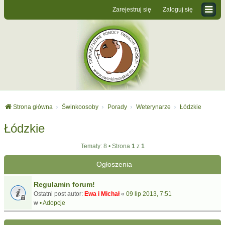
Zarejestruj się
Zaloguj się
Strona główna
Świnkoosoby
Porady
Weterynarze
Łódzkie
Łódzkie
Tematy: 8 • Strona
1
z
1
Ogłoszenia
Regulamin forum!
Ostatni post autor:
Ewa i Michał
«
09 lip 2013, 7:51
w
• Adopcje