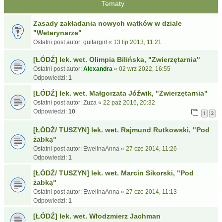
Tematy
Zasady zakładania nowych wątków w dziale
"Weterynarze"
Ostatni post autor:
guitargirl
«
13 lip 2013, 11:21
[ŁÓDŹ] lek. wet. Olimpia Bilińska, "Zwierzętarnia"
Ostatni post autor:
Alexandra
«
02 wrz 2022, 16:55
Odpowiedzi:
1
[ŁÓDŹ] lek. wet. Małgorzata Jóźwik, "Zwierzętarnia"
Ostatni post autor:
Zuza
«
22 paź 2016, 20:32
Odpowiedzi:
10
1
2
[ŁÓDŹ/ TUSZYN] lek. wet. Rajmund Rutkowski, "Pod
żabką"
Ostatni post autor:
EwelinaAnna
«
27 cze 2014, 11:26
Odpowiedzi:
1
[ŁÓDŹ/ TUSZYN] lek. wet. Marcin Sikorski, "Pod
żabką"
Ostatni post autor:
EwelinaAnna
«
27 cze 2014, 11:13
Odpowiedzi:
1
[ŁÓDŹ] lek. wet. Włodzmierz Jachman