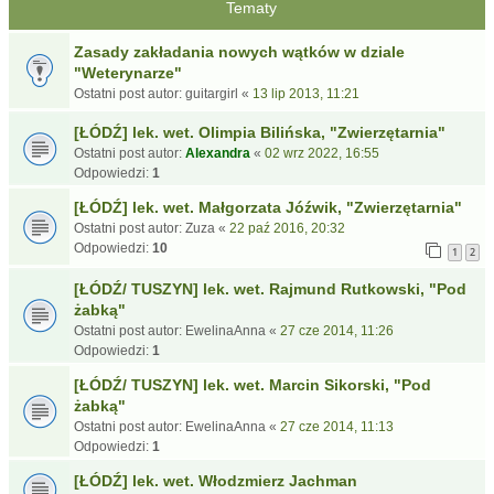
Tematy
Zasady zakładania nowych wątków w dziale
"Weterynarze"
Ostatni post autor:
guitargirl
«
13 lip 2013, 11:21
[ŁÓDŹ] lek. wet. Olimpia Bilińska, "Zwierzętarnia"
Ostatni post autor:
Alexandra
«
02 wrz 2022, 16:55
Odpowiedzi:
1
[ŁÓDŹ] lek. wet. Małgorzata Jóźwik, "Zwierzętarnia"
Ostatni post autor:
Zuza
«
22 paź 2016, 20:32
Odpowiedzi:
10
1
2
[ŁÓDŹ/ TUSZYN] lek. wet. Rajmund Rutkowski, "Pod
żabką"
Ostatni post autor:
EwelinaAnna
«
27 cze 2014, 11:26
Odpowiedzi:
1
[ŁÓDŹ/ TUSZYN] lek. wet. Marcin Sikorski, "Pod
żabką"
Ostatni post autor:
EwelinaAnna
«
27 cze 2014, 11:13
Odpowiedzi:
1
[ŁÓDŹ] lek. wet. Włodzmierz Jachman