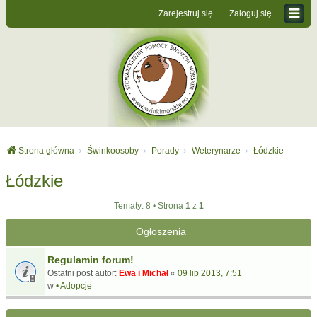
Zarejestruj się
Zaloguj się
Strona główna
Świnkoosoby
Porady
Weterynarze
Łódzkie
Łódzkie
Tematy: 8 • Strona
1
z
1
Ogłoszenia
Regulamin forum!
Ostatni post autor:
Ewa i Michał
«
09 lip 2013, 7:51
w
• Adopcje