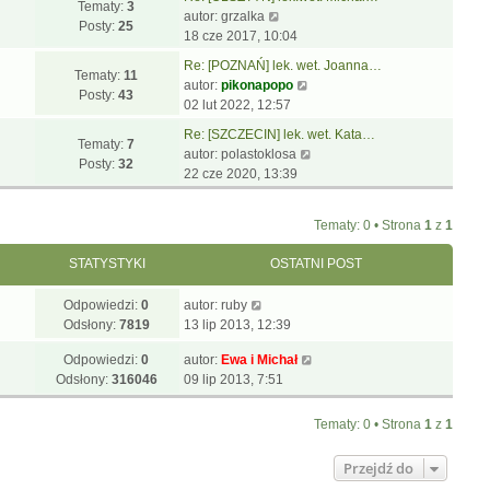
p
w
j
Tematy:
3
W
l
s
autor:
grzalka
o
i
n
Posty:
25
y
n
z
18 cze 2017, 10:04
s
e
o
ś
a
y
t
t
w
Re: [POZNAŃ] lek. wet. Joanna…
w
j
p
Tematy:
11
l
W
s
autor:
pikonapopo
i
n
o
Posty:
43
n
y
z
02 lut 2022, 12:57
e
o
s
a
ś
y
t
w
t
Re: [SZCZECIN] lek. wet. Kata…
j
w
p
Tematy:
7
l
s
W
autor:
polastoklosa
n
i
o
Posty:
32
n
z
y
22 cze 2020, 13:39
o
e
s
a
y
ś
w
t
t
j
p
w
s
l
Tematy: 0 • Strona
1
z
1
n
o
i
z
n
o
s
e
y
a
STATYSTYKI
OSTATNI POST
w
t
t
p
j
s
l
o
n
Odpowiedzi:
0
autor:
ruby
z
n
s
o
Odsłony:
7819
13 lip 2013, 12:39
y
a
t
w
p
j
Odpowiedzi:
0
autor:
Ewa i Michał
s
o
n
Odsłony:
316046
09 lip 2013, 7:51
z
s
o
y
t
w
p
Tematy: 0 • Strona
1
z
1
s
o
z
s
Przejdź do
y
t
p