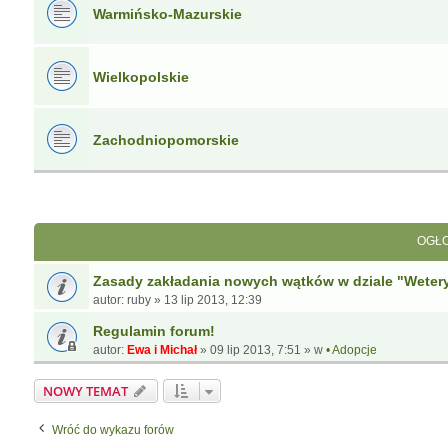
Warmińsko-Mazurskie
Wielkopolskie
Zachodniopomorskie
OGŁO
Zasady zakładania nowych wątków w dziale "Weter
autor:
ruby
»
13 lip 2013, 12:39
Regulamin forum!
autor:
Ewa i Michał
»
09 lip 2013, 7:51
» w
• Adopcje
NOWY TEMAT
Wróć do wykazu forów