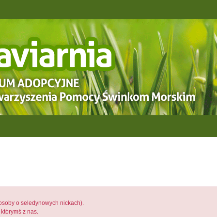
osoby o seledynowych nickach).
 którymś z nas.