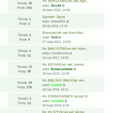
t
w
t
Re: [WARSZAWA] lek. wet. Agat…
j
w
p
Tematy:
35
W
s
l
autor:
Życzek
n
i
o
Posty:
193
y
z
n
30 kwie 2022, 14:39
o
e
s
ś
y
a
w
t
t
Egzowet - Opole
w
p
j
Tematy:
1
s
l
W
autor:
Andzia001
i
o
n
Posty:
1
z
n
y
06 sty 2018, 12:42
e
s
o
y
a
ś
t
t
w
[Rzeszów] lek. wet. Karol Mac…
p
j
w
Tematy:
2
W
l
s
autor:
Yavii
o
n
i
Posty:
5
y
n
z
07 maja 2021, 13:50
s
o
e
ś
a
y
t
w
t
Re: [BIAŁYSTOK] lek.wet. Adam…
w
j
p
Tematy:
2
s
l
W
autor:
CandyFunny
i
n
o
Posty:
12
z
n
y
13 cze 2017, 19:50
e
o
s
y
a
ś
t
w
t
Re: [GDYNIA] lek. wet. Joanna…
p
j
w
Tematy:
13
l
s
W
autor:
BuniaLambada
o
n
i
Posty:
39
n
z
y
28 mar 2022, 14:39
s
o
e
a
y
ś
t
w
t
Re: [BIELSKO- BIAŁA] lek. wet…
j
p
w
Tematy:
35
W
s
l
autor:
Cynthia
n
o
i
Posty:
178
y
z
n
28 cze 2019, 16:11
o
s
e
ś
y
a
w
t
t
Re: [STARACHOWICE lek wet. Kl…
w
p
j
Tematy:
3
s
W
l
autor:
sosnowa
i
o
n
Posty:
13
z
y
n
09 maja 2018, 9:18
e
s
o
y
ś
a
t
t
w
Re: [OLSZTYN] lek.wet. Michal…