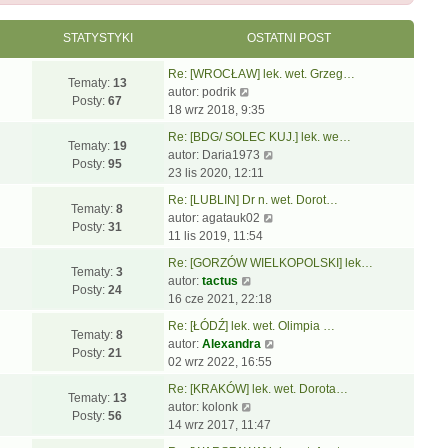
STATYSTYKI
OSTATNI POST
Re: [WROCŁAW] lek. wet. Grzeg…
Tematy:
13
W
autor:
podrik
Posty:
67
y
18 wrz 2018, 9:35
ś
Re: [BDG/ SOLEC KUJ.] lek. we…
w
Tematy:
19
W
autor:
Daria1973
i
Posty:
95
y
23 lis 2020, 12:11
e
ś
t
Re: [LUBLIN] Dr n. wet. Dorot…
w
Tematy:
8
l
W
autor:
agatauk02
i
Posty:
31
n
y
11 lis 2019, 11:54
e
a
ś
t
Re: [GORZÓW WIELKOPOLSKI] lek…
j
w
Tematy:
3
W
l
autor:
tactus
n
i
Posty:
24
y
n
16 cze 2021, 22:18
o
e
ś
a
w
t
Re: [ŁÓDŹ] lek. wet. Olimpia …
w
j
Tematy:
8
s
l
W
autor:
Alexandra
i
n
Posty:
21
z
n
y
02 wrz 2022, 16:55
e
o
y
a
ś
t
w
Re: [KRAKÓW] lek. wet. Dorota…
p
j
w
Tematy:
13
l
W
s
autor:
kolonk
o
n
i
Posty:
56
n
y
z
14 wrz 2017, 11:47
s
o
e
a
ś
y