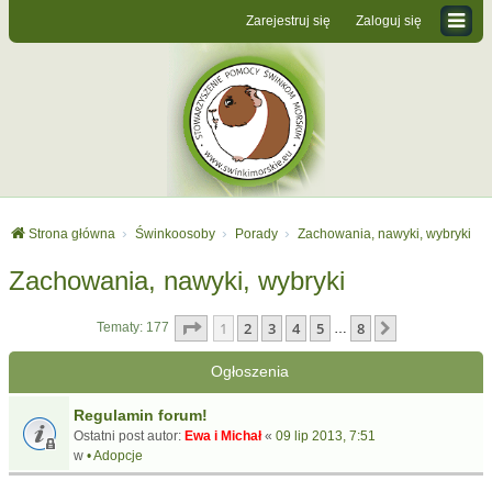
Zarejestruj się
Zaloguj się
Strona główna
Świnkoosoby
Porady
Zachowania, nawyki, wybryki
Zachowania, nawyki, wybryki
Strona
1
z
8
1
2
3
4
5
8
Następna
Tematy: 177
…
Ogłoszenia
Regulamin forum!
Ostatni post autor:
Ewa i Michał
«
09 lip 2013, 7:51
w
• Adopcje