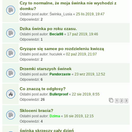
Czy to normalne, że moja świnka nie wychodzi z
domku?
Ostatni post autor:
Świnka_Lusia
«
25 lis 2019, 19:47
Odpowiedzi:
2
Dzika świnka po roku czasu.
Ostatni post autor:
Becia98
«
17 paź 2019, 19:46
Odpowiedzi:
1
Gryzące się samce po rozdzieleniu kwiczą
Ostatni post autor:
hucułek
«
02 paź 2019, 21:07
Odpowiedzi:
2
Drzemki starszych świnek
Ostatni post autor:
Pandorzaste
«
23 wrz 2019, 12:52
Odpowiedzi:
6
Co znaczą te odgłosy?
Ostatni post autor:
Bulletproof
«
22 sie 2019, 8:55
Odpowiedzi:
26
1
2
3
Skloceni bracia?
Ostatni post autor:
Dzima
«
16 sie 2019, 12:15
Odpowiedzi:
4
świnka skrzeczy cały dzień