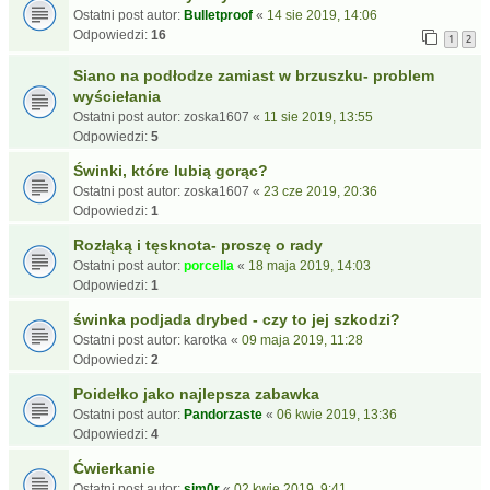
Ostatni post autor:
Bulletproof
«
14 sie 2019, 14:06
Odpowiedzi:
16
1
2
Siano na podłodze zamiast w brzuszku- problem
wyściełania
Ostatni post autor:
zoska1607
«
11 sie 2019, 13:55
Odpowiedzi:
5
Świnki, które lubią gorąc?
Ostatni post autor:
zoska1607
«
23 cze 2019, 20:36
Odpowiedzi:
1
Rozłąką i tęsknota- proszę o rady
Ostatni post autor:
porcella
«
18 maja 2019, 14:03
Odpowiedzi:
1
świnka podjada drybed - czy to jej szkodzi?
Ostatni post autor:
karotka
«
09 maja 2019, 11:28
Odpowiedzi:
2
Poidełko jako najlepsza zabawka
Ostatni post autor:
Pandorzaste
«
06 kwie 2019, 13:36
Odpowiedzi:
4
Ćwierkanie
Ostatni post autor:
sim0r
«
02 kwie 2019, 9:41