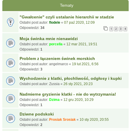
Tematy
"Gwałcenie" czyli ustalanie hierarchii w stadzie
Ostatni post autor:
flodele
«
07 paź 2020, 12:09
Odpowiedzi:
34
1
2
3
4
Moja świnka mnie nienawidzi
Ostatni post autor:
porcella
«
12 mar 2021, 19:51
Odpowiedzi:
1
Problem z łączeniem świnek morskich
Ostatni post autor:
angelmarco
«
19 lut 2021, 6:56
Odpowiedzi:
3
Wychodzenie z klatki, płochliwość, odgłosy i kupki
Ostatni post autor:
Zussia
«
26 sty 2021, 20:23
Nadmierne gryzienie klatki - nie do wytrzymania!
Ostatni post autor:
Dzima
«
12 gru 2020, 10:29
Odpowiedzi:
1
Dziwne podskoki
Ostatni post autor:
Prosiak Srosiak
«
10 sty 2020, 20:55
Odpowiedzi:
2