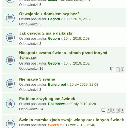
Odpowiedzi:
5
Oswajanie z domkiem czy bez?
Ostatni post autor:
Gegoru
«
10 lut 2019, 2:13
Odpowiedzi:
5
Jak oswoic 2 male dzikuski
Ostatni post autor:
Gegoru
«
10 lut 2019, 2:08
Odpowiedzi:
2
Niespodziewana świnka- strach przed innymi
świnkami
Ostatni post autor:
Gegoru
«
10 lut 2019, 2:02
Odpowiedzi:
16
1
2
Niemrawe 3 świnie
Ostatni post autor:
Bulletproof
«
10 sty 2019, 22:08
Odpowiedzi:
3
Problem z wybiegiem świnek
Ostatni post autor:
Doktorowa
«
09 sty 2019, 0:28
Odpowiedzi:
34
1
2
3
4
Świnka morska zjada swoje włosy oraz innych świnek
Ostatni post autor:
zwierzur
«
17 wrz 2018, 15:46