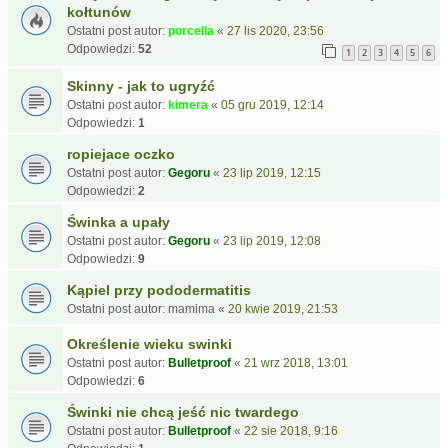
kołtunów
Ostatni post autor:
porcella
«
27 lis 2020, 23:56
Odpowiedzi:
52
1
2
3
4
5
6
Skinny - jak to ugryźć
Ostatni post autor:
kimera
«
05 gru 2019, 12:14
Odpowiedzi:
1
ropiejace oczko
Ostatni post autor:
Gegoru
«
23 lip 2019, 12:15
Odpowiedzi:
2
Świnka a upały
Ostatni post autor:
Gegoru
«
23 lip 2019, 12:08
Odpowiedzi:
9
Kąpiel przy pododermatitis
Ostatni post autor:
mamima
«
20 kwie 2019, 21:53
Określenie wieku swinki
Ostatni post autor:
Bulletproof
«
21 wrz 2018, 13:01
Odpowiedzi:
6
Świnki nie chcą jeść nic twardego
Ostatni post autor:
Bulletproof
«
22 sie 2018, 9:16