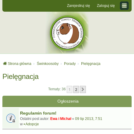
Zarejestruj się
Zaloguj się
Strona główna
Świnkoosoby
Porady
Pielęgnacja
Pielęgnacja
1
2
Następna
Tematy: 36
Ogłoszenia
Regulamin forum!
Ostatni post autor:
Ewa i Michał
«
09 lip 2013, 7:51
w
• Adopcje