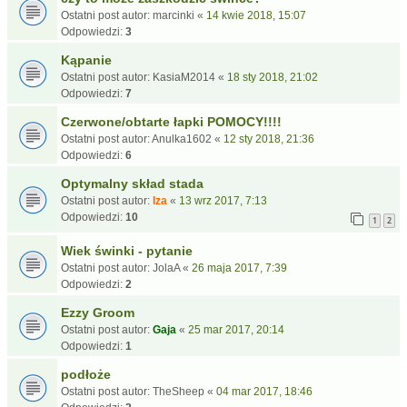
Ostatni post autor:
marcinki
«
14 kwie 2018, 15:07
Odpowiedzi:
3
Kąpanie
Ostatni post autor:
KasiaM2014
«
18 sty 2018, 21:02
Odpowiedzi:
7
Czerwone/obtarte łapki POMOCY!!!!
Ostatni post autor:
Anulka1602
«
12 sty 2018, 21:36
Odpowiedzi:
6
Optymalny skład stada
Ostatni post autor:
Iza
«
13 wrz 2017, 7:13
Odpowiedzi:
10
1
2
Wiek świnki - pytanie
Ostatni post autor:
JolaA
«
26 maja 2017, 7:39
Odpowiedzi:
2
Ezzy Groom
Ostatni post autor:
Gaja
«
25 mar 2017, 20:14
Odpowiedzi:
1
podłoże
Ostatni post autor:
TheSheep
«
04 mar 2017, 18:46