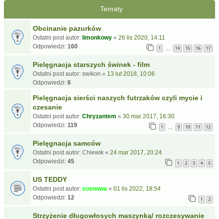
Tematy
Obcinanie pazurków
Ostatni post autor:
limonkowy
«
26 lis 2020, 14:11
Odpowiedzi:
160
1
14
15
16
17
…
Pielęgnacja starszych świnek - film
Ostatni post autor:
swikon
«
13 lut 2018, 10:06
Odpowiedzi:
6
Pielęgnacja sierści naszych futrzaków czyli mycie i
czesanie
Ostatni post autor:
Chryzantem
«
30 mar 2017, 16:30
Odpowiedzi:
119
1
9
10
11
12
…
Pielęgnacja samców
Ostatni post autor:
Chlewik
«
24 mar 2017, 20:24
Odpowiedzi:
45
1
2
3
4
5
US TEDDY
Ostatni post autor:
sosnowa
«
01 lis 2022, 18:54
Odpowiedzi:
12
1
2
Strzyżenie długowłosych maszynką/ rozczesywanie