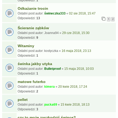
Odpowiedzi:
1
Odkażanie trocin
Ostatni post autor:
świneczka333
«
02 sie 2018, 15:47
Odpowiedzi:
13
1
2
Ścieranie ząbków
Ostatni post autor:
Joanna94
«
29 cze 2018, 15:30
Odpowiedzi:
9
Witaminy
Ostatni post autor:
kostyczka
«
16 maja 2018, 23:13
Odpowiedzi:
1
świnka jakby utyka
Ostatni post autor:
Bulletproof
«
15 maja 2018, 10:03
Odpowiedzi:
1
matowe futerko
Ostatni post autor:
kimera
«
20 kwie 2018, 17:24
Odpowiedzi:
2
pellet
Ostatni post autor:
pucka69
«
15 kwie 2018, 18:13
Odpowiedzi:
3
czy to może zaszkodzić śwince?