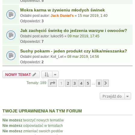
Odpowiedzi:
5
Mokra karma w żywieniu młodych świnek
Ostatni post autor:
Jack Daniel's
«
15 mar 2019, 1:40
Odpowiedzi:
3
Jak zachęcić świnkę do jedzenia warzyw i owoców?
Ostatni post autor:
lukoc95
«
09 mar 2019, 17:45
Odpowiedzi:
7
Suchy pokarm - jeden produkt czy kilka/mieszanka?
Ostatni post autor:
Kot_Let
«
08 mar 2019, 14:56
Odpowiedzi:
2
NOWY TEMAT
Strona
1
z
8
1
2
3
4
5
8
Następna
Tematy: 189
…
Przejdź do
TWOJE UPRAWNIENIA NA TYM FORUM
Nie możesz
tworzyć nowych tematów
Nie możesz
odpowiadać w tematach
Nie możesz
zmieniać swoich postów