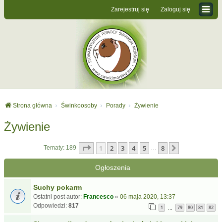
Zarejestruj się
Zaloguj się
Strona główna
Świnkoosoby
Porady
Żywienie
Żywienie
Strona
1
z
8
1
2
3
4
5
8
Następna
Tematy: 189
…
Ogłoszenia
Suchy pokarm
Ostatni post autor:
Francesco
«
06 maja 2020, 13:37
Odpowiedzi:
817
1
79
80
81
82
…