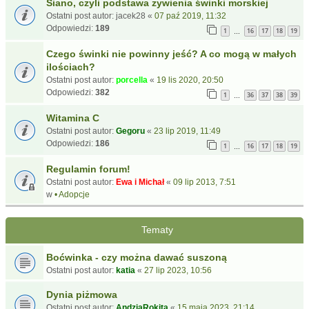
Siano, czyli podstawa żywienia świnki morskiej
Ostatni post autor:
jacek28
«
07 paź 2019, 11:32
Odpowiedzi:
189
1
16
17
18
19
…
Czego świnki nie powinny jeść? A co mogą w małych
ilościach?
Ostatni post autor:
porcella
«
19 lis 2020, 20:50
Odpowiedzi:
382
1
36
37
38
39
…
Witamina C
Ostatni post autor:
Gegoru
«
23 lip 2019, 11:49
Odpowiedzi:
186
1
16
17
18
19
…
Regulamin forum!
Ostatni post autor:
Ewa i Michał
«
09 lip 2013, 7:51
w
• Adopcje
Tematy
Boćwinka - czy można dawać suszoną
Ostatni post autor:
katia
«
27 lip 2023, 10:56
Dynia piżmowa
Ostatni post autor:
AndziaRokita
«
15 maja 2023, 21:14