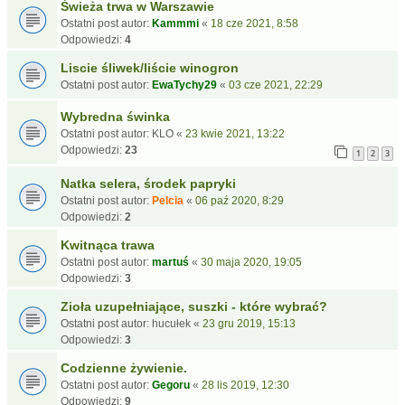
Świeża trwa w Warszawie
Ostatni post autor:
Kammmi
«
18 cze 2021, 8:58
Odpowiedzi:
4
Liscie śliwek/liście winogron
Ostatni post autor:
EwaTychy29
«
03 cze 2021, 22:29
Wybredna świnka
Ostatni post autor:
KLO
«
23 kwie 2021, 13:22
Odpowiedzi:
23
1
2
3
Natka selera, środek papryki
Ostatni post autor:
Pelcia
«
06 paź 2020, 8:29
Odpowiedzi:
2
Kwitnąca trawa
Ostatni post autor:
martuś
«
30 maja 2020, 19:05
Odpowiedzi:
3
Zioła uzupełniające, suszki - które wybrać?
Ostatni post autor:
hucułek
«
23 gru 2019, 15:13
Odpowiedzi:
3
Codzienne żywienie.
Ostatni post autor:
Gegoru
«
28 lis 2019, 12:30
Odpowiedzi:
9