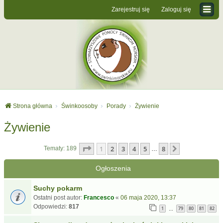
Zarejestruj się
Zaloguj się
Strona główna
Świnkoosoby
Porady
Żywienie
Żywienie
Strona
1
z
8
1
2
3
4
5
8
Następna
Tematy: 189
…
Ogłoszenia
Suchy pokarm
Ostatni post autor:
Francesco
«
06 maja 2020, 13:37
Odpowiedzi:
817
1
79
80
81
82
…