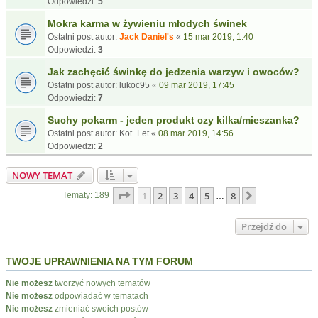
Odpowiedzi:
5
Mokra karma w żywieniu młodych świnek
Ostatni post autor:
Jack Daniel's
«
15 mar 2019, 1:40
Odpowiedzi:
3
Jak zachęcić świnkę do jedzenia warzyw i owoców?
Ostatni post autor:
lukoc95
«
09 mar 2019, 17:45
Odpowiedzi:
7
Suchy pokarm - jeden produkt czy kilka/mieszanka?
Ostatni post autor:
Kot_Let
«
08 mar 2019, 14:56
Odpowiedzi:
2
NOWY TEMAT
Strona
1
z
8
1
2
3
4
5
8
Następna
Tematy: 189
…
Przejdź do
TWOJE UPRAWNIENIA NA TYM FORUM
Nie możesz
tworzyć nowych tematów
Nie możesz
odpowiadać w tematach
Nie możesz
zmieniać swoich postów