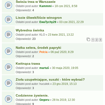
Świeża trwa w Warszawie
Ostatni post autor:
Kammmi
«
18 cze 2021, 8:58
Odpowiedzi:
4
Liscie śliwek/liście winogron
Ostatni post autor:
EwaTychy29
«
03 cze 2021, 22:29
Wybredna świnka
Ostatni post autor:
KLO
«
23 kwie 2021, 13:22
Odpowiedzi:
23
1
2
3
Natka selera, środek papryki
Ostatni post autor:
Pelcia
«
06 paź 2020, 8:29
Odpowiedzi:
2
Kwitnąca trawa
Ostatni post autor:
martuś
«
30 maja 2020, 19:05
Odpowiedzi:
3
Zioła uzupełniające, suszki - które wybrać?
Ostatni post autor:
hucułek
«
23 gru 2019, 15:13
Odpowiedzi:
3
Codzienne żywienie.
Ostatni post autor:
Gegoru
«
28 lis 2019, 12:30
Odpowiedzi:
9