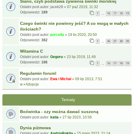
Siano, czyli podstawa żywienia świnki morskiej
Ostatni post autor:
jacek28
«
07 paź 2019, 11:32
Odpowiedzi:
189
1
16
17
18
19
…
Czego świnki nie powinny jeść? A co mogą w małych
ilościach?
Ostatni post autor:
porcella
«
19 lis 2020, 20:50
Odpowiedzi:
382
1
36
37
38
39
…
Witamina C
Ostatni post autor:
Gegoru
«
23 lip 2019, 11:49
Odpowiedzi:
186
1
16
17
18
19
…
Regulamin forum!
Ostatni post autor:
Ewa i Michał
«
09 lip 2013, 7:51
w
• Adopcje
Tematy
Boćwinka - czy można dawać suszoną
Ostatni post autor:
katia
«
27 lip 2023, 10:56
Dynia piżmowa
Ostatni post autor:
AndziaRokita
«
15 maja 2023, 21:14