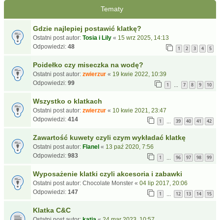
Tematy
Gdzie najlepiej postawić klatkę?
Ostatni post autor:
Tosia i Lily
«
15 wrz 2025, 14:13
Odpowiedzi:
48
1
2
3
4
5
Poidełko czy miseczka na wodę?
Ostatni post autor:
zwierzur
«
19 kwie 2022, 10:39
Odpowiedzi:
99
1
7
8
9
10
…
Wszystko o klatkach
Ostatni post autor:
zwierzur
«
10 kwie 2021, 23:47
Odpowiedzi:
414
1
39
40
41
42
…
Zawartość kuwety czyli czym wykładać klatkę
Ostatni post autor:
Flanel
«
13 paź 2020, 7:56
Odpowiedzi:
983
1
96
97
98
99
…
Wyposażenie klatki czyli akcesoria i zabawki
Ostatni post autor:
Chocolate Monster
«
04 lip 2017, 20:06
Odpowiedzi:
147
1
12
13
14
15
…
Klatka C&C
Ostatni post autor:
katia
«
24 mar 2023, 10:57