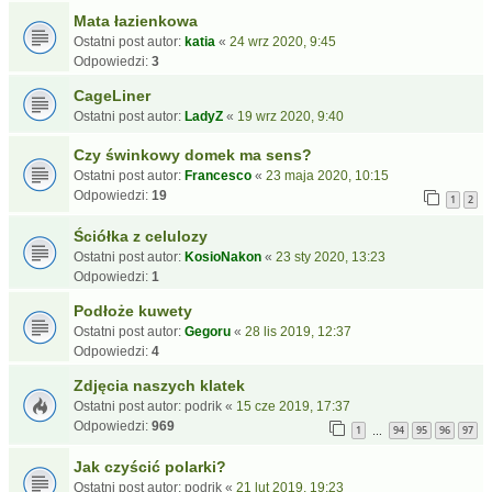
Mata łazienkowa
Ostatni post autor:
katia
«
24 wrz 2020, 9:45
Odpowiedzi:
3
CageLiner
Ostatni post autor:
LadyZ
«
19 wrz 2020, 9:40
Czy świnkowy domek ma sens?
Ostatni post autor:
Francesco
«
23 maja 2020, 10:15
Odpowiedzi:
19
1
2
Ściółka z celulozy
Ostatni post autor:
KosioNakon
«
23 sty 2020, 13:23
Odpowiedzi:
1
Podłoże kuwety
Ostatni post autor:
Gegoru
«
28 lis 2019, 12:37
Odpowiedzi:
4
Zdjęcia naszych klatek
Ostatni post autor:
podrik
«
15 cze 2019, 17:37
Odpowiedzi:
969
1
94
95
96
97
…
Jak czyścić polarki?
Ostatni post autor:
podrik
«
21 lut 2019, 19:23