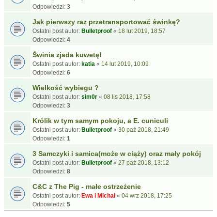
Odpowiedzi:
3
Jak pierwszy raz przetransportować świnkę?
Ostatni post autor:
Bulletproof
«
18 lut 2019, 18:57
Odpowiedzi:
4
Świnia zjada kuwetę!
Ostatni post autor:
katia
«
14 lut 2019, 10:09
Odpowiedzi:
6
Wielkość wybiegu ?
Ostatni post autor:
sim0r
«
08 lis 2018, 17:58
Odpowiedzi:
3
Królik w tym samym pokoju, a E. cuniculi
Ostatni post autor:
Bulletproof
«
30 paź 2018, 21:49
Odpowiedzi:
1
3 Samczyki i samica(może w ciąży) oraz mały pokój
Ostatni post autor:
Bulletproof
«
27 paź 2018, 13:12
Odpowiedzi:
8
C&C z The Pig - małe ostrzeżenie
Ostatni post autor:
Ewa i Michał
«
04 wrz 2018, 17:25
Odpowiedzi:
5