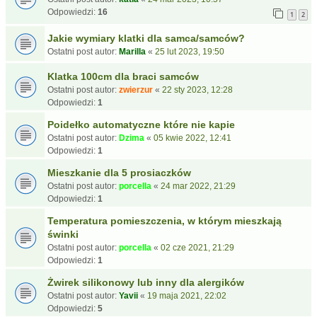
Odpowiedzi:
16
1
2
Jakie wymiary klatki dla samca/samców?
Ostatni post autor:
Marilla
«
25 lut 2023, 19:50
Klatka 100cm dla braci samców
Ostatni post autor:
zwierzur
«
22 sty 2023, 12:28
Odpowiedzi:
1
Poidełko automatyczne które nie kapie
Ostatni post autor:
Dzima
«
05 kwie 2022, 12:41
Odpowiedzi:
1
Mieszkanie dla 5 prosiaczków
Ostatni post autor:
porcella
«
24 mar 2022, 21:29
Odpowiedzi:
1
Temperatura pomieszczenia, w którym mieszkają
świnki
Ostatni post autor:
porcella
«
02 cze 2021, 21:29
Odpowiedzi:
1
Żwirek silikonowy lub inny dla alergików
Ostatni post autor:
Yavii
«
19 maja 2021, 22:02
Odpowiedzi:
5