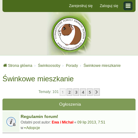
Zarejestruj się
Zaloguj się
Strona główna
Świnkoosoby
Porady
Świnkowe mieszkanie
Świnkowe mieszkanie
1
2
3
4
5
Następna
Tematy: 101
Ogłoszenia
Regulamin forum!
Ostatni post autor:
Ewa i Michał
«
09 lip 2013, 7:51
w
• Adopcje