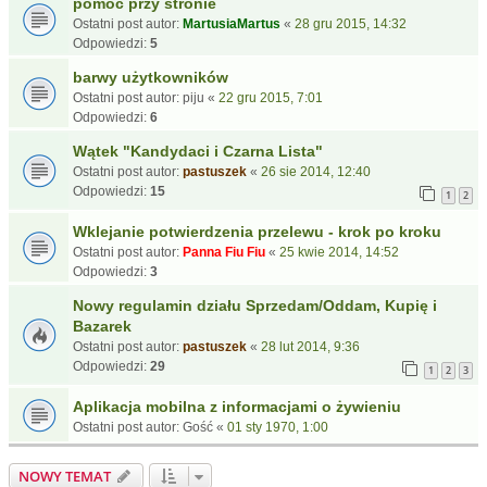
pomoc przy stronie
Ostatni post autor:
MartusiaMartus
«
28 gru 2015, 14:32
Odpowiedzi:
5
barwy użytkowników
Ostatni post autor:
piju
«
22 gru 2015, 7:01
Odpowiedzi:
6
Wątek "Kandydaci i Czarna Lista"
Ostatni post autor:
pastuszek
«
26 sie 2014, 12:40
Odpowiedzi:
15
1
2
Wklejanie potwierdzenia przelewu - krok po kroku
Ostatni post autor:
Panna Fiu Fiu
«
25 kwie 2014, 14:52
Odpowiedzi:
3
Nowy regulamin działu Sprzedam/Oddam, Kupię i
Bazarek
Ostatni post autor:
pastuszek
«
28 lut 2014, 9:36
Odpowiedzi:
29
1
2
3
Aplikacja mobilna z informacjami o żywieniu
Ostatni post autor:
Gość
«
01 sty 1970, 1:00
NOWY TEMAT