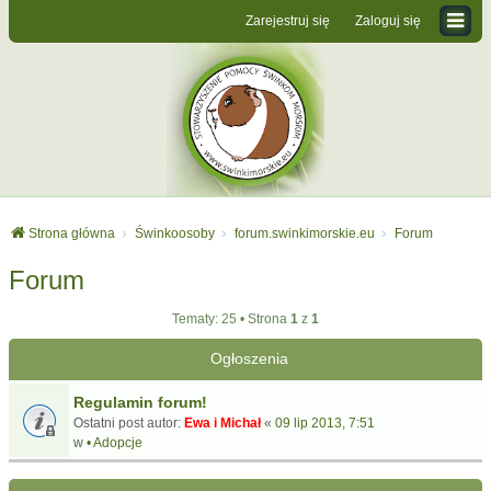
Zarejestruj się
Zaloguj się
Strona główna
Świnkoosoby
forum.swinkimorskie.eu
Forum
Forum
Tematy: 25 • Strona
1
z
1
Ogłoszenia
Regulamin forum!
Ostatni post autor:
Ewa i Michał
«
09 lip 2013, 7:51
w
• Adopcje