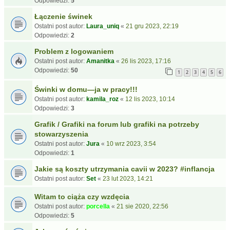
Odpowiedzi:
5
Łączenie świnek
Ostatni post autor:
Laura_uniq
«
21 gru 2023, 22:19
Odpowiedzi:
2
Problem z logowaniem
Ostatni post autor:
Amanitka
«
26 lis 2023, 17:16
Odpowiedzi:
50
1
2
3
4
5
6
Świnki w domu—ja w pracy!!!
Ostatni post autor:
kamila_roz
«
12 lis 2023, 10:14
Odpowiedzi:
3
Grafik / Grafiki na forum lub grafiki na potrzeby
stowarzyszenia
Ostatni post autor:
Jura
«
10 wrz 2023, 3:54
Odpowiedzi:
1
Jakie są koszty utrzymania cavii w 2023? #inflancja
Ostatni post autor:
Set
«
23 lut 2023, 14:21
Witam to ciąża czy wzdęcia
Ostatni post autor:
porcella
«
21 sie 2020, 22:56
Odpowiedzi:
5