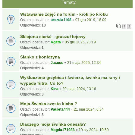
Tematy
Wstawianie zdjęć na forum - krok po kroku
Ostatni post autor:
urszula1108
«
07 gru 2019, 18:09
Odpowiedzi:
13
1
2
Sklejona sierść - gruczoł łojowy
Ostatni post autor:
Agata
«
05 gru 2025, 23:19
Odpowiedzi:
1
Sianko z koniczyną
Ostatni post autor:
Jacuus
«
21 maja 2025, 12:34
Odpowiedzi:
4
Wykluczona grzybica i świerzb, świnka ma rany i
wypada futro. Co to?
Ostatni post autor:
Kina
«
29 maja 2024, 13:16
Odpowiedzi:
3
Moja Świnka często kicha ?
Ostatni post autor:
Pauleta444
«
21 mar 2024, 6:34
Odpowiedzi:
8
Dlaczego moja świnka odeszła?
Ostatni post autor:
Magda171983
«
19 sty 2024, 10:59