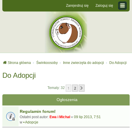
Zarejestruj się
Zaloguj się
Strona główna
Świnkoosoby
Inne zwierzęta do adopcji
Do Adopcji
Do Adopcji
1
2
Następna
Tematy: 32
Ogłoszenia
Regulamin forum!
Ostatni post autor:
Ewa i Michał
«
09 lip 2013, 7:51
w
• Adopcje