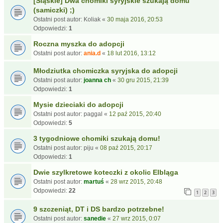
[Śląskie] Dwa chomiki syryjskie szukają domu
(samiczki) ;)
Ostatni post autor:
Koliak
«
30 maja 2016, 20:53
Odpowiedzi:
1
Roczna myszka do adopcji
Ostatni post autor:
ania.d
«
18 lut 2016, 13:12
Młodziutka chomiczka syryjska do adopcji
Ostatni post autor:
joanna ch
«
30 gru 2015, 21:39
Odpowiedzi:
1
Mysie dzieciaki do adopcji
Ostatni post autor:
paggal
«
12 paź 2015, 20:40
Odpowiedzi:
5
3 tygodniowe chomiki szukają domu!
Ostatni post autor:
piju
«
08 paź 2015, 20:17
Odpowiedzi:
1
Dwie szylkretowe koteczki z okolic Elbląga
Ostatni post autor:
martuś
«
28 wrz 2015, 20:48
Odpowiedzi:
22
1
2
3
9 szczeniąt, DT i DS bardzo potrzebne!
Ostatni post autor:
sanedie
«
27 wrz 2015, 0:07