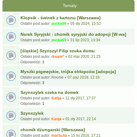
Tematy
Klopsik - świnek z kartonu [Warszawa]
Ostatni post autor:
pucka69
«
05 sty 2024, 15:52
Norek Syryjski - chomik syryjski do adopcji [W-wa]
Ostatni post autor:
pucka69
«
31 lip 2023, 13:34
[śląskie] Szynszyl Filip szuka domu
Ostatni post autor:
dream*
«
02 mar 2020, 21:25
Odpowiedzi:
1
Myszki pigmejskie, trójka chłopców [adopcja]
Ostatni post autor:
Roonie
«
07 paź 2018, 12:16
Odpowiedzi:
3
Szynszylek czeka na domek
Ostatni post autor:
Kanja
«
11 sty 2017, 17:37
Odpowiedzi:
1
Szynszylek
Ostatni post autor:
Kanja
«
01 sty 2017, 22:14
chomik dżungarski [Warszawa]
Ostatni post autor:
martu.ha
«
15 lis 2016, 17:21