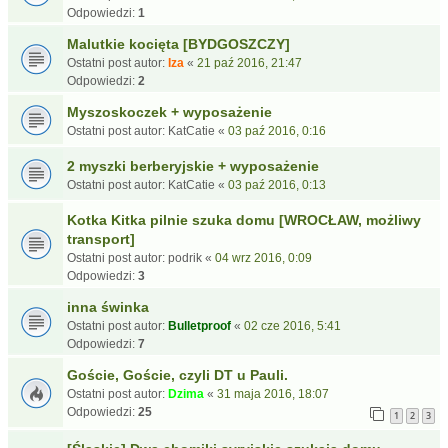
Odpowiedzi:
1
Malutkie kocięta [BYDGOSZCZY]
Ostatni post autor:
Iza
«
21 paź 2016, 21:47
Odpowiedzi:
2
Myszoskoczek + wyposażenie
Ostatni post autor:
KatCatie
«
03 paź 2016, 0:16
2 myszki berberyjskie + wyposażenie
Ostatni post autor:
KatCatie
«
03 paź 2016, 0:13
Kotka Kitka pilnie szuka domu [WROCŁAW, możliwy
transport]
Ostatni post autor:
podrik
«
04 wrz 2016, 0:09
Odpowiedzi:
3
inna świnka
Ostatni post autor:
Bulletproof
«
02 cze 2016, 5:41
Odpowiedzi:
7
Goście, Goście, czyli DT u Pauli.
Ostatni post autor:
Dzima
«
31 maja 2016, 18:07
Odpowiedzi:
25
1
2
3