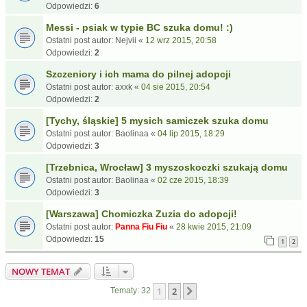
Odpowiedzi:
6
Messi - psiak w typie BC szuka domu! :)
Ostatni post autor:
Nejvii
«
12 wrz 2015, 20:58
Odpowiedzi:
2
Szczeniory i ich mama do pilnej adopcji
Ostatni post autor:
axxk
«
04 sie 2015, 20:54
Odpowiedzi:
2
[Tychy, śląskie] 5 mysich samiczek szuka domu
Ostatni post autor:
Baolinaa
«
04 lip 2015, 18:29
Odpowiedzi:
3
[Trzebnica, Wrocław] 3 myszoskoczki szukają domu
Ostatni post autor:
Baolinaa
«
02 cze 2015, 18:39
Odpowiedzi:
3
[Warszawa] Chomiczka Zuzia do adopcji!
Ostatni post autor:
Panna Fiu Fiu
«
28 kwie 2015, 21:09
Odpowiedzi:
15
1
2
NOWY TEMAT
1
2
Następna
Tematy: 32