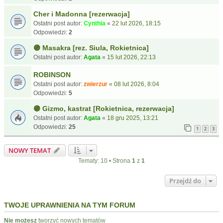
Cher i Madonna [rezerwacja]
Ostatni post autor:
Cynthia
«
22 lut 2026, 18:15
Odpowiedzi:
2
🟣 Masakra [rez. Siula, Rokietnica]
Ostatni post autor:
Agata
«
15 lut 2026, 22:13
ROBINSON
Ostatni post autor:
zwierzur
«
08 lut 2026, 8:04
Odpowiedzi:
5
🟣 Gizmo, kastrat [Rokietnica, rezerwacja]
Ostatni post autor:
Agata
«
18 gru 2025, 13:21
Odpowiedzi:
25
1
2
3
NOWY TEMAT
Tematy: 10 • Strona
1
z
1
Przejdź do
TWOJE UPRAWNIENIA NA TYM FORUM
Nie możesz
tworzyć nowych tematów