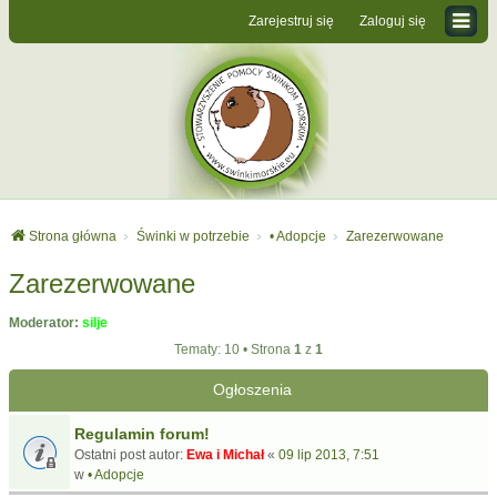
Zarejestruj się
Zaloguj się
Strona główna
Świnki w potrzebie
• Adopcje
Zarezerwowane
Zarezerwowane
Moderator:
silje
Tematy: 10 • Strona
1
z
1
Ogłoszenia
Regulamin forum!
Ostatni post autor:
Ewa i Michał
«
09 lip 2013, 7:51
w
• Adopcje