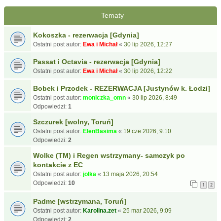
Tematy
Kokoszka - rezerwacja [Gdynia]
Ostatni post autor:
Ewa i Michał
«
30 lip 2026, 12:27
Passat i Octavia - rezerwacja [Gdynia]
Ostatni post autor:
Ewa i Michał
«
30 lip 2026, 12:22
Bobek i Przodek - REZERWACJA [Justynów k. Łodzi]
Ostatni post autor:
moniczka_omn
«
30 lip 2026, 8:49
Odpowiedzi:
1
Szczurek [wolny, Toruń]
Ostatni post autor:
ElenBasima
«
19 cze 2026, 9:10
Odpowiedzi:
2
Wolke (TM) i Regen wstrzymany- samczyk po
kontakcie z EC
Ostatni post autor:
jolka
«
13 maja 2026, 20:54
Odpowiedzi:
10
1
2
Padme [wstrzymana, Toruń]
Ostatni post autor:
Karolina.zet
«
25 mar 2026, 9:09
Odpowiedzi:
2