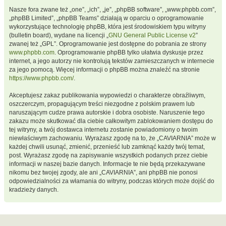
Nasze fora zwane też „one”, „ich”, „je”, „phpBB software”, „www.phpbb.com”,
„phpBB Limited”, „phpBB Teams” działają w oparciu o oprogramowanie
wykorzystujące technologię phpBB, która jest środowiskiem typu witryny
(bulletin board), wydane na licencji „
GNU General Public License v2
”
zwanej też „GPL”. Oprogramowanie jest dostępne do pobrania ze strony
www.phpbb.com
. Oprogramowanie phpBB tylko ułatwia dyskusje przez
internet, a jego autorzy nie kontrolują tekstów zamieszczanych w internecie
za jego pomocą. Więcej informacji o phpBB można znaleźć na stronie
https://www.phpbb.com/
.
Akceptujesz zakaz publikowania wypowiedzi o charakterze obraźliwym,
oszczerczym, propagującym treści niezgodne z polskim prawem lub
naruszającym cudze prawa autorskie i dobra osobiste. Naruszenie tego
zakazu może skutkować dla ciebie całkowitym zablokowaniem dostępu do
tej witryny, a twój dostawca internetu zostanie powiadomiony o twoim
niewłaściwym zachowaniu. Wyrażasz zgodę na to, że „CAVIARNIA” może w
każdej chwili usunąć, zmienić, przenieść lub zamknąć każdy twój temat,
post. Wyrażasz zgodę na zapisywanie wszystkich podanych przez ciebie
informacji w naszej bazie danych. Informacje te nie będą przekazywane
nikomu bez twojej zgody, ale ani „CAVIARNIA”, ani phpBB nie ponosi
odpowiedzialności za włamania do witryny, podczas których może dojść do
kradzieży danych.