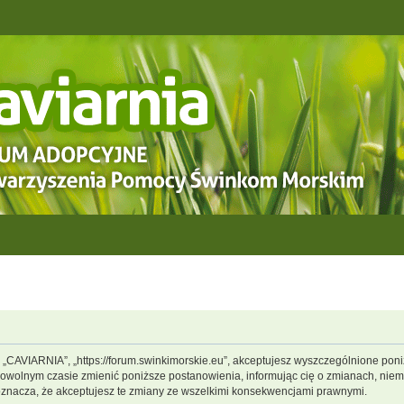
, „CAVIARNIA”, „https://forum.swinkimorskie.eu”, akceptujesz wyszczególnione poniż
dowolnym czasie zmienić poniższe postanowienia, informując cię o zmianach, niemn
oznacza, że akceptujesz te zmiany ze wszelkimi konsekwencjami prawnymi.