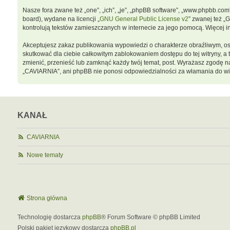
Nasze fora zwane też „one”, „ich”, „je”, „phpBB software”, „www.phpbb.co
board), wydane na licencji „
GNU General Public License v2
” zwanej też „
kontrolują tekstów zamieszczanych w internecie za jego pomocą. Więcej 
Akceptujesz zakaz publikowania wypowiedzi o charakterze obraźliwym, o
skutkować dla ciebie całkowitym zablokowaniem dostępu do tej witryny, 
zmienić, przenieść lub zamknąć każdy twój temat, post. Wyrażasz zgodę n
„CAVIARNIA”, ani phpBB nie ponosi odpowiedzialności za włamania do wit
KANAŁ
CAVIARNIA
Nowe tematy
Strona główna
Technologię dostarcza
phpBB
® Forum Software © phpBB Limited
Polski pakiet językowy dostarcza
phpBB.pl