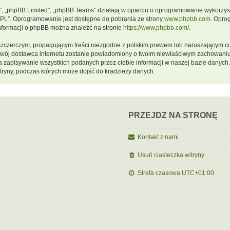
m”, „phpBB Limited”, „phpBB Teams” działają w oparciu o oprogramowanie wykorzystu
GPL”. Oprogramowanie jest dostępne do pobrania ze strony
www.phpbb.com
. Opro
informacji o phpBB można znaleźć na stronie
https://www.phpbb.com/
.
szczerczym, propagującym treści niezgodne z polskim prawem lub naruszającym cu
a twój dostawca internetu zostanie powiadomiony o twoim niewłaściwym zachowani
a zapisywanie wszystkich podanych przez ciebie informacji w naszej bazie danych.
ryny, podczas których może dojść do kradzieży danych.
PRZEJDŹ NA STRONĘ
Kontakt z nami
Usuń ciasteczka witryny
Strefa czasowa
UTC+01:00