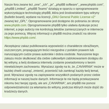
Nasze fora zwane też „one”, „ich”, „je”, „phpBB software”, „www.phpbb.com”,
„phpBB Limited”, „phpBB Teams” działają w oparciu o oprogramowanie
wykorzystujące technologię phpBB, która jest środowiskiem typu witryny
(bulletin board), wydane na licencji „
GNU General Public License v2
”
zwanej też „GPL”. Oprogramowanie jest dostępne do pobrania ze strony
www.phpbb.com
. Oprogramowanie phpBB tylko ułatwia dyskusje przez
internet, a jego autorzy nie kontrolują tekstów zamieszczanych w internecie
za jego pomocą. Więcej informacji o phpBB można znaleźć na stronie
https://www.phpbb.com/
.
Akceptujesz zakaz publikowania wypowiedzi o charakterze obraźliwym,
oszczerczym, propagującym treści niezgodne z polskim prawem lub
naruszającym cudze prawa autorskie i dobra osobiste. Naruszenie tego
zakazu może skutkować dla ciebie całkowitym zablokowaniem dostępu do
tej witryny, a twój dostawca internetu zostanie powiadomiony o twoim
niewłaściwym zachowaniu. Wyrażasz zgodę na to, że „CAVIARNIA” może w
każdej chwili usunąć, zmienić, przenieść lub zamknąć każdy twój temat,
post. Wyrażasz zgodę na zapisywanie wszystkich podanych przez ciebie
informacji w naszej bazie danych. Informacje te nie będą przekazywane
nikomu bez twojej zgody, ale ani „CAVIARNIA”, ani phpBB nie ponosi
odpowiedzialności za włamania do witryny, podczas których może dojść do
kradzieży danych.