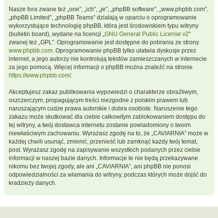
Nasze fora zwane też „one”, „ich”, „je”, „phpBB software”, „www.phpbb.com”,
„phpBB Limited”, „phpBB Teams” działają w oparciu o oprogramowanie
wykorzystujące technologię phpBB, która jest środowiskiem typu witryny
(bulletin board), wydane na licencji „
GNU General Public License v2
”
zwanej też „GPL”. Oprogramowanie jest dostępne do pobrania ze strony
www.phpbb.com
. Oprogramowanie phpBB tylko ułatwia dyskusje przez
internet, a jego autorzy nie kontrolują tekstów zamieszczanych w internecie
za jego pomocą. Więcej informacji o phpBB można znaleźć na stronie
https://www.phpbb.com/
.
Akceptujesz zakaz publikowania wypowiedzi o charakterze obraźliwym,
oszczerczym, propagującym treści niezgodne z polskim prawem lub
naruszającym cudze prawa autorskie i dobra osobiste. Naruszenie tego
zakazu może skutkować dla ciebie całkowitym zablokowaniem dostępu do
tej witryny, a twój dostawca internetu zostanie powiadomiony o twoim
niewłaściwym zachowaniu. Wyrażasz zgodę na to, że „CAVIARNIA” może w
każdej chwili usunąć, zmienić, przenieść lub zamknąć każdy twój temat,
post. Wyrażasz zgodę na zapisywanie wszystkich podanych przez ciebie
informacji w naszej bazie danych. Informacje te nie będą przekazywane
nikomu bez twojej zgody, ale ani „CAVIARNIA”, ani phpBB nie ponosi
odpowiedzialności za włamania do witryny, podczas których może dojść do
kradzieży danych.