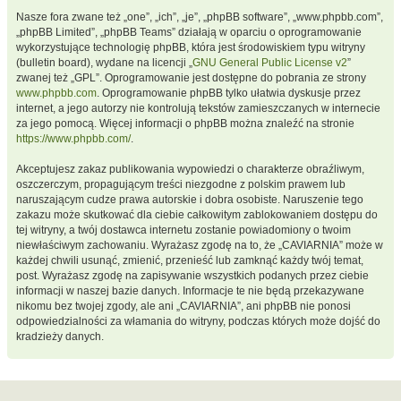
Nasze fora zwane też „one”, „ich”, „je”, „phpBB software”, „www.phpbb.com”,
„phpBB Limited”, „phpBB Teams” działają w oparciu o oprogramowanie
wykorzystujące technologię phpBB, która jest środowiskiem typu witryny
(bulletin board), wydane na licencji „
GNU General Public License v2
”
zwanej też „GPL”. Oprogramowanie jest dostępne do pobrania ze strony
www.phpbb.com
. Oprogramowanie phpBB tylko ułatwia dyskusje przez
internet, a jego autorzy nie kontrolują tekstów zamieszczanych w internecie
za jego pomocą. Więcej informacji o phpBB można znaleźć na stronie
https://www.phpbb.com/
.
Akceptujesz zakaz publikowania wypowiedzi o charakterze obraźliwym,
oszczerczym, propagującym treści niezgodne z polskim prawem lub
naruszającym cudze prawa autorskie i dobra osobiste. Naruszenie tego
zakazu może skutkować dla ciebie całkowitym zablokowaniem dostępu do
tej witryny, a twój dostawca internetu zostanie powiadomiony o twoim
niewłaściwym zachowaniu. Wyrażasz zgodę na to, że „CAVIARNIA” może w
każdej chwili usunąć, zmienić, przenieść lub zamknąć każdy twój temat,
post. Wyrażasz zgodę na zapisywanie wszystkich podanych przez ciebie
informacji w naszej bazie danych. Informacje te nie będą przekazywane
nikomu bez twojej zgody, ale ani „CAVIARNIA”, ani phpBB nie ponosi
odpowiedzialności za włamania do witryny, podczas których może dojść do
kradzieży danych.