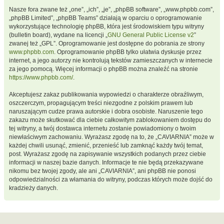
Nasze fora zwane też „one”, „ich”, „je”, „phpBB software”, „www.phpbb.com”,
„phpBB Limited”, „phpBB Teams” działają w oparciu o oprogramowanie
wykorzystujące technologię phpBB, która jest środowiskiem typu witryny
(bulletin board), wydane na licencji „
GNU General Public License v2
”
zwanej też „GPL”. Oprogramowanie jest dostępne do pobrania ze strony
www.phpbb.com
. Oprogramowanie phpBB tylko ułatwia dyskusje przez
internet, a jego autorzy nie kontrolują tekstów zamieszczanych w internecie
za jego pomocą. Więcej informacji o phpBB można znaleźć na stronie
https://www.phpbb.com/
.
Akceptujesz zakaz publikowania wypowiedzi o charakterze obraźliwym,
oszczerczym, propagującym treści niezgodne z polskim prawem lub
naruszającym cudze prawa autorskie i dobra osobiste. Naruszenie tego
zakazu może skutkować dla ciebie całkowitym zablokowaniem dostępu do
tej witryny, a twój dostawca internetu zostanie powiadomiony o twoim
niewłaściwym zachowaniu. Wyrażasz zgodę na to, że „CAVIARNIA” może w
każdej chwili usunąć, zmienić, przenieść lub zamknąć każdy twój temat,
post. Wyrażasz zgodę na zapisywanie wszystkich podanych przez ciebie
informacji w naszej bazie danych. Informacje te nie będą przekazywane
nikomu bez twojej zgody, ale ani „CAVIARNIA”, ani phpBB nie ponosi
odpowiedzialności za włamania do witryny, podczas których może dojść do
kradzieży danych.