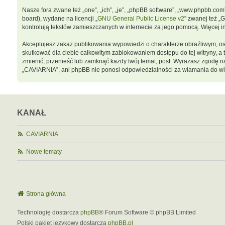
Nasze fora zwane też „one”, „ich”, „je”, „phpBB software”, „www.phpbb.co
board), wydane na licencji „
GNU General Public License v2
” zwanej też „
kontrolują tekstów zamieszczanych w internecie za jego pomocą. Więcej 
Akceptujesz zakaz publikowania wypowiedzi o charakterze obraźliwym, o
skutkować dla ciebie całkowitym zablokowaniem dostępu do tej witryny, 
zmienić, przenieść lub zamknąć każdy twój temat, post. Wyrażasz zgodę n
„CAVIARNIA”, ani phpBB nie ponosi odpowiedzialności za włamania do wit
KANAŁ
CAVIARNIA
Nowe tematy
Strona główna
Technologię dostarcza
phpBB
® Forum Software © phpBB Limited
Polski pakiet językowy dostarcza
phpBB.pl