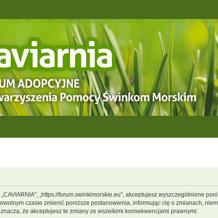
, „CAVIARNIA”, „https://forum.swinkimorskie.eu”, akceptujesz wyszczególnione poniż
dowolnym czasie zmienić poniższe postanowienia, informując cię o zmianach, niemn
oznacza, że akceptujesz te zmiany ze wszelkimi konsekwencjami prawnymi.