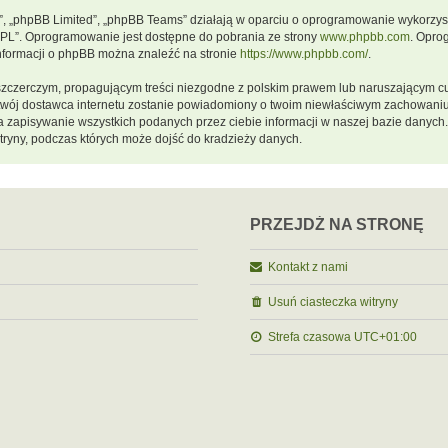
m”, „phpBB Limited”, „phpBB Teams” działają w oparciu o oprogramowanie wykorzystu
GPL”. Oprogramowanie jest dostępne do pobrania ze strony
www.phpbb.com
. Opro
informacji o phpBB można znaleźć na stronie
https://www.phpbb.com/
.
szczerczym, propagującym treści niezgodne z polskim prawem lub naruszającym cu
a twój dostawca internetu zostanie powiadomiony o twoim niewłaściwym zachowani
a zapisywanie wszystkich podanych przez ciebie informacji w naszej bazie danych.
ryny, podczas których może dojść do kradzieży danych.
PRZEJDŹ NA STRONĘ
Kontakt z nami
Usuń ciasteczka witryny
Strefa czasowa
UTC+01:00