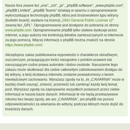
Nasze fora zwane też „one”, „ich”, „je”, „phpBB software”, „www.phpbb.com”,
„phpBB Limited”, „phpBB Teams” działają w oparciu o oprogramowanie
wykorzystujące technologię phpBB, która jest środowiskiem typu witryny
(bulletin board), wydane na licencji „
GNU General Public License v2
”
zwanej też „GPL”. Oprogramowanie jest dostępne do pobrania ze strony
www.phpbb.com
. Oprogramowanie phpBB tylko ułatwia dyskusje przez
internet, a jego autorzy nie kontrolują tekstów zamieszczanych w internecie
za jego pomocą. Więcej informacji o phpBB można znaleźć na stronie
https://www.phpbb.com/
.
Akceptujesz zakaz publikowania wypowiedzi o charakterze obraźliwym,
oszczerczym, propagującym treści niezgodne z polskim prawem lub
naruszającym cudze prawa autorskie i dobra osobiste. Naruszenie tego
zakazu może skutkować dla ciebie całkowitym zablokowaniem dostępu do
tej witryny, a twój dostawca internetu zostanie powiadomiony o twoim
niewłaściwym zachowaniu. Wyrażasz zgodę na to, że „CAVIARNIA” może w
każdej chwili usunąć, zmienić, przenieść lub zamknąć każdy twój temat,
post. Wyrażasz zgodę na zapisywanie wszystkich podanych przez ciebie
informacji w naszej bazie danych. Informacje te nie będą przekazywane
nikomu bez twojej zgody, ale ani „CAVIARNIA”, ani phpBB nie ponosi
odpowiedzialności za włamania do witryny, podczas których może dojść do
kradzieży danych.