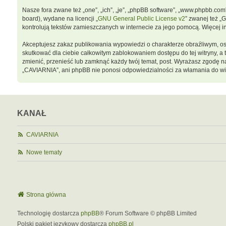
Nasze fora zwane też „one”, „ich”, „je”, „phpBB software”, „www.phpbb.co
board), wydane na licencji „
GNU General Public License v2
” zwanej też „
kontrolują tekstów zamieszczanych w internecie za jego pomocą. Więcej 
Akceptujesz zakaz publikowania wypowiedzi o charakterze obraźliwym, o
skutkować dla ciebie całkowitym zablokowaniem dostępu do tej witryny, 
zmienić, przenieść lub zamknąć każdy twój temat, post. Wyrażasz zgodę n
„CAVIARNIA”, ani phpBB nie ponosi odpowiedzialności za włamania do wit
KANAŁ
CAVIARNIA
Nowe tematy
Strona główna
Technologię dostarcza
phpBB
® Forum Software © phpBB Limited
Polski pakiet językowy dostarcza
phpBB.pl