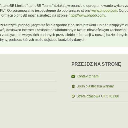
m”, „phpBB Limited”, „phpBB Teams” działają w oparciu o oprogramowanie wykorzystu
GPL”. Oprogramowanie jest dostępne do pobrania ze strony
www.phpbb.com
. Opro
informacji o phpBB można znaleźć na stronie
https://www.phpbb.com/
.
szczerczym, propagującym treści niezgodne z polskim prawem lub naruszającym cu
a twój dostawca internetu zostanie powiadomiony o twoim niewłaściwym zachowani
a zapisywanie wszystkich podanych przez ciebie informacji w naszej bazie danych.
ryny, podczas których może dojść do kradzieży danych.
PRZEJDŹ NA STRONĘ
Kontakt z nami
Usuń ciasteczka witryny
Strefa czasowa
UTC+01:00