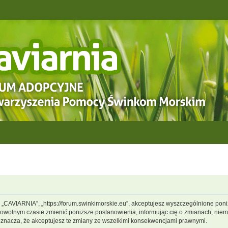
, „CAVIARNIA”, „https://forum.swinkimorskie.eu”, akceptujesz wyszczególnione poniż
dowolnym czasie zmienić poniższe postanowienia, informując cię o zmianach, niemn
oznacza, że akceptujesz te zmiany ze wszelkimi konsekwencjami prawnymi.