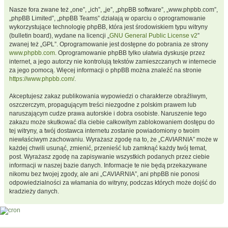
Nasze fora zwane też „one”, „ich”, „je”, „phpBB software”, „www.phpbb.com”,
„phpBB Limited”, „phpBB Teams” działają w oparciu o oprogramowanie
wykorzystujące technologię phpBB, która jest środowiskiem typu witryny
(bulletin board), wydane na licencji „
GNU General Public License v2
”
zwanej też „GPL”. Oprogramowanie jest dostępne do pobrania ze strony
www.phpbb.com
. Oprogramowanie phpBB tylko ułatwia dyskusje przez
internet, a jego autorzy nie kontrolują tekstów zamieszczanych w internecie
za jego pomocą. Więcej informacji o phpBB można znaleźć na stronie
https://www.phpbb.com/
.
Akceptujesz zakaz publikowania wypowiedzi o charakterze obraźliwym,
oszczerczym, propagującym treści niezgodne z polskim prawem lub
naruszającym cudze prawa autorskie i dobra osobiste. Naruszenie tego
zakazu może skutkować dla ciebie całkowitym zablokowaniem dostępu do
tej witryny, a twój dostawca internetu zostanie powiadomiony o twoim
niewłaściwym zachowaniu. Wyrażasz zgodę na to, że „CAVIARNIA” może w
każdej chwili usunąć, zmienić, przenieść lub zamknąć każdy twój temat,
post. Wyrażasz zgodę na zapisywanie wszystkich podanych przez ciebie
informacji w naszej bazie danych. Informacje te nie będą przekazywane
nikomu bez twojej zgody, ale ani „CAVIARNIA”, ani phpBB nie ponosi
odpowiedzialności za włamania do witryny, podczas których może dojść do
kradzieży danych.