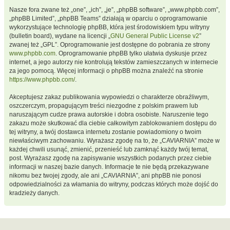
Nasze fora zwane też „one”, „ich”, „je”, „phpBB software”, „www.phpbb.com”,
„phpBB Limited”, „phpBB Teams” działają w oparciu o oprogramowanie
wykorzystujące technologię phpBB, która jest środowiskiem typu witryny
(bulletin board), wydane na licencji „
GNU General Public License v2
”
zwanej też „GPL”. Oprogramowanie jest dostępne do pobrania ze strony
www.phpbb.com
. Oprogramowanie phpBB tylko ułatwia dyskusje przez
internet, a jego autorzy nie kontrolują tekstów zamieszczanych w internecie
za jego pomocą. Więcej informacji o phpBB można znaleźć na stronie
https://www.phpbb.com/
.
Akceptujesz zakaz publikowania wypowiedzi o charakterze obraźliwym,
oszczerczym, propagującym treści niezgodne z polskim prawem lub
naruszającym cudze prawa autorskie i dobra osobiste. Naruszenie tego
zakazu może skutkować dla ciebie całkowitym zablokowaniem dostępu do
tej witryny, a twój dostawca internetu zostanie powiadomiony o twoim
niewłaściwym zachowaniu. Wyrażasz zgodę na to, że „CAVIARNIA” może w
każdej chwili usunąć, zmienić, przenieść lub zamknąć każdy twój temat,
post. Wyrażasz zgodę na zapisywanie wszystkich podanych przez ciebie
informacji w naszej bazie danych. Informacje te nie będą przekazywane
nikomu bez twojej zgody, ale ani „CAVIARNIA”, ani phpBB nie ponosi
odpowiedzialności za włamania do witryny, podczas których może dojść do
kradzieży danych.